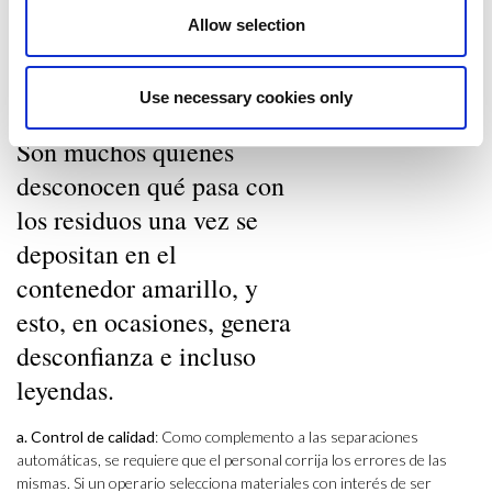
corrientes de inducción (corrientes de Foucault), que repelen el
Allow selection
aluminio no seleccionado previamente.
4. Finalmente,
acabamos con el control de calidad, la adecuación y
Use necessary cookies only
gestión del rechazo
:
Son muchos quienes
desconocen qué pasa con
los residuos una vez se
depositan en el
contenedor amarillo, y
esto, en ocasiones, genera
desconfianza e incluso
leyendas.
a. Control de calidad
: Como complemento a las separaciones
automáticas, se requiere que el personal corrija los errores de las
mismas. Si un operario selecciona materiales con interés de ser