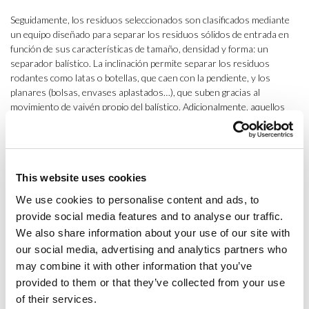
Seguidamente, los residuos seleccionados son clasificados mediante
un equipo diseñado para separar los residuos sólidos de entrada en
función de sus características de tamaño, densidad y forma: un
separador balístico. La inclinación permite separar los residuos
rodantes como latas o botellas, que caen con la pendiente, y los
planares (bolsas, envases aplastados…), que suben gracias al
movimiento de vaivén propio del balístico. Adicionalmente, aquellos
finos que aún no hayan sido separados, se cuelan por las palas del
balístico debido a su textura de malla.
He aquí la primera peculiaridad
de la planta que visitamos: generalmente, el balístico se sitúa con
inclinación positiva, pero en este caso es negativa, ya que han
This website uses cookies
encontrado mejores rendimientos de este modo
.
We use cookies to personalise content and ads, to
3. Tras este pre-tratamiento,
llega el turno de la selección de
provide social media features and to analyse our traffic.
materiales a través de diversos procesos
:
We also share information about your use of our site with
our social media, advertising and analytics partners who
a. Por aspiración
: A ambas salidas del balístico solemos encontrar
aspiradores de film, tras el salto de nivel a la cinta de transporte.
may combine it with other information that you’ve
Estos aspiradores cumplen la función de retirar las bolsas para evitar
provided to them or that they’ve collected from your use
obstaculizar el proceso posterior de selección de residuos mediante
of their services.
un separador óptico.