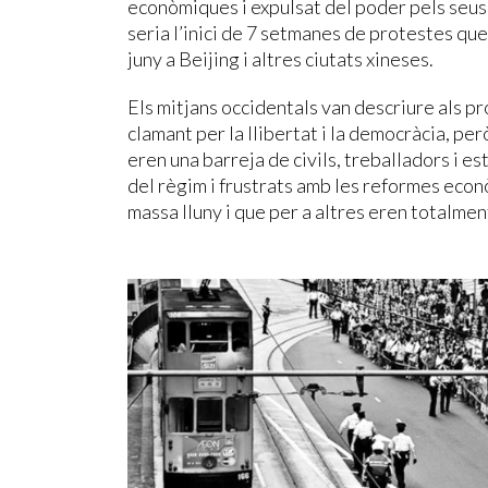
econòmiques i expulsat del poder pels seu
seria l’inici de 7 setmanes de protestes qu
juny a Beijing i altres ciutats xineses.
Els mitjans occidentals van descriure als p
clamant per la llibertat i la democràcia, per
eren una barreja de civils, treballadors i 
del règim i frustrats amb les reformes eco
massa lluny i que per a altres eren totalment