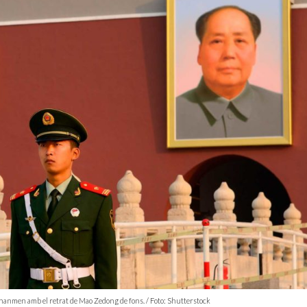
iananmen amb el retrat de Mao Zedong de fons. / Foto: Shutterstock