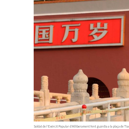
Soldat de l'Exèrcit Popular d'Alliberament fent guàrdia a la plaça de T