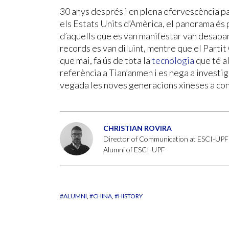
30 anys després i en plena efervescència pa
els Estats Units d’Amèrica, el panorama és 
d’aquells que es van manifestar van desapare
records es van diluint, mentre que el Parti
que mai, fa ús de tota la
tecnologia
que té a
referència a Tian’anmen i es nega a investi
vegada les noves generacions xineses a conè
CHRISTIAN ROVIRA
Director of Communication at ESCI-UPF
Alumni of ESCI-UPF
#ALUMNI
#CHINA
#HISTORY