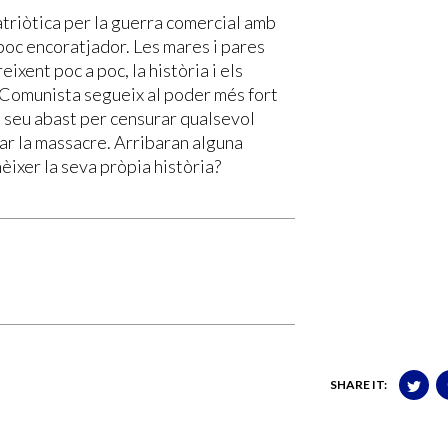
triòtica per la guerra comercial amb
poc encoratjador. Les mares i pares
ixent poc a poc, la història i els
t Comunista segueix al poder més fort
l seu abast per censurar qualsevol
gar la massacre. Arribaran alguna
ixer la seva pròpia història?
SHARE IT: