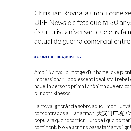
Christian Rovira, alumni i coneixe
UPF News els fets que fa 30 an
és un trist aniversari que ens fa 
actual de guerra comercial entre 
#ALUMNI
#CHINA
#HISTORY
Amb 16 anys, la imatge d’un home jove plan
impressionar, l’adolescent idealista i rebel
aquella persona prima i anònima que era ca
blindats xinesos.
La meva ignorància sobre aquell món llunyà
concentrades a Tian’anmen (天安门广场) s’em
populars que recorrien Europa i que portari
continent. No va ser fins passats 9 anys i g