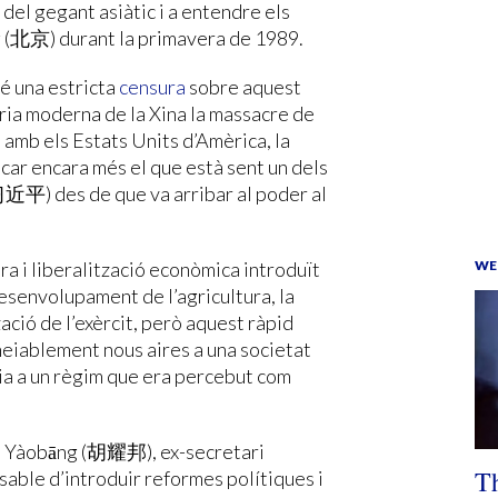
del gegant asiàtic i a entendre els
g (北京) durant la primavera de 1989.
té una estricta
censura
sobre aquest
tòria moderna de la Xina la massacre de
 amb els Estats Units d’Amèrica, la
ar encara més el que està sent un dels
习近平) des de que va arribar al poder al
ura i liberalització econòmica introduït
WE
senvolupament de l’agricultura, la
zació de l’exèrcit, però aquest ràpid
eiablement nous aires a una societat
ia a un règim que era percebut com
Hú Yàobāng (胡耀邦), ex-secretari
Th
able d’introduir reformes polítiques i