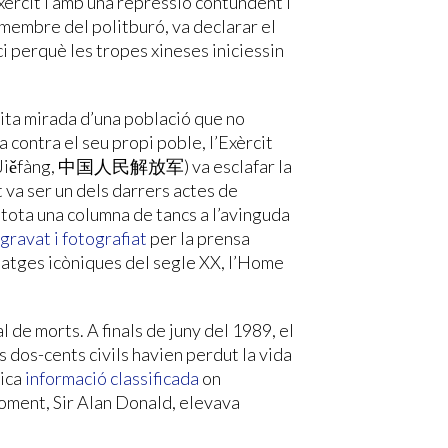
xèrcit i amb una repressió contundent i
 membre del politburó, va declarar el
nici perquè les tropes xineses iniciessin
ònita mirada d’una població que no
 contra el seu propi poble, l’Exèrcit
n Jiěfàng, 中国人民解放军) va esclafar la
t va ser un dels darrers actes de
 tota una columna de tancs a l’avinguda
gravat i fotografiat
per la prensa
matges icòniques del segle XX, l’Home
l de morts. A finals de juny del 1989, el
s dos-cents civils havien perdut la vida
lica
informació classificada
on
moment, Sir Alan Donald, elevava