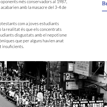
s oponents més conservadors al 1987,
Br
e acabarien amb la masacre del 3-4 de
rotestants com a joves estudiants
ò la realitat és que els concentrats
estudiants disgustats amb el nepotisme
nòmiques que per alguns havien anat
 insuficients.