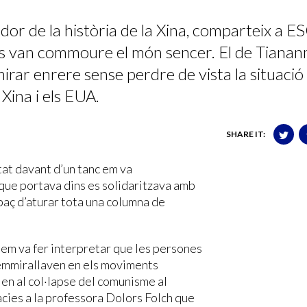
dor de la història de la Xina, comparteix a ES
ys van commoure el món sencer. El de Tiana
mirar enrere sense perdre de vista la situació
Xina i els EUA.
SHARE IT:
tat davant d’un tanc em va
 que portava dins es solidaritzava amb
paç d’aturar tota una columna de
 em va fer interpretar que les persones
mirallaven en els moviments
en al col·lapse del comunisme al
ràcies a la professora Dolors Folch que