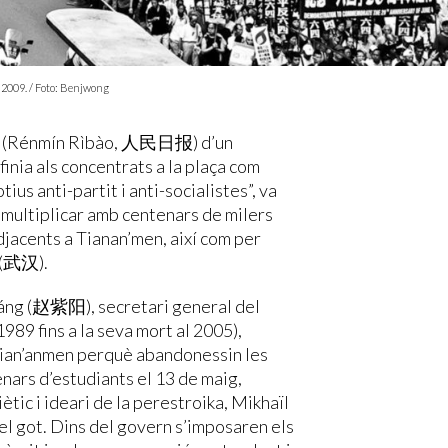
2009. / Foto: Benjwong
oble (Rénmín Rìbào, 人民日报) d’un
inia als concentrats a la plaça com
us anti-partit i anti-socialistes”, va
a multiplicar amb centenars de milers
djacents a Tianan’men, així com per
 (武汉).
yáng (赵紫阳), secretari general del
989 fins a la seva mort al 2005),
Tian’anmen perquè abandonessin les
enars d’estudiants el 13 de maig,
iètic i ideari de la perestroika, Mikhaïl
 el got. Dins del govern s’imposaren els