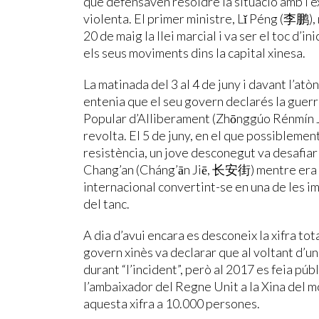
que defensaven resoldre la situació amb l’e
violenta. El primer ministre, Lǐ Péng (李鹏),
20 de maig la llei marcial i va ser el toc d’i
els seus moviments dins la capital xinesa.
La matinada del 3 al 4 de juny i davant l’at
entenia que el seu govern declarés la guerra
Popular d’Alliberament (Zhōnggúo Rénmí
revolta. El 5 de juny, en el que possiblemen
resistència, un jove desconegut va desafiar
Chang’an (Cháng’ān Jiē, 长安街) mentre era
internacional convertint-se en una de les i
del tanc.
A dia d’avui encara es desconeix la xifra tota
govern xinès va declarar que al voltant d’un
durant “l’incident”, però al 2017 es feia púb
l’ambaixador del Regne Unit a la Xina del 
aquesta xifra a 10.000 persones.