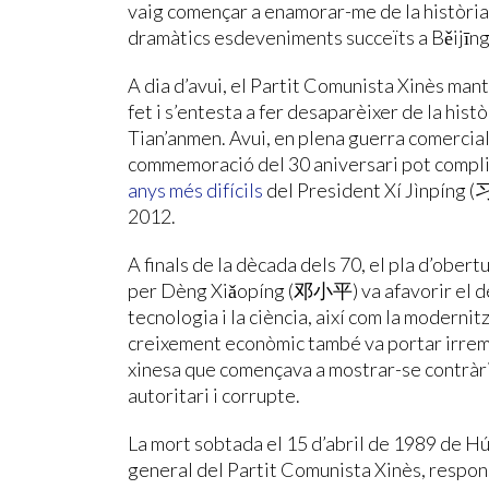
vaig començar a enamorar-me de la història 
dramàtics esdeveniments succeïts a Běijīn
A dia d’avui, el Partit Comunista Xinès man
fet i s’entesta a fer desaparèixer de la his
Tian’anmen. Avui, en plena guerra comercial
commemoració del 30 aniversari pot complic
anys més difícils
del President Xí Jìnpíng (
2012.
A finals de la dècada dels 70, el pla d’obert
per Dèng Xiǎopíng (邓小平) va afavorir el de
tecnologia i la ciència, així com la modernit
creixement econòmic també va portar irrem
xinesa que començava a mostrar-se contràr
autoritari i corrupte.
La mort sobtada el 15 d’abril de 1989 de 
general del Partit Comunista Xinès, respons