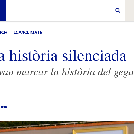
RCH
LCA4CLIMATE
 història silenciada
 van marcar la història del gega
TIME