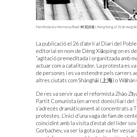
Manifestació a Hennessy Road (軒尼詩道), Hong Kong, el 31 de maig de 
La publicació el 26 d’abril al Diari del P
editorial en nom de Dèng Xiǎopíng on es def
“agitació premeditada i organitzada amb moti
actuar com a catalitzador. La protesta es v
de persones i es va estendre pels carrers a
altres ciutats com Shànghăi (上海) o Wǔhàn
De res va servir que el reformista Zhào Zǐ
Partit Comunista (en arrest domiciliari del 1
s’adrecés dramàticament al concentrats a 
protestes. L’inici d’una vaga de fam de cent
coincidint amb la visita d’estat del líder sov
Gorbachev, va ser la gota que va fer vessar