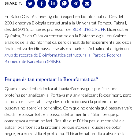
SHARE IT:
En Baldo Oliva és investigador i expert en bioinformàtica. Des del
2001 ensenya Biologia estructural a la Universitat Pompeu Fabra i,
des del 2016, també és professor del
BDBI d’ESCI-UPF
. Llicenciat en
Química, Baldo Oliva va centrar-se en la Biotecnologia, l’equivalent
analògic de la Bioinformàtica, però cansat de fer experiments tediosos
finalment va decidir passar-se als ordinadors. Actualment dirigeix un
grup de recerca de Bioinformàtica estructural al Parc de Recerca
Biomèdic de Barcelona (PRBB)
.
Per què és tan important la Bioinformàtica?
Quan estava fent el doctorat, havia d’aconseguir purificar una
proteïna per analitzar-la. Portava mig any realitzant l’experiment, però
a l’hora de la veritat, a vegades no funcionava i la proteïna que
buscava no apareixia per enlloc. Com que no entenia què passava vaig
decidir repassar tots els passos del primer fins l’últim perquè ja
començava a estar-ne fart. Resulta que l’últim pas, que consistia a
aplicar bicarbonat a la proteïna perquè s’oxidés i quedés de color
negre, era on residia el problema. El bicarbonat tendia a absorbir la