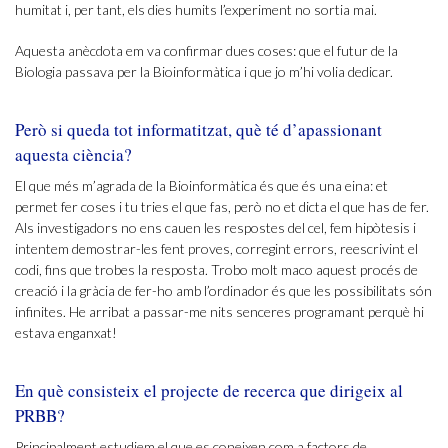
humitat i, per tant, els dies humits l’experiment no sortia mai.
Aquesta anècdota em va confirmar dues coses: que el futur de la
Biologia passava per la Bioinformàtica i que jo m’hi volia dedicar.
Però si queda tot informatitzat, què té d’apassionant
aquesta ciència?
El que més m’agrada de la Bioinformàtica és que és una eina: et
permet fer coses i tu tries el que fas, però no et dicta el que has de fer.
Als investigadors no ens cauen les respostes del cel, fem hipòtesis i
intentem demostrar-les fent proves, corregint errors, reescrivint el
codi, fins que trobes la resposta. Trobo molt maco aquest procés de
creació i la gràcia de fer-ho amb l’ordinador és que les possibilitats són
infinites. He arribat a passar-me nits senceres programant perquè hi
estava enganxat!
En què consisteix el projecte de recerca que dirigeix al
PRBB?
Principalment estudiem el que es coneixen com a factors de