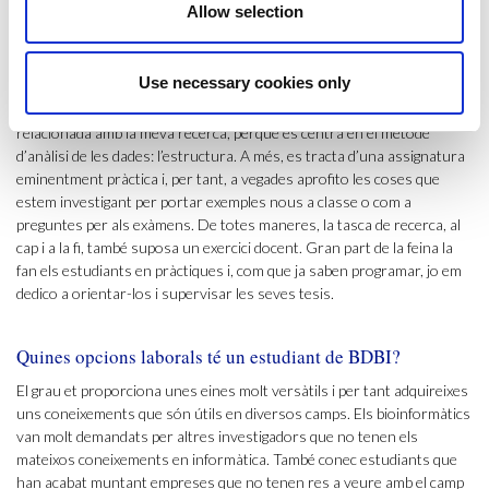
Com relaciones la recerca amb la docència?
Allow selection
A l’assignatura de Bioinformàtica estructural, una de les coses que
aprenen els estudiants és a modelar estructures, no només a
Use necessary cookies only
analitzar-les, també fer-ne el model, construir-ne l’estructura i
després interpretar-la. És per això que aquesta assignatura està molt
relacionada amb la meva recerca, perquè es centra en el mètode
d’anàlisi de les dades: l’estructura. A més, es tracta d’una assignatura
eminentment pràctica i, per tant, a vegades aprofito les coses que
estem investigant per portar exemples nous a classe o com a
preguntes per als exàmens. De totes maneres, la tasca de recerca, al
cap i a la fi, també suposa un exercici docent. Gran part de la feina la
fan els estudiants en pràctiques i, com que ja saben programar, jo em
dedico a orientar-los i supervisar les seves tesis.
Quines opcions laborals té un estudiant de BDBI?
El grau et proporciona unes eines molt versàtils i per tant adquireixes
uns coneixements que són útils en diversos camps. Els bioinformàtics
van molt demandats per altres investigadors que no tenen els
mateixos coneixements en informàtica. També conec estudiants que
han acabat muntant empreses que no tenen res a veure amb el camp