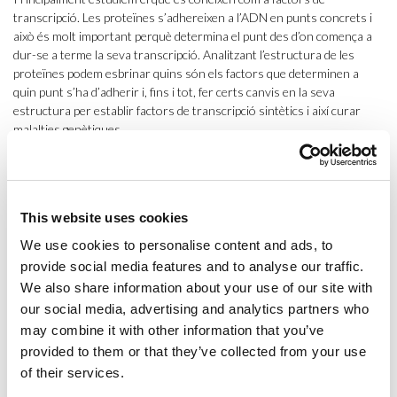
transcripció. Les proteïnes s’adhereixen a l’ADN en punts concrets i
això és molt important perquè determina el punt des d’on comença a
dur-se a terme la seva transcripció. Analitzant l’estructura de les
proteïnes podem esbrinar quins són els factors que determinen a
quin punt s’ha d’adherir i, fins i tot, fer certs canvis en la seva
estructura per establir factors de transcripció sintètics i així curar
malalties genètiques.
This website uses cookies
We use cookies to personalise content and ads, to
provide social media features and to analyse our traffic.
We also share information about your use of our site with
our social media, advertising and analytics partners who
Baldo Oliva treballa amb estudiants de BDBI i Biologia humana i estudiants d’Erasmus.
D’esquerre a dreta: Patricia, Filip, Laura, Alberto, Ruben i Baldo.
may combine it with other information that you’ve
provided to them or that they’ve collected from your use
of their services.
Com us ajuda la Bioinformàtica?