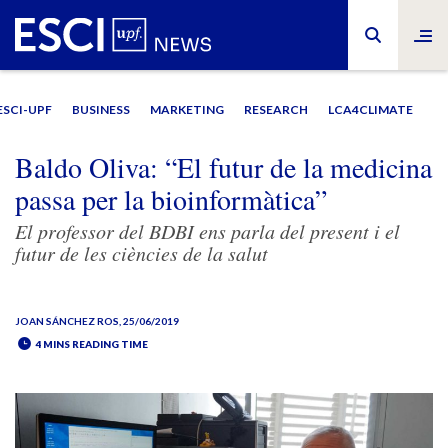
ESCI-UPF
BUSINESS
MARKETING
RESEARCH
LCA4CLIMATE
Baldo Oliva: “El futur de la medicina
passa per la bioinformàtica”
El professor del BDBI ens parla del present i el
futur de les ciències de la salut
JOAN SÁNCHEZ ROS
, 25/06/2019
4 MINS READING TIME