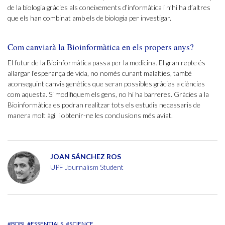
de la biologia gràcies als coneixements d’informàtica i n’hi ha d’altres
que els han combinat amb els de biologia per investigar.
Com canviarà la Bioinformàtica en els propers anys?
El futur de la Bioinformàtica passa per la medicina. El gran repte és
allargar l’esperança de vida, no només curant malalties, també
aconseguint canvis genètics que seran possibles gràcies a ciències
com aquesta. Si modifiquem els gens, no hi ha barreres. Gràcies a la
Bioinformàtica es podran realitzar tots els estudis necessaris de
manera molt àgil i obtenir-ne les conclusions més aviat.
JOAN SÁNCHEZ ROS
UPF Journalism Student
#BDBI
#ESSENTIALS
#SCIENCE