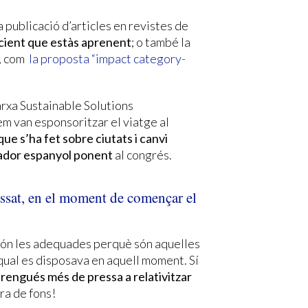
a publicació d’articles en revistes de
ient que estàs aprenent
; o també la
a, com
la proposta “impact category-
arxa Sustainable Solutions
van esponsoritzar el viatge al
ue s’ha fet sobre ciutats i canvi
igador espanyol ponent
al congrés.
passat, en el moment de començar el
són les adequades perquè són aquelles
qual es disposava en aquell moment. Sí
prengués més de pressa a relativitzar
era de fons!