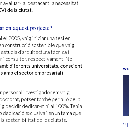
r avaluar-la, destacant la necessitat
CV) de la ciutat
.
ar en aquest projecte?
 el 2005, vaig iniciar una tesi en
 en construcció sostenible que vaig
estudis d’arquitectura tècnica i
er i consultor, respectivament. No
amb diferents universitats, conscient
WE
es amb el sector empresarial i
r personal investigador em vaig
 doctorat, potser també per allò de la
vaig decidir dedicar-m’hi al 100%. Tenia
 dedicació exclusiva i en un tema que
la sostenibilitat de les ciutats.
“L