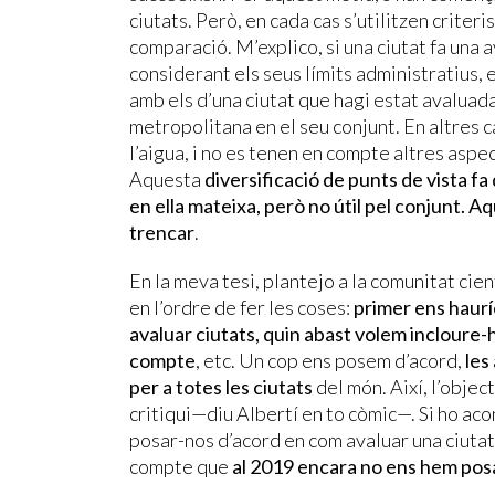
ciutats. Però, en cada cas s’utilitzen criteris
comparació. M’explico, si una ciutat fa una
considerant els seus límits administratius,
amb els d’una ciutat que hagi estat avaluad
metropolitana en el seu conjunt. En altres c
l’aigua, i no es tenen en compte altres aspe
Aquesta
diversificació de punts de vista fa
en ella mateixa, però no útil pel conjunt. A
trencar
.
En la meva tesi, plantejo a la comunitat ci
en l’ordre de fer les coses:
primer ens haur
avaluar ciutats, quin abast volem incloure-h
compte
, etc. Un cop ens posem d’acord,
les
per a totes les ciutats
del món. Així, l’objec
critiqui—diu Albertí en to còmic—. Si ho aco
posar-nos d’acord en com avaluar una ciutat 
compte que
al 2019 encara no ens hem posa