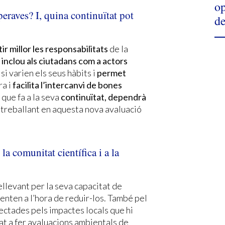
op
speraves? I, quina continuïtat pot
de
ir millor les responsabilitats
de la
,
inclou als ciutadans com a actors
si varien els seus hàbits i
permet
ra i
facilita l’intercanvi de bones
l que fa a la seva
continuïtat, dependrà
treballant en aquesta nova avaluació
la comunitat científica i a la
llevant per la seva capacitat de
enten a l’hora de reduir-los. També pel
ctades pels impactes locals que hi
at a fer avaluacions ambientals de