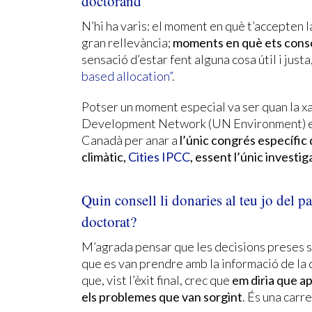
doctorand
N’hi ha varis: el moment en què t’accepten l
gran rellevància;
moments en què ets consc
sensació d’estar fent alguna cosa útil i just
based allocation”
.
Potser un moment especial va ser quan la x
Development Network (UN Environment) em 
Canadà per anar a
l’únic congrés específic q
climàtic,
Cities IPCC
, essent l’únic invest
Quin consell li donaries al teu jo del 
doctorat?
M’agrada pensar que les decisions preses 
que es van prendre amb la informació de la 
que, vist l’èxit final, crec que
em diria que a
els problemes que van sorgint
. És una carr