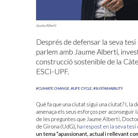
Jaume Albertí
Després de defensar la seva tesi i
parlem amb Jaume Albertí, investi
construcció sostenible de la Cà
ESCI-UPF.
#CLIMATE CHANGE
#LIFE CYCLE
#SUSTAINABILITY
Què fa que una ciutat sigui una ciutat? I, la 
amenaça els seus esforços per aconseguir l
de les preguntes que Jaume Albertí, Docto
de Girona (UdG),
ha respost en la seva tesi
un tema “apassionant, actual i rellevant com 