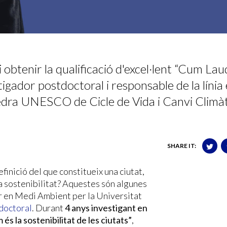
 obtenir la qualificació d'excel·lent “Cum Laud
gador postdoctoral i responsable de la línia
tedra UNESCO de Cicle de Vida i Canvi Climàt
SHARE IT:
definició del que constitueix una ciutat,
a sostenibilitat? Aquestes són algunes
r en Medi Ambient per la Universitat
 doctoral
. Durant
4 anys investigant en
és la sostenibilitat de les ciutats”
,