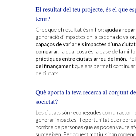
El resultat del teu projecte, és el que e
tenir?
Crec que el resultat és millor:
ajuda a repart
generació d’impactes en la cadena de valor
capaços de variar els impactes d’una ciutat
comparar
, la qual cosa és la base de la millo
pràctiques entre ciutats arreu del món
. Pe
del finançament
que ens permeti continuar 
de ciutats.
Què aporta la teva recerca al conjunt de 
societat?
Les ciutats són reconegudes com un actor re
generar impactes i l’oportunitat que repres
nombre de persones que es poden veure afe
succeeixen. Per aquest motiu, s’han començ