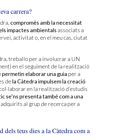
teva carrera?
edra,
compromès amb la necessitat
 els impactes ambientals
associats a
vei, activitat o, en el meu cas, ciutat
ra, treballo per a involucrar a UN
ment) en el seguiment de la realització
e permetin elaborar una guia
per a
des de
la Càtedra impulsem la creació
col·laborar en la realització d’estudis
tic se’ns presenta també com a una
adquirits al grup de recerca per a
 dels teus dies a la Càtedra com a