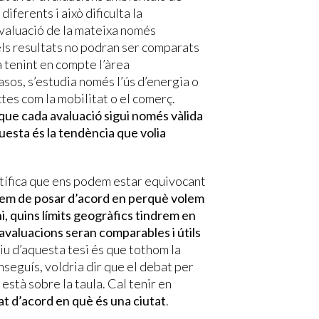
 diferents i això dificulta la
 avaluació de la mateixa només
 els resultats no podran ser comparats
a tenint en compte l’àrea
asos, s’estudia només l’ús d’energia o
ctes com la mobilitat o el comerç.
 que cada avaluació sigui només vàlida
questa és la tendència que volia
entífica que ens podem estar equivocant
íem de posar d’acord en perquè volem
i, quins límits geogràfics tindrem en
 avaluacions seran comparables i útils
tiu d’aquesta tesi és que tothom la
nseguís, voldria dir que el debat per
està sobre la taula. Cal tenir en
t d’acord en què és una ciutat
.