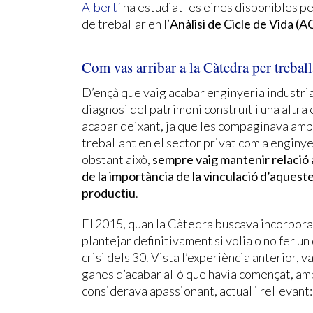
Albertí
ha estudiat les eines disponibles pe
de treballar en l’
Anàlisi de Cicle de Vida (A
Com vas arribar a la Càtedra per treball
D’ençà que vaig acabar enginyeria industrial
diagnosi del patrimoni construït i una altra
acabar deixant, ja que les compaginava amb 
treballant en el sector privat com a enginy
obstant això,
sempre vaig mantenir relació 
de la importància de la vinculació d’aquest
productiu
.
El 2015, quan la Càtedra buscava incorpora
plantejar definitivament si volia o no fer un
crisi dels 30. Vista l’experiència anterior, 
ganes d’acabar allò que havia començat, amb
considerava apassionant, actual i rellevant: 