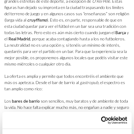
grandes estrellas de este deporte, a excepción de
O’Rei
Pelé. Estas
figuras han dejado su impronta en la ciudad traspasando los límites
del terreno de juego y en algunos casos sus “enseñanzas” son religión
(larga vida al
cruyffismo
). Esto es, en parte, responsable de que en
esta ciudad quedar para ver el fútbol en un bar sea una tradición con
todas las letras. Pero esto es aún más cierto cuando juegan el
Barça
y
el
Real Madrid
, porque acaba contagiando hasta a los no futboleros.
La neutralidad no es una opción y, si tenéis un mínimo de interés,
quedaréis para ver el partido en un bar. Para que la experiencia sea la
mejor posible, os proponemos algunos locales que podéis visitar este
mismo miércoles o cualquier otro día.
La oferta es amplia y permite que todos encontréis el ambiente que
más os apetezca. Desde el bar de barrio al
gastropub,
el espectro es
tan amplio como rico:
Los
bares de barrio
son sencillos, muy baratos y de ambiente de toda
la vida. No hace falta explicar mucho más, no engañan a nadie y seguro
que tenéis uno cerca de casa. Si buscáis “algo más” tenéis que pasar
por
La pròrroga
, en pleno barrio de Gràcia, un proyecto al que es muy
difícil encontrarle pegas. Entre los muchos puntos a favor de este bar
están sus magníficos bocadillos, las cervezas (tanto de barril como