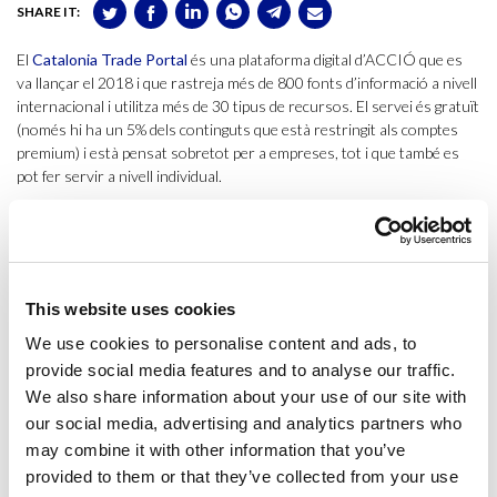
SHARE IT:
El
Catalonia Trade Portal
és una plataforma digital d’ACCIÓ que es
va llançar el 2018 i que rastreja més de 800 fonts d’informació a nivell
internacional i utilitza més de 30 tipus de recursos. El servei és gratuït
(només hi ha un 5% dels continguts que està restringit als comptes
premium) i està pensat sobretot per a empreses, tot i que també es
pot fer servir a nivell individual.
Claudia Danesi, coordinadora gerent de les Oficines Tècniques i
Contractació Pública Internacional d’ACCIÓ, va explicar que l’eina
permet buscar la informació a partir de tres tipus de cerques: per HS
Code fins a sis dígits, per productes i a través del
quick access
. El
This website uses cookies
sistema prioritza el llistat de països per volum d’importació o
exportació i, dins de cada país, es despleguen una gran quantitat
We use cookies to personalise content and ads, to
d’indicadors. Aquests permeten veure informació de tipus estadístic,
provide social media features and to analyse our traffic.
operatiu i d’exploració de mercats. També s’hi poden consultar les
We also share information about your use of our site with
fitxes país.
our social media, advertising and analytics partners who
may combine it with other information that you’ve
A més, per donar suport a les empreses, Danesi va recalcar que allà
provided to them or that they’ve collected from your use
on no arriba el Catalonia Trade Portal, hi arriba el Catalonia Trade