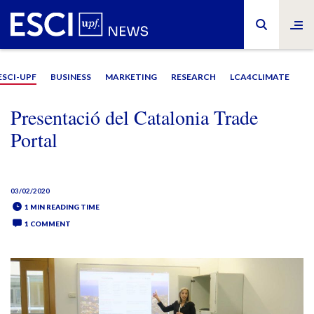
ESCI-UPF
BUSINESS
MARKETING
RESEARCH
LCA4CLIMATE
Presentació del Catalonia Trade
Portal
03/02/2020
1 MIN READING TIME
1 COMMENT