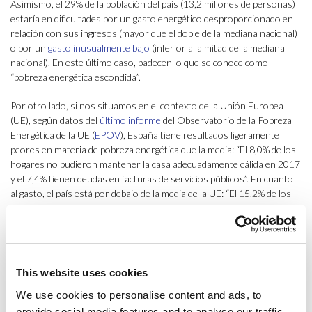
Asimismo, el 29% de la población del país (13,2 millones de personas)
estaría en dificultades por un gasto energético desproporcionado en
relación con sus ingresos (mayor que el doble de la mediana nacional)
o por un
gasto inusualmente bajo
(inferior a la mitad de la mediana
nacional). En este último caso, padecen lo que se conoce como
“pobreza energética escondida”.
Por otro lado, si nos situamos en el contexto de la Unión Europea
(UE), según datos del
último informe
del Observatorio de la Pobreza
Energética de la UE (
EPOV
), España tiene resultados ligeramente
peores en materia de pobreza energética que la media: “El 8,0% de los
hogares no pudieron mantener la casa adecuadamente cálida en 2017
y el 7,4% tienen deudas en facturas de servicios públicos”. En cuanto
al gasto, el país está por debajo de la media de la UE: “El 15,2% de los
hogares gastan más del doble de la media de la energía, y el 13,0%
dedica menos de la mitad de la media”. Para entender estos datos, hay
que tener en cuenta que,
según Eurostat
, España es el cuarto país de
la UE con la electricidad más cara, detrás de Dinamarca, Alemania y
Bélgica. Sin embargo, el
salario medio de los hogares españoles
está
This website uses cookies
por debajo de la media de la UE.
We use cookies to personalise content and ads, to
provide social media features and to analyse our traffic.