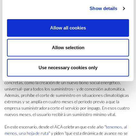
Este año, la Semana Europea de la lucha contra la Pobreza Energética
Show details
llega tras el reconocimiento del problema y la puesta en marcha de
actuaciones a todos los niveles: En abril de 2019 el Gobierno aprobó
la
Estrategia Nacional
contra la Pobreza Energética 2019-2024 que
Allow all cookies
ofrece por primera vez una definición oficial sobre la pobreza
energética, establece indicadores para su seguimiento–que
determinan que, en la actualidad, existen entre 8,1, y 3,5 millones de
Allow selection
personas en situación de pobreza energética– y objetivos para su
reducción en 2025: una meta del 50% y, al menos, una disminución del
25%.
Use necessary cookies only
La estrategia plantea cuatro ejes de actuación con 19 acciones
concretas, como la creación de un nuevo bono social energético,
universal–para todos los suministros– y de concesión automática.
Además, prohíbe el corte de suministro en situaciones climatológicas
extremas y se amplía en cuatro meses el periodo previo a que la
empresa suministradora corte el servicio por impago. En esos cuatro
nuevos meses, el usuario recibirá un suministro mínimo vital.
En este escenario, desde el ACA celebran que este año “
tenemos, al
menos, una hoja de ruta
” y piden “que esta dinámica de avance no se