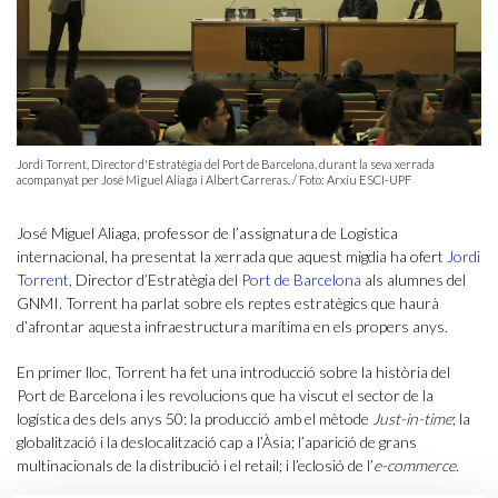
Jordi Torrent, Director d'Estratègia del Port de Barcelona, durant la seva xerrada
acompanyat per José Miguel Aliaga i Albert Carreras. / Foto: Arxiu ESCI-UPF
José Miguel Aliaga, professor de l’assignatura de Logística
internacional, ha presentat la xerrada que aquest migdia ha ofert
Jordi
Torrent
, Director d’Estratègia del
Port de Barcelona
als alumnes del
GNMI. Torrent ha parlat sobre els reptes estratègics que haurà
d’afrontar aquesta infraestructura marítima en els propers anys.
En primer lloc, Torrent ha fet una introducció sobre la història del
Port de Barcelona i les revolucions que ha viscut el sector de la
logística des dels anys 50: la producció amb el mètode
Just-in-time
; la
globalització i la deslocalització cap a l’Àsia; l’aparició de grans
multinacionals de la distribució i el retail; i l’eclosió de l’
e-commerce
.