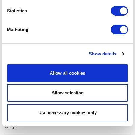
de Barcelona respecte altres ports d’Europa és baix: suposa el 10% de
la contaminació de la Ciutat Comtal. Amb tot, ha dit que un dels reptes
Statistics
que vol afrontar la institució és minimitzar encara més el seu impacte
a través de l’electrificació dels molls i d’aconseguir que els creuers,
durant les seves escales al port, utilitzin gas natural liquat o bateries.
Marketing
#LOGISTICS
Show details
SHARE IT:
Allow all cookies
LEAVE A MESSAGE
Allow selection
Name & surname:
Use necessary cookies only
E-mail: