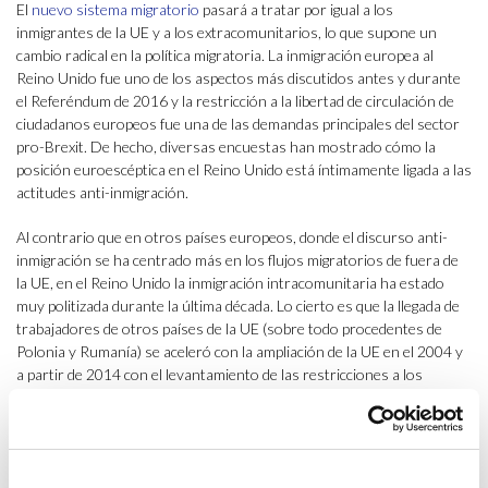
El
nuevo sistema migratorio
pasará a tratar por igual a los
inmigrantes de la UE y a los extracomunitarios, lo que supone un
cambio radical en la política migratoria. La inmigración europea al
Reino Unido fue uno de los aspectos más discutidos antes y durante
el Referéndum de 2016 y la restricción a la libertad de circulación de
ciudadanos europeos fue una de las demandas principales del sector
pro-Brexit. De hecho, diversas encuestas han mostrado cómo la
posición euroescéptica en el Reino Unido está íntimamente ligada a las
actitudes anti-inmigración.
Al contrario que en otros países europeos, donde el discurso anti-
inmigración se ha centrado más en los flujos migratorios de fuera de
la UE, en el Reino Unido la inmigración intracomunitaria ha estado
muy politizada durante la última década. Lo cierto es que la llegada de
trabajadores de otros países de la UE (sobre todo procedentes de
Polonia y Rumanía) se aceleró con la ampliación de la UE en el 2004 y
a partir de 2014 con el levantamiento de las restricciones a los
trabajadores rumanos y búlgaros. Hoy en día, la personas nacidas en
Polonia son la primera comunidad inmigrante en el Reino Unido y la
población procedente de otro país de la UE se estima que alcanza los
3,6 millones (39% del total de la población inmigrante).