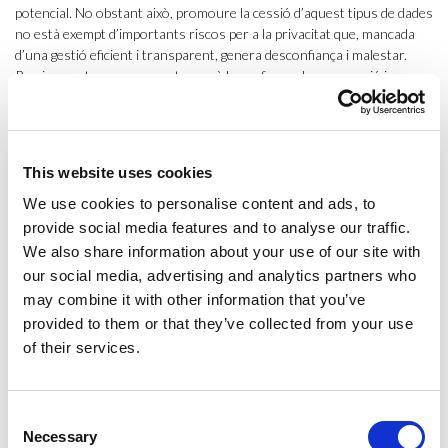
potencial. No obstant això, promoure la cessió d’aquest tipus de dades
no està exempt d’importants riscos per a la privacitat que, mancada
d’una gestió eficient i transparent, genera desconfiança i malestar.
Precisament en un moment en què la confiança, la cooperació i
l’objectivitat són essencials per combatre amb eficàcia la pandèmia.
No ajuda a generar confiança que les dades oficials de què disposem
sobre la Covid-19 són, en molts casos, de naturalesa imprecisa i, fins i
This website uses cookies
tot, contraintuïtives. D’entrada perquè cal llegir les principals variables
d’interès en escala logarítmica, atès l’efecte multiplicador del virus. Així
We use cookies to personalise content and ads, to
mateix, aquestes variables pateixen de problemes de mesura (depenen
provide social media features and to analyse our traffic.
del nombre de tests efectuats i dels casos no detectats), de decalatge
We also share information about your use of our site with
temporal (a causa de que els símptomes s’esdevenen dies després del
our social media, advertising and analytics partners who
contagi) i d’efectes d’estoc (a l’inici, els tests detecten un volum de
may combine it with other information that you’ve
casos que són antics), entre altres irregularitats. Tots aquests factors
provided to them or that they’ve collected from your use
generen corbes i pics de difícil interpretació, també per als experts en
of their services.
anàlisi de dades. Valgui d’exemple il·lustratiu l’article de
Kiko Llarenas
publicat a El País on, amb tècniques diverses i objectivables, se situa el
nombre de casos reals d’infectats a Espanya (a 28 de març) en una
forquilla amplíssima, d’entre 150.000 a 900.000 casos.
Consent
Necessary
Selection