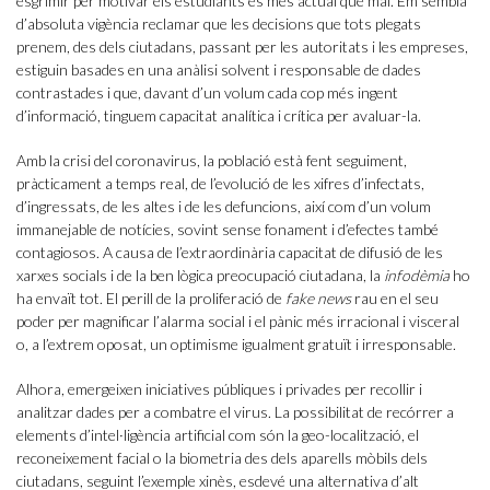
esgrimir per motivar els estudiants és més actual que mai. Em sembla
d’absoluta vigència reclamar que les decisions que tots plegats
prenem, des dels ciutadans, passant per les autoritats i les empreses,
estiguin basades en una anàlisi solvent i responsable de dades
contrastades i que, davant d’un volum cada cop més ingent
d’informació, tinguem capacitat analítica i crítica per avaluar-la.
Amb la crisi del coronavirus, la població està fent seguiment,
pràcticament a temps real, de l’evolució de les xifres d’infectats,
d’ingressats, de les altes i de les defuncions, així com d’un volum
immanejable de notícies, sovint sense fonament i d’efectes també
contagiosos. A causa de l’extraordinària capacitat de difusió de les
xarxes socials i de la ben lògica preocupació ciutadana, la
infodèmia
ho
ha envaït tot. El perill de la proliferació de
fake news
rau en el seu
poder per magnificar l’alarma social i el pànic més irracional i visceral
o, a l’extrem oposat, un optimisme igualment gratuït i irresponsable.
Alhora, emergeixen iniciatives públiques i privades per recollir i
analitzar dades per a combatre el virus. La possibilitat de recórrer a
elements d’intel·ligència artificial com són la geo-localització, el
reconeixement facial o la biometria des dels aparells mòbils dels
ciutadans, seguint l’exemple xinès, esdevé una alternativa d’alt