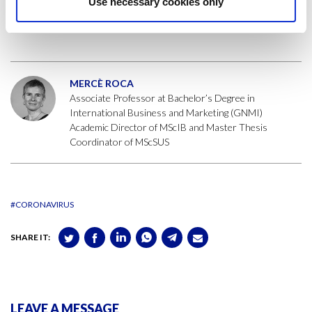
Use necessary cookies only
la pandèmia, puguin pal·liar els seus efectes i emprendre les decisions
que ens permetin superar-la.
MERCÈ ROCA
Associate Professor at Bachelor’s Degree in
International Business and Marketing (GNMI)
Academic Director of MScIB and Master Thesis
Coordinator of MScSUS
#CORONAVIRUS
SHARE IT:
LEAVE A MESSAGE