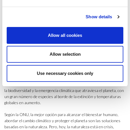
infecciosas
. Esta fatal consecuencia puede deberse a la deforestación,
el cambio en el uso de los suelos, la gestión de los recursos hídricos
mediante la construcción de represas o los sistemas de riego, la
Show details
urbanización descontrolada o la aglomeración urbana, la resistencia a
los insecticidas químicos empleados para controlar ciertos vectores
de enfermedades, la variabilidad y el cambio del clima, la migración, los
Allow all cookies
viajes y el comercio internacionales o la introducción (accidental o
intencional) de agentes patógenos del ser humano.
Allow selection
Llamada a la acción
Consciente de la importancia de preservar la biodiversidad, en los
Use necessary cookies only
últimos meses, la ONU se ha hecho eco de la
llamada a la acción de la
comunidad científica
que ha encendido las alarmas sobre el colapso de
la biodiversidad y la emergencia climática que atraviesa el planeta, con
un gran número de especies al borde de la extinción y temperaturas
globales en aumento.
Según la ONU, la mejor opción para alcanzar el bienestar humano,
abordar el cambio climático y proteger el planeta son las soluciones
basadas en la naturaleza. Pero, hoy, la naturaleza está en crisis,