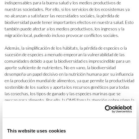
indispensables para la buena salud y los medios productivos de
nuestras sociedades. Por ello, si los servicios de los ecosistemas ya
no alcanzan a satisfacer las necesidades sociales, la pérdida de
biodiversidad puede tener importantes efectos en nuestra salud. Esto
también puede afectar a los medios productivos, los ingresos y la
migración local, pudiendo incluso provocar conflictos sociales.
Además, la simplificación de los hábitats, la pérdida de especies o la
sucesión de especies a menudo empeoran la vulnerabilidad de las
comunidades debido a que la biodiversidad es imprescindible para un
aporte suficiente de nutrientes. No en vano, la biodiversidad
desempeña un papel decisivo en la nutrición humana por su influencia
en la producción mundial de alimentos, ya que permite la productividad
sostenible de los suelos y aporta los recursos genéticos para todas
las cosechas, los tipos de ganado y las especies marinas que se
pescan para alimento. Por ello, la OMS llama la atención sobre cómo la
producción intensiva y mejorada de alimentos mediante la irrigación,
el empleo de abonos, la protección de las plantas (plaguicidas) o la
introducción de variedades de plantas y modalidades de cultivo,
repercuten en la salud humana en todo el mundo.
This website uses cookies
Los efectos en nuestra salud de los que habla la OMS incluyen