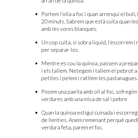
arran de la quinoa.
Portem l’olla a foc i quan arrenqui el bull
20 minuts. Sabrem que està cuita quan le
amb les vores blanques.
Un cop cuita, si sobra líquid, l’escorrem 
per separar-los.
Mentre es cou la quinoa, passem a prepara
i els tallem. Netegem i tallem el pebrot a 
petites i pelem i ratllem les pastanagues.
Posem una paella amb oli al foc, sofregim l
verdures amb una mica de sal i pebre
Quan la quinoa estigui cuinada i escorregu
de llenties. Anem remenant perquè quedi t
verdura feta, parem el foc.