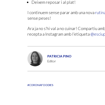
Deixem reposar i al plat!
I continuem sense parar amb una nova
rutin
sense peses!
Ara ja no s’hi val a no cuinar! Compartiu amb
recepta a Instagram amb l’etiqueta
@esciu
PATRICIA PINO
Editor
#CORONAFOODIES