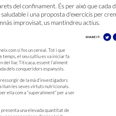
ets del confinament. És per això que cada d
saludable i una proposta d’exercicis per cre
 gimnàs improvisat, us mantindreu actius.
SHARE IT:
ix com si fos un cereal. Tot i que
e temps, el seu cultiu es va iniciar fa
 del llac Titicaca, essent l’aliment
ibada dels conqueridors espanyols.
 ressorgir de la mà d’investigadors
 llum les seves virtuts nutricionals.
 per ella com a “superaliment” per a ser
, presenta una elevada quantitat de