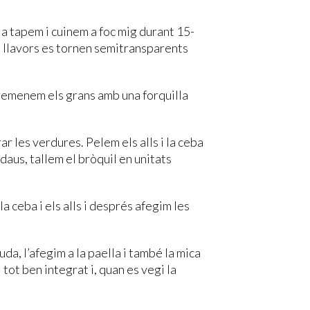
, la tapem i cuinem a foc mig durant 15-
s llavors es tornen semitransparents
i remenem els grans amb una forquilla
r les verdures. Pelem els alls i la ceba
daus, tallem el bròquil en unitats
a ceba i els alls i després afegim les
da, l’afegim a la paella i també la mica
ot ben integrat i, quan es vegi la