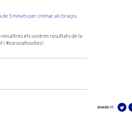
a de 5 minuts per cremar als braços
 nosaltres els vostres resultats de la
pf
i #coronafoodies!
SHARE IT: