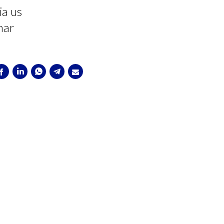
ia us
mar