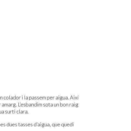
n colador i la passem per aigua. Així
r amarg. L’esbandim sota un bon raig
a surti clara.
les dues tasses d’aigua, que quedi