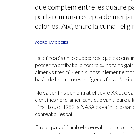
que comptem entre les quatre par
portarem una recepta de menjar 
calories. Així, entre la cuina i el
#CORONAFOODIES
La quinoa és un pseudocereal que es consume
potser ha arribat a la nostra cuina fa no gair
almenys tres mil·lennis, possiblement entorn
bàsic de les cultures indígenes fins a l’arr
No va ser fins ben entrat el segle XX que va
científics nord-americans que van treure a la
Fins i tot, el 1982 la NASA es va interessar
conreat a l’espai.
En comparació amb els cereals tradicionals