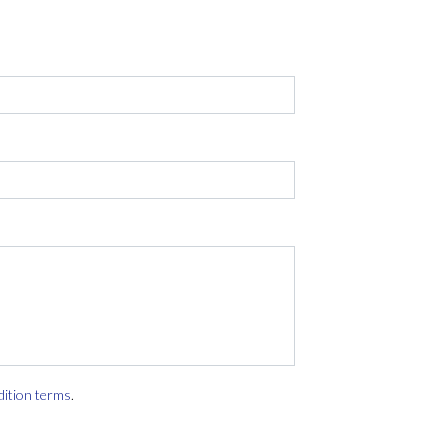
dition terms
.