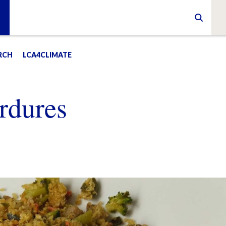
RCH
LCA4CLIMATE
rdures
E