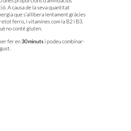
mb unes proporcions d’aminoàcids
ió. A causa de la seva quantitat
nergia que s’allibera lentament gràcies
etot ferro, i vitamines com la B2 i B3.
què no conté gluten.
per fer en
30 minuts
i podeu combinar-
gust.