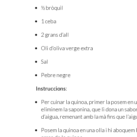
½ bròquil
1 ceba
2 grans d’all
Oli d’oliva verge extra
Sal
Pebre negre
Instruccions
:
Per cuinar la quinoa, primer la posem en u
eliminem la saponina, que li dona un sabo
d’aigua, remenant amb la mà fins que l’aigu
Posem la quinoa en una olla i hi aboquem 