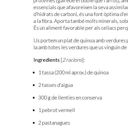
proteïnes (gairebé el doble que l’arròs), a
essencials que afavoreixen la seva assimilac
d’hidrats de carboni, és una font òptima d’e
a la fibra. Aporta també molts minerals, sobr
És un aliment favorable per als celíacs per
Us portem un plat de quinoa amb verdures 
la amb totes les verdures que us vinguin de 
Ingredients
[
2 racions
]:
1 tassa (200 ml aprox.) de quinoa
2 tasses d’aigua
300 g de llenties en conserva
1 pebrot vermell
2 pastanagues