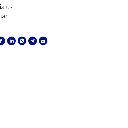
ia us
mar