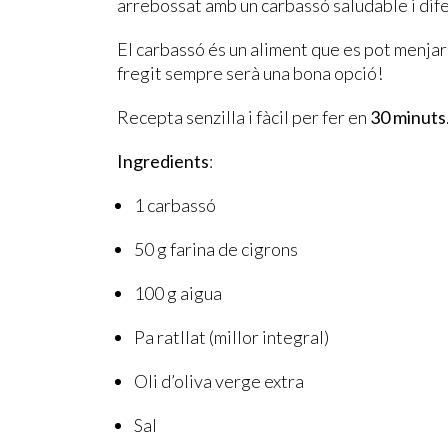
arrebossat amb un carbassó saludable i dif
El carbassó és un aliment que es pot menjar 
fregit sempre serà una bona opció!
Recepta senzilla i fàcil per fer en
30 minuts
Ingredients
:
1 carbassó
50 g farina de cigrons
100 g aigua
Pa ratllat (millor integral)
Oli d’oliva verge extra
Sal