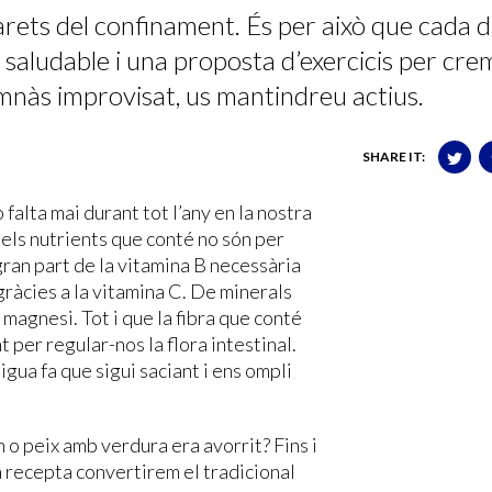
ets del confinament. És per això que cada d
saludable i una proposta d’exercicis per cre
 gimnàs improvisat, us mantindreu actius.
SHARE IT:
falta mai durant tot l’any en la nostra
i els nutrients que conté no són per
gran part de la vitamina B necessària
 gràcies a la vitamina C. De minerals
i magnesi. Tot i que la fibra que conté
 per regular-nos la flora intestinal.
igua fa que sigui saciant i ens ompli
 o peix amb verdura era avorrit? Fins i
 recepta convertirem el tradicional