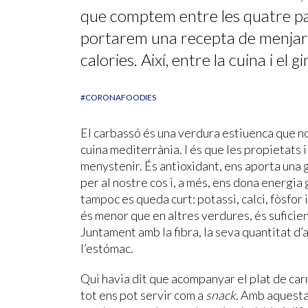
que comptem entre les quatre par
portarem una recepta de menjar 
calories. Així, entre la cuina i el
#CORONAFOODIES
El carbassó és una verdura estiuenca que no 
cuina mediterrània. I és que les propietats 
menystenir. És antioxidant, ens aporta una 
per al nostre cos i, a més, ens dona energia
tampoc es queda curt: potassi, calci, fòsfor 
és menor que en altres verdures, és suficient
Juntament amb la fibra, la seva quantitat d’a
l’estómac.
Qui havia dit que acompanyar el plat de carn
tot ens pot servir com a
snack
. Amb aquesta