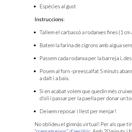
Espècies al gust
Instruccions
:
Tallem el carbassó a rodanxes fines (1 cm
Batem la farina de cigrons amb aigua sen
Passem cada rodanxa per la barreja i, desp
Posem al forn -preescalfat 5 minuts aban
a dalt i a baix.
Si en acabat volem que quedin més cruixe
d’oli i passar per la paella per donar un to
Deixem reposar i llest per menjar!
No oblideu el gimnàs virtual! Per als que t
“cremagreixos” d’aeròbic
. Amb 20 minuts i f