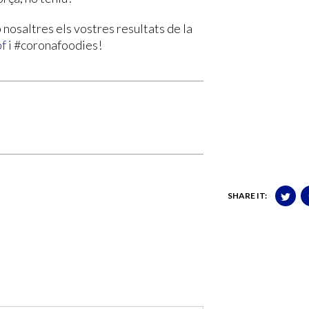
 nosaltres els vostres resultats de la
pf
i #coronafoodies!
SHARE IT: