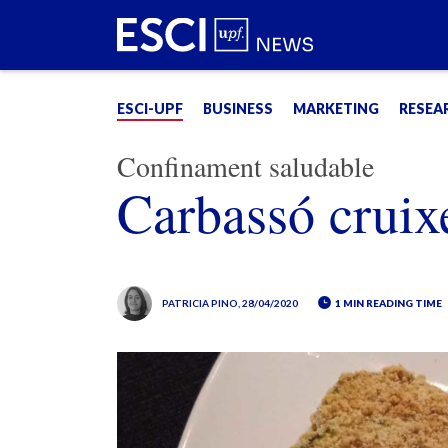
ESCI-UPF
BUSINESS
MARKETING
RESEA
Confinament saludable
Carbassó cruixe
PATRICIA PINO
, 28/04/2020
1 MIN READING TIME