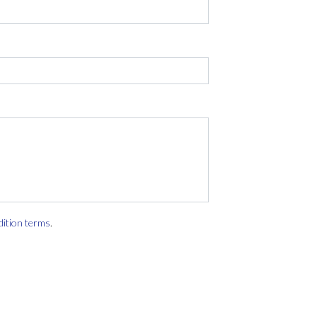
dition terms
.