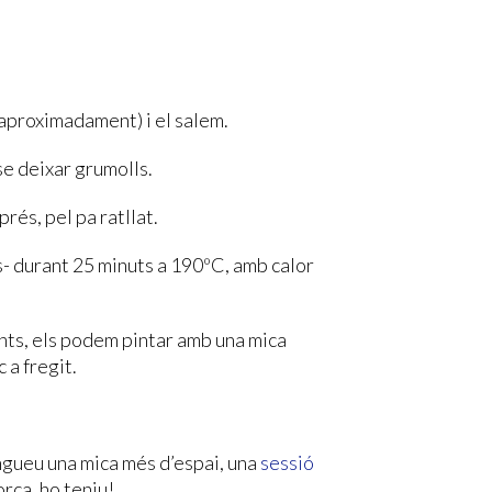
 aproximadament) i el salem.
se deixar grumolls.
rés, pel pa ratllat.
s- durant 25 minuts a 190ºC, amb calor
nts, els podem pintar amb una mica
c a fregit.
ingueu una mica més d’espai, una
sessió
orça, ho teniu!