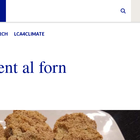
RCH
LCA4CLIMATE
nt al forn