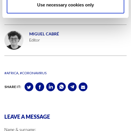
externa. La aplicación de este gran acuerdo de Libre Comercio estaba
Use necessary cookies only
prevista para este mismo año, pero
ha sido pospuesto
.
MIGUEL CABRÉ
Editor
#AFRICA
#CORONAVIRUS
SHARE IT:
LEAVE A MESSAGE
Name & surname: