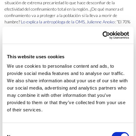
situación de extrema precariedad lo que hace desconfiar de la
efectividad del confinamiento total en la región. ¿De qué manera el
confinamiento va a proteger a la población si la lleva a morir de
hambre?
Lo explica la antropóloga de la OMS, Julienne Anoko
: “El 70%
de la población tiene escasos recursos y sale cada día a buscarse la
vida para salir adelante. ¿Cómo van a sobrevivir si los encierras en su
casa? Luego está el problema del espacio, que en muchos lugares de
África es un lujo. Muchas personas viven hacinadas, hasta duermen
por turnos. Meterlos en sus viviendas en realidad puede generar más
This website uses cookies
contagios”.
We use cookies to personalise content and ads, to
El impacto económico que va a provocar este parón en la economía
provide social media features and to analyse our traffic.
africana será enorme, afectando primero a
millones de personas
We also share information about your use of our site with
abocadas a la hambruna y luego a los estados. Desde su época
our social media, advertising and analytics partners who
colonial, muchos de estos estados han vivido de una exportación que
may combine it with other information that you’ve
podemos considerar de monocultivo, es lo que sucede con buena
provided to them or that they’ve collected from your use
parte de los estados exportadores de petróleo a los cuales esta
of their services.
pandemia, unida a la
guerra abierta entre Rusia y los EAU
, va a golpear
con especial virulencia. El ejemplo más evidente es el de Nigeria, país
que representa el 2% de la producción mundial de crudo y para quien
esta exportación significa el 95% de sus ingresos.
Consent