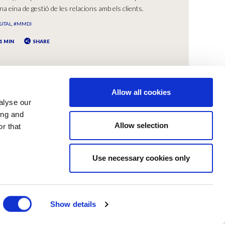
na eina de gestió de les relacions amb els clients.
GITAL
#MMDI
1 MIN
SHARE
Allow all cookies
alyse our
ing and
Allow selection
r that
Use necessary cookies only
Y COOKIES
Show details