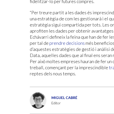
fidelitzar-lo per futures compres.
“Per treure partit a les dades és imprescin
una estratègia de com les gestionarà i el q
estratègia sigui compartida per tots. Les o
aprofiten les dades per obtenir avantatges
Echávarri defineix la feina que han de fer l
per tal de
prendre decisions
més beneficios
d’aquestes estratègies de gestió i anàlisi d
Data, aquelles dades que al final ens seran 
Per això moltes empreses hauran de fer un ca
treball, començant per la imprescindible
tr
reptes dels nous temps.
MIGUEL CABRÉ
Editor