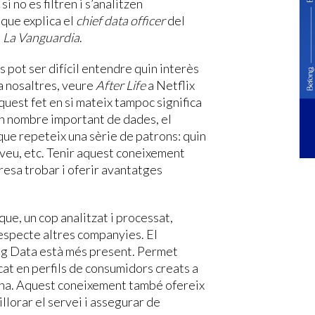
, si no es filtren i s’analitzen
 que explica el
chief data officer
del
a
La Vanguardia
.
s pot ser difícil entendre quin interès
a nosaltres, veure
After Life
a Netflix
quest fet en si mateix tampoc significa
un nombre important de dades, el
que repeteix una sèrie de patrons: quin
 veu, etc. Tenir aquest coneixement
resa trobar i oferir avantatges
que, un cop analitzat i processat,
respecte altres companyies. El
Big Data està més present. Permet
at en perfils de consumidors creats a
sona. Aquest coneixement també ofereix
illorar el servei i assegurar de