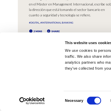
en el Máster en Management Internacional, escribe so
la dirección que está tomando el sector bancario en
cuanto a seguridad y tecnología se refiere.
#DIGITAL
#INTERNATIONAL BANKING
2 MINS
SHARE
This website uses cookie
We use cookies to personal
traffic. We also share info
analytics partners who may
they’ve collected from your
Consent
© ESCI-UP
Necessary
Selection