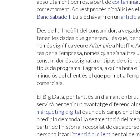
absolutament per res, a part de
contaminar
correctament. Aquest procés d’anàlisi és el
Banc Sabadell
, Luís Echávarri en un
article
Des de l’ull neòfit del consumidor, a vegade
tenen les dades que generem. I és que, per 
només significa veure
After Life
a Netflix. A
res per a l’empresa, només quan s’analitza 
consumidor és assignat a un tipus de client 
tipus de programa li agrada, a quina hora el
minuciós del client és el que permet a l’emp
comercials.
El Big Data, per tant, és un diamant en brut 
servirà per tenir un avantatge diferencial 
màrqueting digital
és un dels camps on el 
predir la demanda i la segmentació del merc
partir de l’historial recopilat de cada per
personalitzar l’
atenció al client
per tal de m