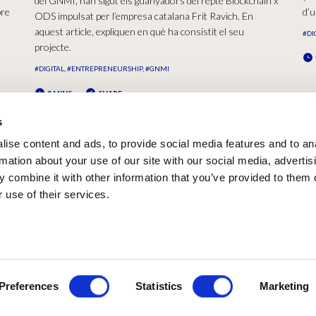
del GNMI, han sigut els guanyadors del repte Blockchain x
bre
d’u
ODS impulsat per l’empresa catalana Frit Ravich. En
aquest article, expliquen en què ha consistit el seu
#DI
projecte.
#DIGITAL
#ENTREPRENEURSHIP
#GNMI
2 MINS
SHARE
s
ise content and ads, to provide social media features and to an
rmation about your use of our site with our social media, advertis
 combine it with other information that you’ve provided to them o
 use of their services.
F | BARCELONA 2026
AVISO LEGAL
POLÍTICA DE PRIVACIDAD 
Preferences
Statistics
Marketing