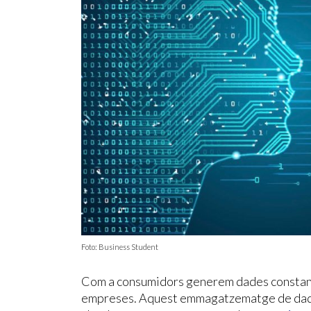
Foto: Business Student
Com a consumidors generem dades constant
empreses. Aquest emmagatzematge de dade