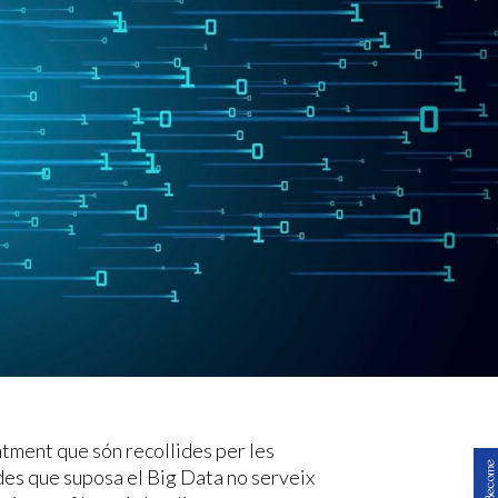
ment que són recollides per les
s que suposa el Big Data no serveix