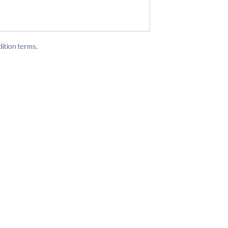
dition terms
.