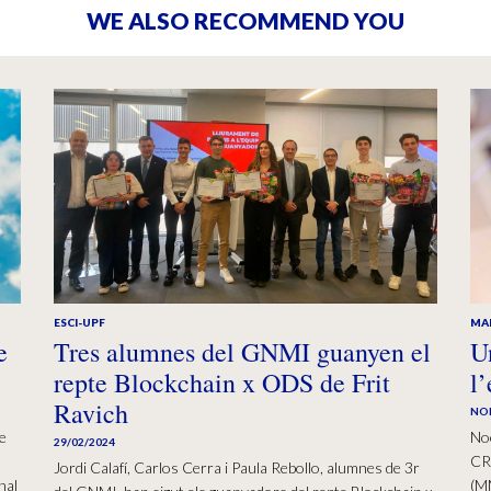
WE ALSO RECOMMEND YOU
ESCI-UPF
MA
e
Tres alumnes del GNMI guanyen el
U
repte Blockchain x ODS de Frit
l
Ravich
NO
e
Noe
29/02/2024
CRM
Jordi Calafí, Carlos Cerra i Paula Rebollo, alumnes de 3r
nal
(MM