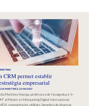
RKETING
n CRM permet establir
’estratègia empresarial
ELIA MARTÍNEZ
,
22/06/2023
lia Martínez Huerga, professora de l’assignatura “e-
” al Màster en Màrqueting Digital Internacional
DI), comparteix les utilitats i beneficis de disposar