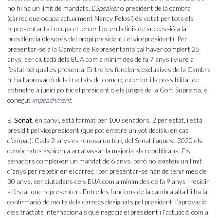
no hi ha un límit de mandats. L’
Speaker
o president de la cambra
(càrrec que ocupa actualment Nancy Pelosi) és votat per tots els
representants i ocupa el tercer lloc en la línia de successió a la
presidència (després del propi president i el vicepresident). Per
presentar-se a la Cambra de Representants cal haver complert 25
anys, ser ciutadà dels EUA com a mínim des de fa 7 anys i viure a
l’estat pel qual es presenta. Entre les funcions exclusives de la Cambra
hi ha l’aprovació dels tractats de comerç exterior i la possibilitat de
sotmetre a judici polític el president o els jutges de la Cort Suprema, el
conegut
impeachment
.
El
Senat
, en canvi, està format per 100 senadors, 2 per estat, i està
presidit pel vicepresident (que pot emetre un vot decisiu en cas
d’empat). Cada 2 anys es renova un terç del Senat i aquest 2020 els
demòcrates aspiren a arrabassar la majoria als republicans. Els
senadors compleixen un mandat de 6 anys, però no existeix un límit
d’anys per repetir en el càrrec i per presentar-se han de tenir més de
30 anys, ser ciutadans dels EUA com a mínim des de fa 9 anys i residir
a l’estat que representen. Entre les funcions de la cambra alta hi ha la
confirmació de molts dels càrrecs designats pel president, l’aprovació
dels tractats internacionals que negocia el president i l’actuació com a