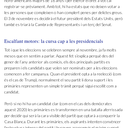
nord-americans majors de 18 anys i per exercir el dret a vot cal
registrar-se prèviament. Amb tot, hi ha estats que no deixen votar a
les persones que compleixen o han complert penes per delictes greus.
El 3 de novembre es decidirà el futur president dels Estats Units, però
també es triarà la Cambra de Representants i un terç del Senat.
Escalfant motors: la cursa cap a les presidencials
Tot i que les eleccions se celebren sempre al novembre, ja fa molts
mesos que en sentim a parlar. Aquest fet s’explica perquè des del
gener de l’any anterior als comicis, els dos principals partits es
preparen i els candidats que volen ser nominats per a les eleccions
comencen a fer campanya. Quan el president opta a la reelecció (com
és el cas de Trump), normalment el seu partit li dona suport i les
primàries representen un simple tràmit perquè sigui escollit com a
candidat.
Però si no hi ha un candidat clar (com en el cas dels demòcrates
aquest 2020) les primàries es transformen en una batalla aferrissada
per decidir qui serà la cara visible del partit que optarà a conquerir la
Casa Blanca. Durant les primàries, els aspirants intenten convèncer
l’estructura interna del partit i busquen aconseguir el màxim suport