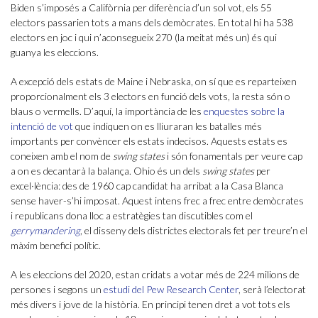
Biden s’imposés a Califòrnia per diferència d’un sol vot, els 55
electors passarien tots a mans dels demòcrates. En total hi ha 538
electors en joc i qui n’aconsegueix 270 (la meitat més un) és qui
guanya les eleccions.
A excepció dels estats de Maine i Nebraska, on sí que es reparteixen
proporcionalment els 3 electors en funció dels vots, la resta són o
blaus o vermells. D’aquí, la importància de les
enquestes sobre la
intenció de vot
que indiquen on es lliuraran les batalles més
importants per convèncer els estats indecisos. Aquests estats es
coneixen amb el nom de
swing states
i són fonamentals per veure cap
a on es decantarà la balança. Ohio és un dels
swing states
per
excel·lència: des de 1960 cap candidat ha arribat a la Casa Blanca
sense haver-s’hi imposat. Aquest intens frec a frec entre demòcrates
i republicans dona lloc a estratègies tan discutibles com el
gerrymandering
, el disseny dels districtes electorals fet per treure’n el
màxim benefici polític.
A les eleccions del 2020, estan cridats a votar més de 224 milions de
persones i segons un
estudi del Pew Research Center
, serà l’electorat
més divers i jove de la història. En principi tenen dret a vot tots els