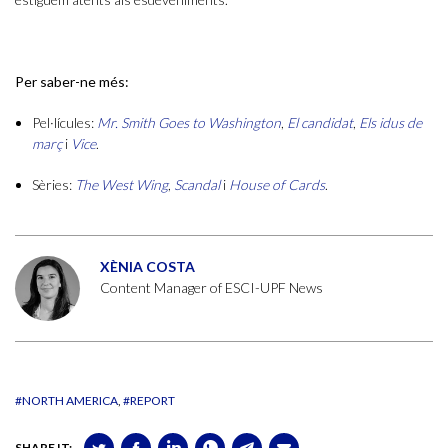
Per saber-ne més:
Pel·lícules:
Mr. Smith Goes to Washington
,
El candidat
,
Els idus de
març
i
Vice
.
Sèries:
The West Wing
,
Scandal
i
House of Cards
.
XÈNIA COSTA
Content Manager of ESCI-UPF News
#NORTH AMERICA
#REPORT
SHARE IT: