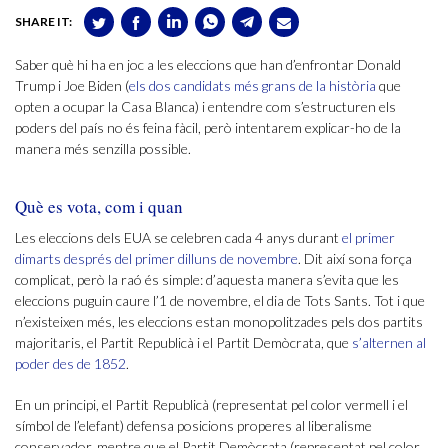
SHARE IT:
Saber què hi ha en joc a les eleccions que han d’enfrontar Donald
Trump i Joe Biden (
els dos candidats més grans de la història
que
opten a ocupar la Casa Blanca) i entendre com s’estructuren els
poders del país no és feina fàcil, però intentarem explicar-ho de la
manera més senzilla possible.
Què es vota, com i quan
Les eleccions dels EUA se celebren cada 4 anys durant
el primer
dimarts després del primer dilluns de novembre
. Dit així sona força
complicat, però la raó és simple: d’aquesta manera s’evita que les
eleccions puguin caure l’1 de novembre, el dia de Tots Sants. Tot i que
n’existeixen més, les eleccions estan monopolitzades pels dos partits
majoritaris, el Partit Republicà i el Partit Demòcrata, que
s’alternen al
poder des de 1852
.
En un principi, el Partit Republicà (representat pel color vermell i el
símbol de l’elefant) defensa posicions properes al liberalisme
conservador, mentre que el Partit Demòcrata (representat pel color