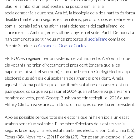
blau i el símbol d’un ase) sosté una posició similar a la
socialdemocràcia europea. Ara bé, la ideologia dels dos partits és força
flexible i també varia segons els territoris, però tots dos es defineixen
com a liberals i són uns aferrissats defensors del capitalisme i del
lliure mercat. Amb tot, en els últims anys en el si del Partit Demòcrata
han començat a sorgir veus més properes al
socialisme
com la de
Bernie Sanders o
Alexandria Ocasio-Cortez
.
Els EUA es regeixen per un sistema de vot indirecte. Això vol dir que
els votants no trien directament el president (encara que a les
paperetes hi surt el seu nom), sinó que trien un Col·legi Electoral (o
electors) que són els qui acabaran designant el president. A més,
aquest sistema pot fer que el partit més votat no es converteixi en
guanyador, cosa que va passar el 2004 quan Al Gore va guanyar en
nombre de vots, però George Bush va sortir reelegit i el 2016 quan
Hillary Clinton va veure com Donald Trump es convertia en president.
Això és possible perquè tots els electors que hi ha en joc a un estat
acaben sent d’un sol color. El nombre d’electors dels estats varia
segons la demografia i els estats amb més electors són Califòrnia (55),
Texas (38), Nova York (29) i Florida (29). Per posar un exemple, si Joe