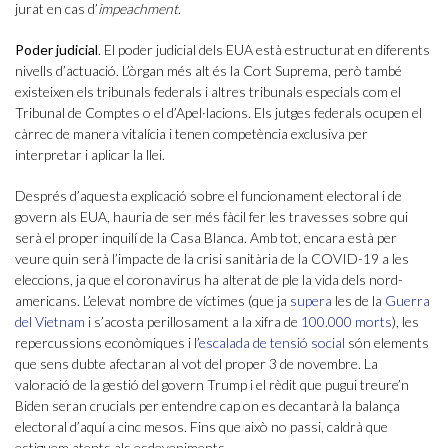
jurat en cas d’
impeachment
.
Poder judicial
. El poder judicial dels EUA està estructurat en diferents
nivells d’actuació. L’òrgan més alt és la Cort Suprema, però també
existeixen els tribunals federals i altres tribunals especials com el
Tribunal de Comptes o el d’Apel·lacions. Els jutges federals ocupen el
càrrec de manera vitalícia i tenen competència exclusiva per
interpretar i aplicar la llei.
Després d’aquesta explicació sobre el funcionament electoral i de
govern als EUA, hauria de ser més fàcil fer les travesses sobre qui
serà el proper inquilí de la Casa Blanca. Amb tot, encara està per
veure quin serà l’impacte de la crisi sanitària de la COVID-19 a les
eleccions, ja que el coronavirus ha alterat de ple la vida dels nord-
americans. L’elevat nombre de víctimes (que ja
supera
les de la
Guerra
del Vietnam
i s’acosta perillosament a la xifra de
100.000 morts
), les
repercussions econòmiques i l’
escalada de tensió social
són elements
que sens dubte afectaran al vot del proper 3 de novembre. La
valoració de la gestió del govern Trump i el rèdit que pugui treure’n
Biden seran crucials per entendre cap on es decantarà la balança
electoral d’aquí a cinc mesos. Fins que això no passi, caldrà que
estiguem atents als esdeveniments.