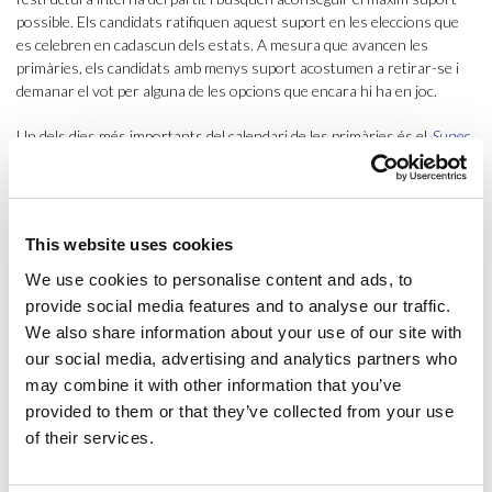
possible. Els candidats ratifiquen aquest suport en les eleccions que
es celebren en cadascun dels estats. A mesura que avancen les
primàries, els candidats amb menys suport acostumen a retirar-se i
demanar el vot per alguna de les opcions que encara hi ha en joc.
Un dels dies més importants del calendari de les primàries és el
Super
Tuesday
, on 12 estats decideixen el mateix dia qui hauria de ser el
candidat vencedor. Els resultats del
Super Tuesday
juntament amb els
resultats d’altres estats que voten abans donen una idea força clara
de l’aspirant amb més possibilitats i de vegades serveixen per decidir-
This website uses cookies
lo definitivament. Aquest 2020, per exemple, va servir perquè Joe
Biden s’imposés a Bernie Sanders.
We use cookies to personalise content and ads, to
provide social media features and to analyse our traffic.
Amb les primàries decidides, el Partit Demòcrata i el Partit Republicà
We also share information about your use of our site with
celebren les respectives convencions nacionals a l’estiu, on
our social media, advertising and analytics partners who
oficialment designen el candidat a ocupar la Casa Blanca. Les
may combine it with other information that you’ve
convencions (una barreja de política i espectacle) donen el vertader
provided to them or that they’ve collected from your use
tret de sortida a la cursa electoral. Des d’aquest moment, els
candidats recorreran milers de quilòmetres de costa a costa dels
of their services.
Estats Units per oferir centenars de mítings i es veuran les cares a
més d’un debat fins que arribi l’esperat primer dimarts després del