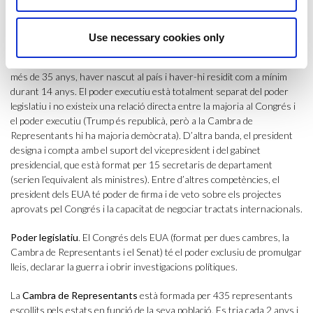
matèries com la política exterior i la defensa.
Poder executiu
. El president concentra tot el poder executiu i és, al
Use necessary cookies only
mateix temps, cap de govern, cap d’Estat i comandant en cap de les
forces armades. Per esdevenir president dels Estats Units cal tenir
més de 35 anys, haver nascut al país i haver-hi residit com a mínim
durant 14 anys. El poder executiu està totalment separat del poder
legislatiu i no existeix una relació directa entre la majoria al Congrés i
el poder executiu (Trump és republicà, però a la Cambra de
Representants hi ha majoria demòcrata). D’altra banda, el president
designa i compta amb el suport del vicepresident i del gabinet
presidencial, que està format per 15 secretaris de departament
(serien l’equivalent als ministres). Entre d’altres competències, el
president dels EUA té poder de firma i de veto sobre els projectes
aprovats pel Congrés i la capacitat de negociar tractats internacionals.
Poder legislatiu
. El Congrés dels EUA (format per dues cambres, la
Cambra de Representants i el Senat) té el poder exclusiu de promulgar
lleis, declarar la guerra i obrir investigacions polítiques.
La
Cambra de Representants
està formada per 435 representants
escollits pels estats en funció de la seva població. Es tria cada 2 anys i