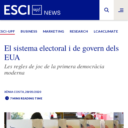
ESCI-UPF
BUSINESS
MARKETING
RESEARCH
LCA4CLIMATE
El sistema electoral i de govern dels
EUA
Les regles de joc de la primera democràcia
moderna
XÈNIA COSTA
, 28/05/2020
7 MINS READING TIME