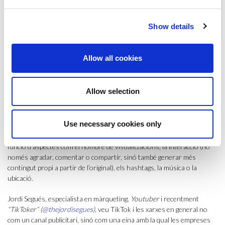
dirigides a adolescents i joves. Això no vol dir que qui tingui un públic
objectiu d’edat superior ho ha de deixar córrer, ben al contrari. De fet,
Show details
moltes vegades les xarxes socials debuten en un entorn juvenil per,
posteriorment, acabar incidint en audiències més àmplies a mesura
que es popularitzen. Cal tenir en compte també el canvi en les
Allow all cookies
preferències d’aquests consumidors.
Ara el vídeo és el mecanisme
d’influència per excel·lència i l’instrument crucial del màrqueting
digital actual.
Allow selection
Tan sols cal entrar uns minuts a l’aplicatiu per entendre el potencial
viral i la capacitat d’interacció que permet aquesta xarxa social. El seu
Use necessary cookies only
algoritme dóna visibilitat als continguts de manera molt eficient i els
mostra d’una forma totalment automatitzada i personalitzada en
funció d’aspectes com el nombre de visualitzacions, la interacció (no
només agradar, comentar o compartir, sinó també generar més
contingut propi a partir de l’original), els hashtags, la música o la
ubicació.
Jordi Segués, especialista en màrqueting,
Youtuber
i recentment
“TikToker” (
@thejordisegues
),
veu TikTok i les xarxes en general no
com un canal publicitari, sinó com una eina amb la qual les empreses