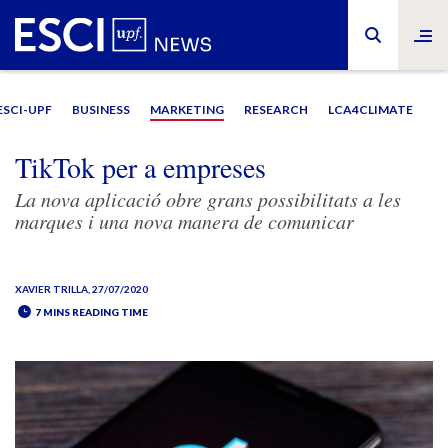
ESCI-UPF
BUSINESS
MARKETING
RESEARCH
LCA4CLIMATE
TikTok per a empreses
La nova aplicació obre grans possibilitats a les
marques i una nova manera de comunicar
XAVIER TRILLA
, 27/07/2020
7 MINS READING TIME