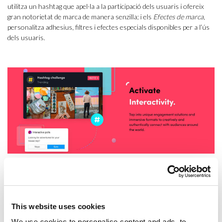
utilitza un hashtag que apel·la a la participació dels usuaris i ofereix
gran notorietat de marca de manera senzilla; i els
Efectes de marca
,
personalitza adhesius, filtres i efectes especials disponibles per a l’ús
dels usuaris.
Hashtag Challenge / Foto: TikTok for Business
Per què fer publicitat a TikTok?
TikTok no val per a tothom. No totes les empreses o professionals
This website uses cookies
han d’introduir-se tant sí com no en aquest espai digital. Potser no els
We use cookies to personalise content and ads, to