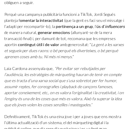
obliguen a seguir.
Perquè una campanya publicitària funcioni a TikTok, Jordi Segués
planteja f
omentar la interactivitat
(que la gent es faci seu el missatge i
l’adapti per recompartir-lo), la
pertinença a un grup
, l’
ús d’
influencers
de manera natural,
generar emocions
(allunyant-se de la mera
transacció final) i, per damunt de tot, recomana que les empreses
aportin
contingut útil i de valor
amb generositat: “
La gent a les xarxes
et segueix per dues raons: o bé perquè els diverteixes, o bé perquè
aprenen coses amb tu. Ni més ni menys.
”
Laia Cardona assenyala que,
“Per evitar ser rebutjades per
l’audiència, les estratègies de màrqueting hauran de tenir en compte
que es tracta d’
una xarxa social que s’usa sobretot
per fer humor,
assumir reptes, fer coreografies i playback de cançons famoses,
aportar coneixement, etc.,
on es valora l’originalitat i la creativitat, i on
l’enginy és una de les coses que més es valora. Això fa superar la idea
que els joves volen les coses senzilles i mastegades.”
Definitivament, TikTok és una eina jove i per a joves que ens mostra
l’última actualització d’un sistema, el del màrqueting digital i la
publicitat online, que dia rere dia evoluciona i es va fent gran.