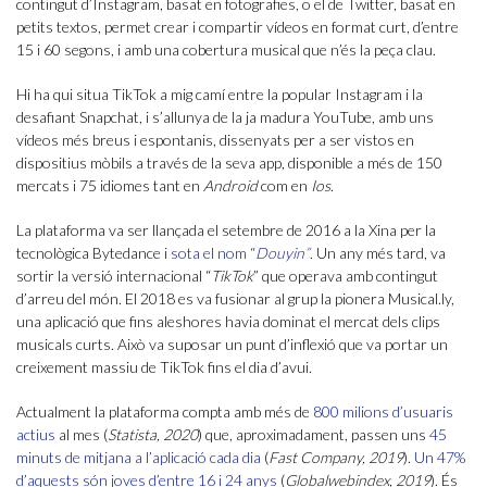
contingut d’Instagram, basat en fotografies, o el de Twitter, basat en
petits textos, permet crear i compartir vídeos en format curt, d’entre
15 i 60 segons, i amb una cobertura musical que n’és la peça clau.
Hi ha qui situa TikTok a mig camí entre la popular Instagram i la
desafiant Snapchat, i s’allunya de la ja madura YouTube, amb uns
vídeos més breus i espontanis, dissenyats per a ser vistos en
dispositius mòbils a través de la seva app, disponible a més de 150
mercats i 75 idiomes tant en
Android
com en
Ios
.
La plataforma va ser llançada el setembre de 2016 a la Xina per la
tecnològica Bytedance i
sota el nom “
Douyin”
. Un any més tard, va
sortir la versió internacional “
TikTok
” que operava amb contingut
d’arreu del món. El 2018 es va fusionar al grup la pionera Musical.ly,
una aplicació que fins aleshores havia dominat el mercat dels clips
musicals curts. Això va suposar un punt d’inflexió que va portar un
creixement massiu de TikTok fins el dia d’avui.
Actualment la plataforma compta amb més de
800 milions d’usuaris
actius
al mes (
Statista, 2020
) que, aproximadament, passen uns
45
minuts de mitjana a l’aplicació cada dia
(
Fast Company, 2019
).
Un 47%
d’aquests són joves d’entre 16 i 24 anys
(
Globalwebindex, 2019
). És