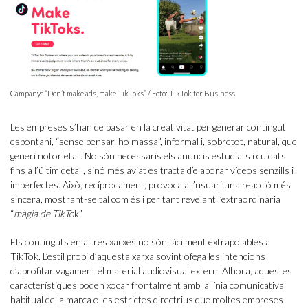
Campanya “Don’t make ads, make TikToks”. / Foto: TikTok for Business
Les empreses s’han de basar en la creativitat per generar contingut
espontani, “sense pensar-ho massa”, informal i, sobretot, natural, que
generi notorietat. No són necessaris els anuncis estudiats i cuidats
fins a l’últim detall, sinó més aviat es tracta d’elaborar vídeos senzills i
imperfectes. Això, recíprocament, provoca a l’usuari una reacció més
sincera, mostrant-se tal com és i per tant revelant l’extraordinària
“
màgia de TikTo
k”.
Els continguts en altres xarxes no són fàcilment extrapolables a
TikTok. L’estil propi d’aquesta xarxa sovint ofega les intencions
d’aprofitar vagament el material audiovisual extern. Alhora, aquestes
característiques poden xocar frontalment amb la línia comunicativa
habitual de la marca o les estrictes directrius que moltes empreses