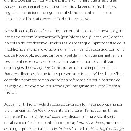
diaris o 50€ per campanya. De la mateixa manera que a les altres
xarxes, no es permet el contingut relatiu a la venda o ús d’armes,
begudes alcohòliques, drogues o substàncies controlades, etc. i
s’apel·la a la llibertat d’expressió oberta i creativa.
A nivell tècnic, Rojas afirma que, com en totes les eines noves, algunes
prestacions com la segmentació (per interessos, gustos, etc.) encara
no estan del tot desenvolupades i cal esperar que l’aprenentatge de la
intel·ligència artificial evolucioni una mica més. Destaca que, com en el
cas de Facebook
,
existeix també el Pixel de TikTok que permet fer un
seguiment de les conversions, optimitzar els anuncis o utilitzar
estratègies de
retargeting
. Conclou recalcant la importància dels
banners
dinàmics, ja que tot es presenta en format vídeo, i que s’han
de tenir en compte certes variacions referents als seus patrons de
navegació. Per exemple, els
scroll-up
d’Instagram són
scroll-right
a
TikTok.
Actualment, TikTok Ads disposa de diversos formats publicitaris per
als anunciants:
TopView
, presenta la marca en l’emplaçament més
visible de l’aplicació;
Brand Takeover
, disposa d’una visualització
estàtica o dinàmica en pantalla completa;
Anuncis In-Feed
, mostra el
contingut publicitari a la secció
In-feed
“per a tu”;
Hashtag Challenge
,