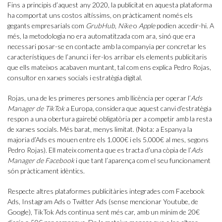
Fins a principis d’aquest any 2020, la publicitat en aquesta plataforma
ha comportat uns costos altíssims, on pràcticament només els
gegants empresarials com
GrubHub
,
Nike
o
Apple
podien accedir-hi. A
més, la metodologia no era automatitzada com ara, sinó que era
necessari posar-se en contacte amb la companyia per concretar les
característiques de l’anunci i fer-los arribar els elements publicitaris
que ells mateixos acabaven muntant, tal com ens explica Pedro Rojas,
consultor en xarxes socials i estratègia digital.
Rojas, una de les primeres persones amb llicència per operar l’
Ads
Manager de TikTok
a Europa, considera que aquest canvi d’estratègia
respon a una obertura gairebé obligatòria per a competir amb la resta
de xarxes socials. Més barat, menys limitat. (Nota: a Espanya la
majoria d’Ads es mouen entre els 1.000€ i els 5.000€ al mes, segons
Pedro Rojas). Ell mateix comenta que es tracta d’una còpia de l’
Ads
Manager de Facebook
i que tant l’aparença com el seu funcionament
són pràcticament idèntics.
Respecte altres plataformes publicitàries integrades com Facebook
Ads, Instagram Ads o Twitter Ads (sense mencionar Youtube, de
Google), TikTok Ads continua sent més car, amb un mínim de 20€