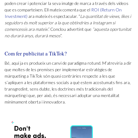
poden crear i potenciar la seva imatge de marca a través dels vídeos
que es comparteixen. Ell mateix comenta que el
ROI (Return On
Investment)
ara mateix és espectacular. “
La quantitat de views, likes i
seguidors és molt superior a la que obtindries a Instagram si
comencessis ara mateix”.
Conclou advertint que
“aquesta oportunitat
no durarà anys, durarà mesos
”.
Com fer publicitat a TikTok?
Bé, aquí ja es produeix un canvi de paradigma rotund. M’atreviria a dir
que moltes de les premises per implementar estratègies de
màrqueting a TikTok són quasi contràries respecte a les que
s’apliquen a les plataformes socials a què estem acostumats fins ara,
transgredint, sens dubte, les doctrines més tradicionals del
màrqueting i que, per això, és necessari adoptar una mentalitat
mínimament oberta i innovadora.