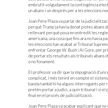
embrutit volgudament la contingència electo
un abans i un després per a les eleccions n
Joan Pere Plaza va parlar de la judicialitzac
perquè Trump ja havia donat pistes abans de
rellevant perquè posa en entredit les regle
americana, una cosa que fins ara no havia pa
les eleccions han acabat al Tribunal Suprem,
enfrontar George W. Bush i Al Gore, per p
de portar els resultats als tribunals abans 
o no fonament.
El professor va dir que la impugnació d’uns r
complicat, i més tenint en compte el sistema
banda també hi ha alguns interrogants per 
pretén portar a judici, a quin tribunal i si el
final en el procés de judicialització.
Joan Pere Plaza va acabar explicant que no 