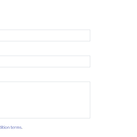
dition terms
.