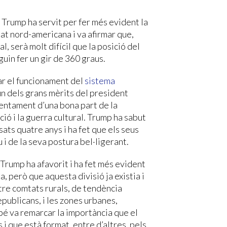
Trump ha servit per fer més evident la
etat nord-americana i va afirmar que,
al, serà molt difícil que la posició del
guin fer un gir de 360 graus.
ar el funcionament del
sistema
un dels grans mèrits del president
entament d’una bona part de la
ció i la guerra cultural. Trump ha sabut
ats quatre anys i ha fet que els seus
 i de la seva postura bel·ligerant.
Trump ha afavorit i ha fet més evident
, però que aquesta divisió ja existia i
tre comtats rurals, de tendència
publicans, i les zones urbanes,
é va remarcar la importància que el
 i que està format, entre d’altres, pels