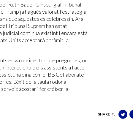
 per Ruth Bader Ginsburg al Tribunal
e Trump ja hagués valorat l’estratègia
abans que aquestes es celebressin. Ara
s del Tribunal Suprem han estat
judicial continua existint i encara està
tats Units acceptarà a tràmit la
ts es va obrir el torn de preguntes, on
n interès entre els assistents a l’acte.
sessió, una eina com el BB Collaborate
ries. L’èxit de la taula rodona
rveix acostar i fer créixer la
SHARE IT: