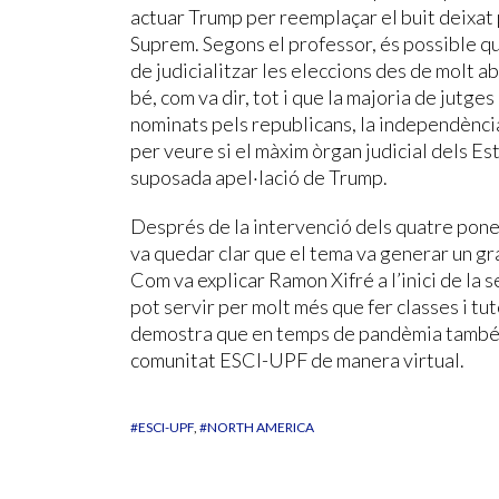
actuar Trump per reemplaçar el buit deixat
Suprem. Segons el professor, és possible qu
de judicialitzar les eleccions des de molt 
bé, com va dir, tot i que la majoria de jutge
nominats pels republicans, la independència 
per veure si el màxim òrgan judicial dels Es
suposada apel·lació de Trump.
Després de la intervenció dels quatre ponen
va quedar clar que el tema va generar un gra
Com va explicar Ramon Xifré a l’inici de la 
pot servir per molt més que fer classes i tuto
demostra que en temps de pandèmia també se
comunitat ESCI-UPF de manera virtual.
#ESCI-UPF
#NORTH AMERICA