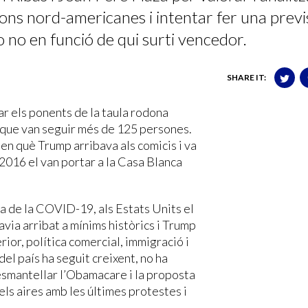
cions nord-americanes i intentar fer una previ
o no en funció de qui surti vencedor.
SHARE IT:
r els ponents de la taula rodona
i que van seguir més de 125 persones.
 en què Trump arribava als comicis i va
2016 el van portar a la Casa Blanca
da de la COVID-19, als Estats Units el
havia arribat a mínims històrics i Trump
erior, política comercial, immigració i
del país ha seguit creixent, no ha
esmantellar l’Obamacare i la proposta
pels aires amb les últimes protestes i