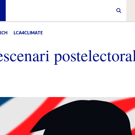
RCH
LCA4CLIMATE
escenari postelectora