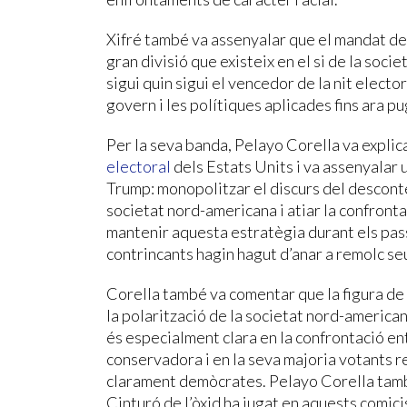
Xifré també va assenyalar que el mandat de 
gran divisió que existeix en el si de la soci
sigui quin sigui el vencedor de la nit elector
govern i les polítiques aplicades fins ara pu
Per la seva banda, Pelayo Corella va explic
electoral
dels Estats Units i va assenyalar 
Trump: monopolitzar el discurs del descont
societat nord-americana i atiar la confronta
mantenir aquesta estratègia durant els pass
contrincants hagin hagut d’anar a remolc seu
Corella també va comentar que la figura de 
la polarització de la societat nord-americana
és especialment clara en la confrontació en
conservadora i en la seva majoria votants re
clarament demòcrates. Pelayo Corella tamb
Cinturó de l’òxid ha jugat en aquests comicis