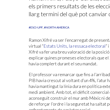
els primers resultats de les elec
llarg termini del què pot canviar 
#ESCI-UPF
#NORTH AMERICA
Ramon Xifré va ser l’encarregat de presenta
virtual “
Estats Units, la ressaca electoral
” 
Xifré va fer una breu valoració de la posició
explicar quines promeses electorals que el 
havia complert durant el seu mandat.
El professor va remarcar que fins a l’arriba
PIB havia crescut al voltant d’un 4%, l’atur 
havia mantingut la línia dura en política ext
medi ambient. Amb tot, el dèficit comercial 
aconseguit construir el mur amb Mèxic ni d
de reforçar l’ordre i la seguretat ha saltat 
enfrontaments de caràcter racial.