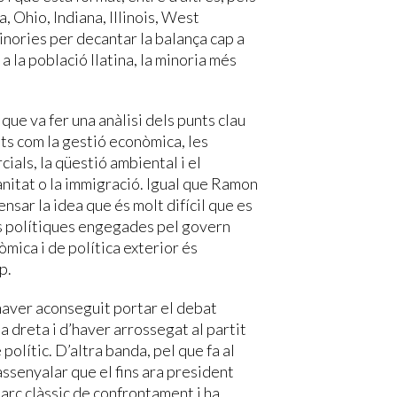
 Ohio, Indiana, Illinois, West
minories per decantar la balança cap a
a la població llatina, la minoria més
que va fer una anàlisi dels punts clau
ts com la gestió econòmica, les
ials, la qüestió ambiental i el
nitat o la immigració. Igual que Ramon
nsar la idea que és molt difícil que es
es polítiques engegades pel govern
mica i de política exterior és
p.
haver aconseguit portar el debat
a dreta i d’haver arrossegat al partit
olític. D’altra banda, pel que fa al
ssenyalar que el fins ara president
arc clàssic de confrontament i ha