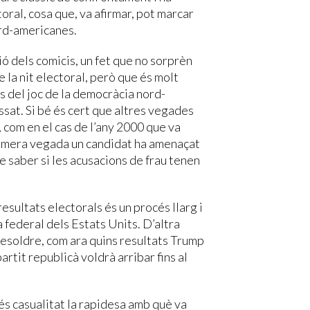
ral, cosa que, va afirmar, pot marcar
ord-americanes.
ió dels comicis, un fet que no sorprèn
 la nit electoral, però que és molt
s del joc de la democràcia nord-
ssat. Si bé és cert que altres vegades
 com en el cas de l’any 2000 que va
rimera vegada un candidat ha amenaçat
de saber si les acusacions de frau tenen
esultats electorals és un procés llarg i
 federal dels Estats Units. D’altra
resoldre, com ara quins resultats Trump
 partit republicà voldrà arribar fins al
és casualitat la rapidesa amb què va