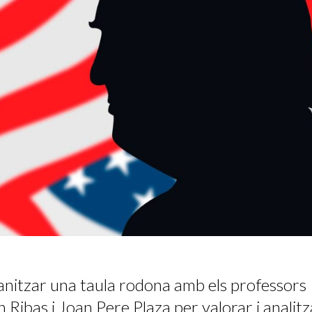
anitzar una taula rodona amb els professors
 Ribas i Joan Pere Plaza per valorar i analitz