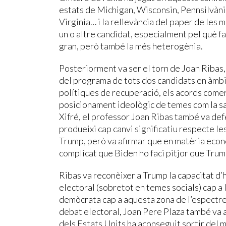
estats de Michigan, Wisconsin, Pennsilvània,
Virginia… i la rellevància del paper de les 
un o altre candidat, especialment pel què fa 
gran, però també la més heterogènia.
Posteriorment va ser el torn de Joan Ribas, 
del programa de tots dos candidats en àmbi
polítiques de recuperació, els acords comerc
posicionament ideològic de temes com la sa
Xifré, el professor Joan Ribas també va defe
produeixi cap canvi significatiu respecte l
Trump, però va afirmar que en matèria econò
complicat que Biden ho faci pitjor que Trum
Ribas va reconèixer a Trump la capacitat d’
electoral (sobretot en temes socials) cap a l
demòcrata cap a aquesta zona de l’espectre p
debat electoral, Joan Pere Plaza també va a
dels Estats Units ha aconseguit sortir del m