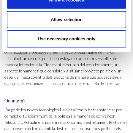
d’un grup heterogeni de consumidors en subgrups homogenis que
comparteixen característiques i preferències similars. Per a visualitzar
i humanitzar els segments, també s’elaboren representacions
Allow selection
semifictícies dels electors potencials, el que es coneix com a
buyer
persona
, on es defineixen les característiques demogràfiques,
motivacions i actituds del votant ideal.
Use necessary cookies only
Partint d’aquesta anàlisi profunda del consumidor (o votant), les
organitzacions polítiques creen la seva pròpia imatge de marca
articulant un discurs polític, un eslògan o uns colors escollits de
manera intencionada. Finalment, s’ocupen del posicionament, un
aspecte fonamental que consisteix a situar el projecte polític en un
espai del mapa cognitiu dels electors, de manera que aquests siguin
capaços de reconèixer la marca política i diferenciar-la de la resta.
On anem?
L’auge de les noves tecnologies i la digitalització ha transformat per
complet el funcionament de la política i la manera de convèncer
l’electorat. Actualment podem relacionar molt estretament l’èxit de les
campanyes electorals amb la destresa dels consultors polítics i els