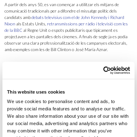
A partir dels anys 50, es van començar a utilitzar els mitjans de
comunicació tradicionals per a difondre el missatge polític dels
candidats amb
debats televisius com el de John Kennedy i Richard
Nixon
als Estats Units,
retransmissions per ràdio i televisió com les
de la BBC
al Regne Unit o espots publicitaris que típicament es
projectaven a les pantalles dels cinemes. A finals de segle ja es podia
observar una clara professionalització de les campanyes electorals,
amb exemples com les de Bill Clinton o José María Aznar.
Màrqueting polític i màrqueting empresarial
De la mateixa manera que en el màrqueting tradicional s’elabora una
estratègia i es posiciona un producte al mercat enfront de la
competència, en el màrqueting polític es presenta un candidat o unes
This website uses cookies
propostes polítiques a l’electorat en contraposició a la resta de forces
We use cookies to personalise content and ads, to
polítiques. En aquest cas, l’objectiu deixa de ser la compra i passa a ser,
provide social media features and to analyse our traffic.
per exemple, el vot, o bé aconseguir afinitat o la fidelització de l’elector
(si la relació comunicativa es manté constant), a canvi de satisfer les
We also share information about your use of our site with
seves necessitats polítiques.
our social media, advertising and analytics partners who
may combine it with other information that you’ve
Ara bé, Aniol Costa comenta que, tot i existir un clar paral·lelisme en