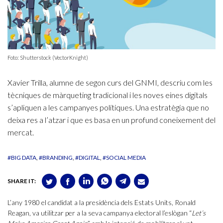
Foto: Shutterstock (VectorKnight)
Xavier Trilla, alumne de segon curs del GNMI, descriu com les
tècniques de màrqueting tradicional i les noves eines digitals
s’apliquen a les campanyes polítiques. Una estratègia que no
deixa res a l’atzar i que es basa en un profund coneixement del
mercat.
#BIG DATA
#BRANDING
#DIGITAL
#SOCIAL MEDIA
SHARE IT:
L’any 1980 el candidat a la presidència dels Estats Units, Ronald
Reagan, va utilitzar per a la seva campanya electoral l’eslògan “
Let’s