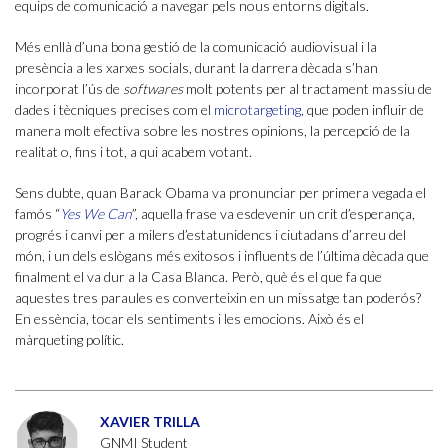
equips de comunicació a navegar pels nous entorns digitals.
Més enllà d’una bona gestió de la comunicació audiovisual i la
presència a les xarxes socials, durant la darrera dècada s’han
incorporat l’ús de
softwares
molt potents per al tractament massiu de
dades i tècniques precises com el
microtargeting
, que poden influir de
manera molt efectiva sobre les nostres opinions, la percepció de la
realitat o, fins i tot, a qui acabem votant.
Sens dubte, quan Barack Obama va pronunciar per primera vegada el
famós “
Yes We Can
”, aquella frase va esdevenir un crit d’esperança,
progrés i canvi per a milers d’estatunidencs i ciutadans d’arreu del
món, i un dels eslògans més exitosos i influents de l’última dècada que
finalment el va dur a la Casa Blanca. Però, què és el que fa que
aquestes tres paraules es converteixin en un missatge tan poderós?
En essència, tocar els sentiments i les emocions. Això és el
màrqueting polític.
XAVIER TRILLA
GNMI Student