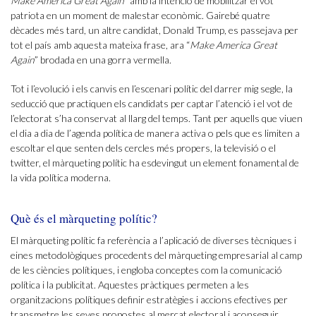
Make America Great Again
” amb la intenció de mobilitzar el vot
patriota en un moment de malestar econòmic. Gairebé quatre
dècades més tard, un altre candidat, Donald Trump, es passejava per
tot el país amb aquesta mateixa frase, ara “
Make America Great
Again
” brodada en una gorra vermella.
Tot i l’evolució i els canvis en l’escenari polític del darrer mig segle, la
seducció que practiquen els candidats per captar l’atenció i el vot de
l’electorat s’ha conservat al llarg del temps. Tant per aquells que viuen
el dia a dia de l’agenda política de manera activa o pels que es limiten a
escoltar el que senten dels cercles més propers, la televisió o el
twitter, el màrqueting polític ha esdevingut un element fonamental de
la vida política moderna.
Què és el màrqueting polític?
El màrqueting polític fa referència a l’aplicació de diverses tècniques i
eines metodològiques procedents del màrqueting empresarial al camp
de les ciències polítiques, i engloba conceptes com la comunicació
política i la publicitat. Aquestes pràctiques permeten a les
organitzacions polítiques definir estratègies i accions efectives per
transmetre les seves propostes al mercat electoral i aconseguir