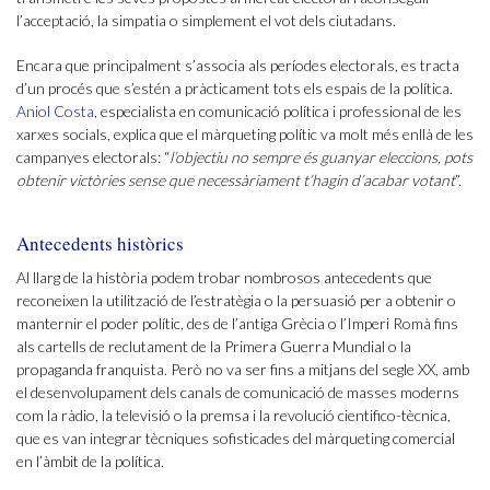
l’acceptació, la simpatia o simplement el vot dels ciutadans.
Encara que principalment s’associa als períodes electorals, es tracta
d’un procés que s’estén a pràcticament tots els espais de la política.
Aniol Costa
, especialista en comunicació política i professional de les
xarxes socials, explica que el màrqueting polític va molt més enllà de les
campanyes electorals: “
l’objectiu no sempre és guanyar eleccions, pots
obtenir victòries sense que necessàriament t’hagin d’acabar votant
”.
Antecedents històrics
Al llarg de la història podem trobar nombrosos antecedents que
reconeixen la utilització de l’estratègia o la persuasió per a obtenir o
manternir el poder polític, des de l’antiga Grècia o l’Imperi Romà fins
als cartells de reclutament de la Primera Guerra Mundial o la
propaganda franquista. Però no va ser fins a mitjans del segle XX, amb
el desenvolupament dels canals de comunicació de masses moderns
com la ràdio, la televisió o la premsa i la revolució cientifico-tècnica,
que es van integrar tècniques sofisticades del màrqueting comercial
en l’àmbit de la política.