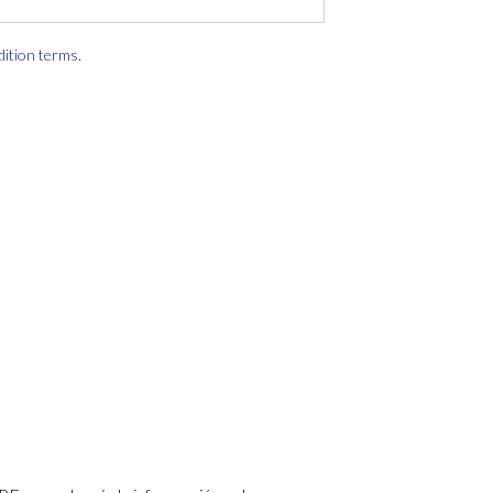
dition terms
.