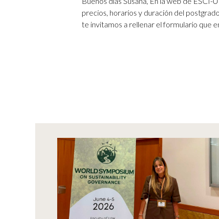
Buenos días Susana, En la web de ESCI-U
precios, horarios y duración del postgrad
te invitamos a rellenar el formulario que e