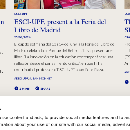
ESCI-UPF
LC
in
ESCI-UPF, present a la Feria del
T
Libro de Madrid
S
25/06/2026
09/
El cap de setmana del 13 i 14 de juny, a la Feria del Libro de
Fr
Madrid celebrada al Parque del Retiro, s’hi va presentar el
at 
at
llibre “La innovación en la educación contemporánea: una
(ES
reflexión desde el pensamiento crítico”, en què hi ha
Ann
contribuït el professor d’ESCI-UPF Joan Pere Plaza.
ty
#R
#ESCI-UPF
#JEAN MONNET
2 MINS
SHARE
s
ise content and ads, to provide social media features and to an
rmation about your use of our site with our social media, advertis