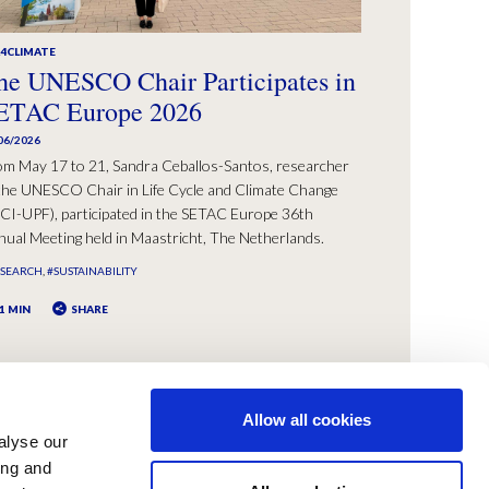
A4CLIMATE
he UNESCO Chair Participates in
ETAC Europe 2026
06/2026
om May 17 to 21, Sandra Ceballos-Santos, researcher
the UNESCO Chair in Life Cycle and Climate Change
CI-UPF), participated in the SETAC Europe 36th
ual Meeting held in Maastricht, The Netherlands.
ESEARCH
#SUSTAINABILITY
1 MIN
SHARE
Allow all cookies
alyse our
ing and