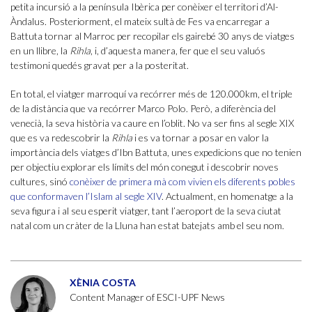
petita incursió a la península Ibèrica per conèixer el territori d’Al-
Àndalus. Posteriorment, el mateix sultà de Fes va encarregar a
Battuta tornar al Marroc per recopilar els gairebé 30 anys de viatges
en un llibre, la
Rihla
, i, d’aquesta manera, fer que el seu valuós
testimoni quedés gravat per a la posteritat.
En total, el viatger marroquí va recórrer més de 120.000km, el triple
de la distància que va recórrer Marco Polo. Però, a diferència del
venecià, la seva història va caure en l’oblit. No va ser fins al segle XIX
que es va redescobrir la
Rihla
i es va tornar a posar en valor la
importància dels viatges d’Ibn Battuta, unes expedicions que no tenien
per objectiu explorar els límits del món conegut i descobrir noves
cultures, sinó
conèixer de primera mà com vivien els diferents pobles
que conformaven l’Islam al segle XIV
. Actualment, en homenatge a la
seva figura i al seu esperit viatger, tant l’aeroport de la seva ciutat
natal com un cràter de la Lluna han estat batejats amb el seu nom.
XÈNIA COSTA
Content Manager of ESCI-UPF News