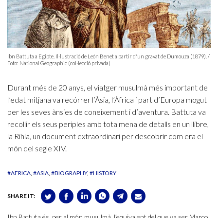
Ibn Battuta a Egipte. Il·lustració de León Benet a partir d'un gravat de Dumouza (1879). /
Foto: National Geographic (col·lecció privada)
Durant més de 20 anys, el viatger musulmà més important de
l’edat mitjana va recórrer l’Àsia, l’Àfrica i part d’Europa mogut
per les seves ànsies de coneixement i d’aventura. Battuta va
recollir els seus periples amb tota mena de detalls en un llibre,
la Rihla, un document extraordinari per descobrir com era el
món del segle XIV.
#AFRICA
#ASIA
#BIOGRAPHY
#HISTORY
SHARE IT:
Ibn Battuta és, per al món musulmà, l’equivalent del que va ser Marco