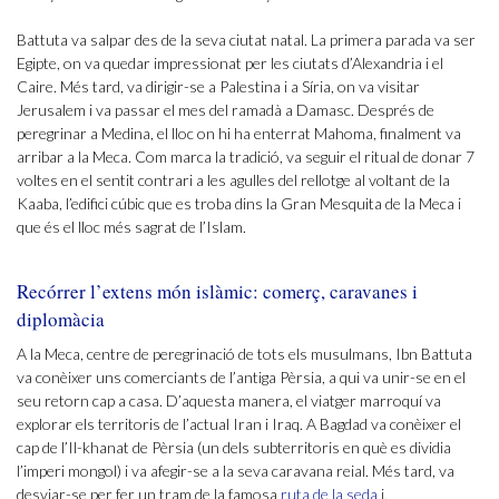
Battuta va salpar des de la seva ciutat natal. La primera parada va ser
Egipte, on va quedar impressionat per les ciutats d’Alexandria i el
Caire. Més tard, va dirigir-se a Palestina i a Síria, on va visitar
Jerusalem i va passar el mes del ramadà a Damasc. Després de
peregrinar a Medina, el lloc on hi ha enterrat Mahoma, finalment va
arribar a la Meca. Com marca la tradició, va seguir el ritual de donar 7
voltes en el sentit contrari a les agulles del rellotge al voltant de la
Kaaba, l’edifici cúbic que es troba dins la Gran Mesquita de la Meca i
que és el lloc més sagrat de l’Islam.
Recórrer l’extens món islàmic: comerç, caravanes i
diplomàcia
A la Meca, centre de peregrinació de tots els musulmans, Ibn Battuta
va conèixer uns comerciants de l’antiga Pèrsia, a qui va unir-se en el
seu retorn cap a casa. D’aquesta manera, el viatger marroquí va
explorar els territoris de l’actual Iran i Iraq. A Bagdad va conèixer el
cap de l’Il-khanat de Pèrsia (un dels subterritoris en què es dividia
l’imperi mongol) i va afegir-se a la seva caravana reial. Més tard, va
desviar-se per fer un tram de la famosa
ruta de la seda
i,