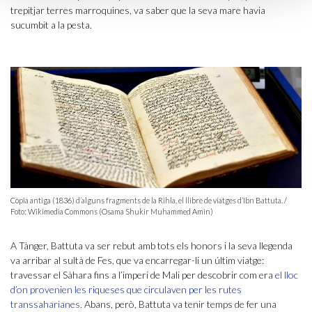
trepitjar terres marroquines, va saber que la seva mare havia
sucumbit a la pesta.
Còpia antiga (1836) d’alguns fragments de la Rihla, el llibre de viatges d’Ibn Battuta. /
Foto: Wikimedia Commons (Osama Shukir Muhammed Amin)
A Tànger, Battuta va ser rebut amb tots els honors i la seva llegenda
va arribar al sultà de Fes, que va encarregar-li un últim viatge:
travessar el Sàhara fins a l’imperi de Mali per descobrir com era
el lloc
d’on provenien les riqueses que circulaven per les rutes
transsaharianes
. Abans, però, Battuta va tenir temps de fer una