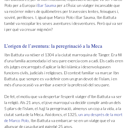
Polo per a Europa i
Bar Sauma
per a l’Àsia: un viatger incansable que
va recórrer milers de quilòmetres per travessies lentes, feixugues i,
sovint, perilloses. I, igual que Marco Polo i Bar Sauma, Ibn Battuta
també va recopilar les seves aventures i desventures. Però qui va ser
i per què va creuar mig món?
L’origen de l’aventura: la peregrinació a la Meca
Ibn Battuta va néixer el 1304 a la ciutat marroquina de Tànger. Era fill
d’una família acomodada i el seu pare exercia com a cadi. Els cadis eren
els jutges encarregats d’aplicar la llei islàmica i desenvolupaven
funcions civils, judicials i religioses. El context familiar va marcar Ibn
Battuta, que sempre es va definir com un gran devot de l’islam, i en
més d’una ocasió va arribar a exercir la professió del seu pare.
De fet, el motiu que va despertar l’esperit viatger d’Ibn Battuta va ser
la religió. Als 21 anys, el jove marroquí va decidir complir amb un dels
5 pilars de l’islam, el
hajj
: la peregrinació, almenys un cop a la vida, a la
ciutat santa de la Meca. Així doncs, el 1325,
un any després de la mort
de Marco Polo
, Ibn Battuta va embarcar-se en un viatge que el va
allunyar de casa durant gairebé 25 anys.