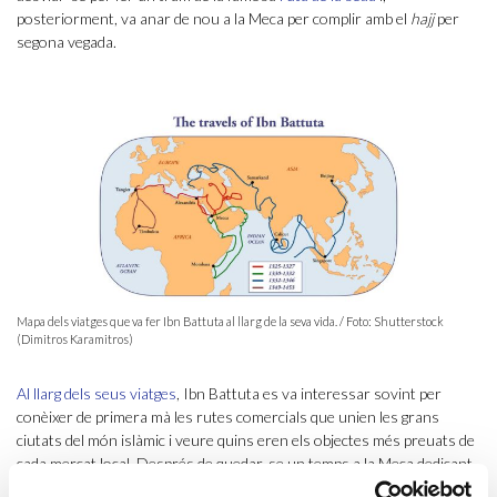
posteriorment, va anar de nou a la Meca per complir amb el
hajj
per
segona vegada.
Mapa dels viatges que va fer Ibn Battuta al llarg de la seva vida. / Foto: Shutterstock
(Dimitros Karamitros)
Al llarg dels seus viatges
, Ibn Battuta es va interessar sovint per
conèixer de primera mà les rutes comercials que unien les grans
ciutats del món islàmic i veure quins eren els objectes més preuats de
cada mercat local. Després de quedar-se un temps a la Meca dedicant-
se a l’estudi de l’Alcorà, va emprendre un nou viatge. Aquesta vegada,