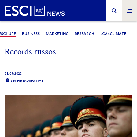
ESCI-UPF
BUSINESS
MARKETING
RESEARCH
LCA4CLIMATE
Records russos
21/09/2022
1 MIN READING TIME