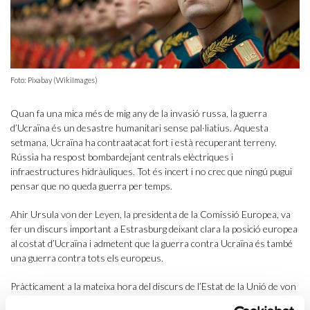
Foto: Pixabay (WikiImages)
Quan fa una mica més de mig any de la invasió russa, la guerra
d’Ucraïna és un desastre humanitari sense pal·liatius. Aquesta
setmana, Ucraïna ha contraatacat fort i està recuperant terreny.
Rússia ha respost bombardejant centrals elèctriques i
infraestructures hidràuliques. Tot és incert i no crec que ningú pugui
pensar que no queda guerra per temps.
Ahir Ursula von der Leyen, la presidenta de la Comissió Europea, va
fer un discurs important a Estrasburg deixant clara la posició europea
al costat d’Ucraïna i admetent que la guerra contra Ucraïna és també
una guerra contra tots els europeus.
Pràcticament a la mateixa hora del discurs de l’Estat de la Unió de von
der Leyen, Vladímir Putin i el president xinès Xi Jinping exhibien