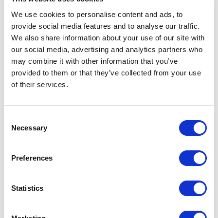
Vida y Cambio Climático de ESCI-UPF
, la
Universitat de Girona
(UdG)
y la
Universidad de las Palmas de Gran Canaria (ULPGC)
,
We use cookies to personalise content and ads, to
donde tiene lugar el proyecto en las instalaciones del parque científico
provide social media features and to analyse our traffic.
tecnológico de Tafira Baja.
We also share information about your use of our site with
our social media, advertising and analytics partners who
Cada uno de los socios participantes se encarga de un subproyecto
may combine it with other information that you’ve
específico:
provided to them or that they’ve collected from your use
En el
Subproyecto 1
, liderado
of their services.
por la
ULPGC
, se analizan y caracterizan los plásticos no
clasificados y mezclados; se desarrolla un innovador equipo
Consent
conceptual para extraer fibra del raquis, se extrae la fibra y se
Necessary
Selection
ensayan diferentes formulaciones obtenidas desde el Subproyecto
2 mediante moldeo por compresión.
Preferences
La
UdG
se ocupa del
Subproyecto 2
, en el que se producen y
caracterizan diferentes formulaciones formadas por el residuo
plástico suministrado por el Subproyecto 1 y fibra tratada para ser
Statistics
procesada mediante inyección, moldeo por compresión,
termoconformado y fabricación aditiva.