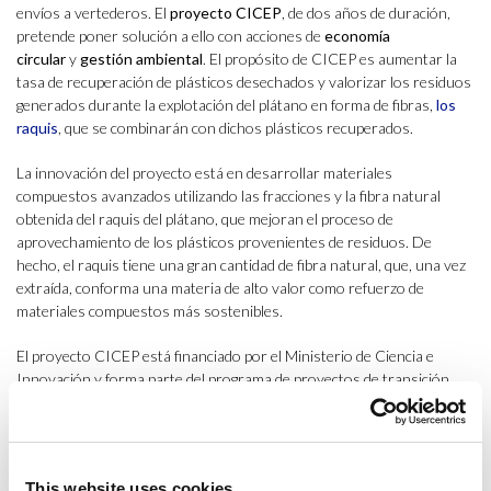
envíos a vertederos. El
proyecto CICEP
, de dos años de duración,
pretende poner solución a ello con acciones de
economía
circular
y
gestión ambiental
. El propósito de CICEP es aumentar la
tasa de recuperación de plásticos desechados y valorizar los residuos
generados durante la explotación del plátano en forma de fibras,
los
raquis
, que se combinarán con dichos plásticos recuperados.
La innovación del proyecto está en desarrollar materiales
compuestos avanzados utilizando las fracciones y la fibra natural
obtenida del raquis del plátano, que mejoran el proceso de
aprovechamiento de los plásticos provenientes de residuos. De
hecho, el raquis tiene una gran cantidad de fibra natural, que, una vez
extraída, conforma una materia de alto valor como refuerzo de
materiales compuestos más sostenibles.
El proyecto CICEP está financiado por el Ministerio de Ciencia e
Innovación y forma parte del programa de proyectos de transición
ecológica y digital, que a su vez se encuentra dentro del plan de
recuperación, transformación y resiliencia.
Los promotores del proyecto son: la
Cátedra UNESCO de Ciclo de
This website uses cookies