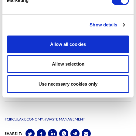
Marketing
La
Cátedra UNESCO
se ocupa del
Subproyecto 3
, que evalúa el
impacto medioambiental de los materiales compuestos con fibras
naturales.
Show details
Allow all cookies
Allow selection
ANTONELLA DI MASA
Use necessary cookies only
Communication Technician at LCA4Climate
#CIRCULAR ECONOMY
#WASTE MANAGEMENT
SHARE IT: