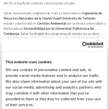
(ACV), la huella de carbono y la economía circular.
Sahar Azarkamand, originaria de Irán, es licenciada en
Ingeniería de
Recursos Naturales de la Islamic Azad University de Teherán
,
máster y doctorada en
Gestión Ambiental
por la misma universidad y
doctorada en
Sostenibilidad por la Universitat Politècnica de
Catalunya
. Sahar ha dirigido dos programas de máster en su alma
mater, trabajado como investigadora en evaluación del ciclo de vida en
el centro tecnológico BETA y ha contribuido a proyectos europeos
relevantes, incluyendo Circular Biocarbon y Fertimanure. También es
autora de numerosos artículos de revistas científicas internacionales
y dos libros sobre gestión sostenible de las cadenas de suministro y
This website uses cookies
gestión ambiental de las ciudades.
We use cookies to personalise content and ads, to
Como responsable de la beca ARECO, Sahar estará al frente de
provide social media features and to analyse our traffic.
varios proyectos que analizan la circularidad de los envases en la
We also share information about your use of our site with
distribución agroalimentaria, evalúan el desperdicio alimentario
our social media, advertising and analytics partners who
durante el transporte y la conservación en el punto de venta, y
may combine it with other information that you’ve
estudian las ventajas del uso de material reciclado en la fabricación de
provided to them or that they’ve collected from your use
nuevos envases, entre otras áreas de interés.
of their services.