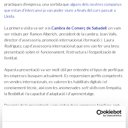
pràctiques d’empresa, una sortida que
alguns dels nostres companys
que estan d’intercanvi ja van poder viure a finals del curs passat a
Lleida
.
La primera visita va ser a la
Cambra de Comerç de Sabadell
, on vam
ser rebuts per Ramon Alberich, president de la cambra; Joan Valls,
director d’assessoria, promoció internacional i formació; i Laura
Rodríguez, cap d’assessoria internacional; que ens van fer una breu
presentació sobre el funcionament, l’estructura i l’organització de
l’entitat.
Aquesta presentació va ser molt útil per entendre el tipus de perfil que
les empreses busquen actualment. Es requereixen perfils competents
en vendes internacionals, es valoren les habilitats digitals i el
coneixement tècnic, així com les anomenades
soft skills
com l’empatia,
la flexibilitat i la capacitat d’adaptació i d’aprenentatge.
Després de la presentació, vam visitar dues empreses familiars amb
una gran presència internacional:
Coatresa
i
Gabarró
. Allà vam
observar de primera mà els sistemes logístics que utilitzen i el dia a
dia de les dues corporacions.