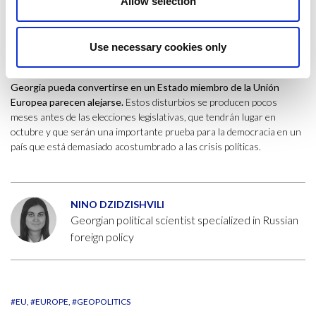
Allow selection
reconocimiento formal de la independencia de las dos repúblicas
separatistas de Georgia por parte de Rusia: Abjasia y Osetia del Sur.
Use necessary cookies only
En suma, las manifestaciones en Georgia están previstas que
continúen hasta mediados de este mes.
Las esperanzas de que
Georgia pueda convertirse en un Estado miembro de la Unión
Europea parecen alejarse.
Estos disturbios se producen pocos
meses antes de las elecciones legislativas, que tendrán lugar en
octubre y que serán una importante prueba para la democracia en un
país que está demasiado acostumbrado a las crisis políticas.
NINO DZIDZISHVILI
Georgian political scientist specialized in Russian
foreign policy
#EU
#EUROPE
#GEOPOLITICS