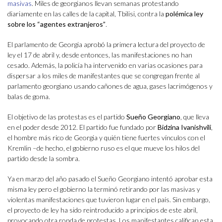
masivas
. Miles de georgianos llevan semanas protestando
diariamente en las calles de la capital, Tbilisi, contra la
polémica ley
sobre los “agentes extranjeros”
.
El parlamento de Georgia aprobó la primera lectura del proyecto de
ley el 17 de abril y, desde entonces, las manifestaciones no han
cesado. Además, la policía ha intervenido en varias ocasiones para
dispersar a los miles de manifestantes que se congregan frente al
parlamento georgiano usando cañones de agua, gases lacrimógenos y
balas de goma.
El objetivo de las protestas es el partido
Sueño Georgiano
, que lleva
en el poder desde 2012. El partido fue fundado por
Bidzina Ivanishvili
,
el hombre más rico de Georgia y quién tiene fuertes vínculos con el
Kremlin –de hecho, el gobierno ruso es el que mueve los hilos del
partido desde la sombra.
Ya en marzo del año pasado el Sueño Georgiano intentó aprobar esta
misma ley pero el gobierno la terminó retirando por las masivas y
violentas manifestaciones que tuvieron lugar en el país. Sin embargo,
el proyecto de ley ha sido reintroducido a principios de este abril,
provocando otra ronda de protestas. Los manifestantes califican esta