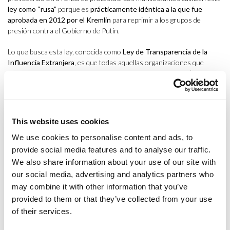
ley como “rusa”
porque es
prácticamente idéntica a la que fue
aprobada en 2012 por el Kremlin
para reprimir a los grupos de
presión contra el Gobierno de Putin.
Lo que busca esta ley, conocida como
Ley de Transparencia de la
Influencia Extranjera
, es que todas aquellas organizaciones que
reciban más del 20% de su financiación desde fuera del país (incluidos
los medios de comunicación) se registren como “agentes de influencia
extranjera”. Según el partido gobernante, esto es necesario para
frenar las injerencias extranjeras, que dañan la escena política
georgiana, y para evitar que actores extranjeros no identificados
This website uses cookies
desestabilicen al país.
We use cookies to personalise content and ads, to
La norma ya ha sido aprobada en la primera y segunda lectura. A
provide social media features and to analyse our traffic.
mediados de mayo tendrá lugar la tercera y definitiva votación en el
We also share information about your use of our site with
Parlamento. En el caso de que al final esta ley sea aprobada, será
our social media, advertising and analytics partners who
enviada a la presidenta de la Cámara, Salome Zurabishvili, quien ha
may combine it with other information that you’ve
prometido
vetarla
. Sin embargo, el Sueño Georgiano tiene mayoría y
provided to them or that they’ve collected from your use
puede anular el veto presidencial y convertir la ley en una realidad.
of their services.
Por un lado, la oposición considera que
esta ley aleja al país de la