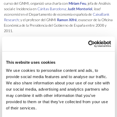
curso del GNMI, organizó una charla con
Míriam Feu
, jefa de Análisis
social e Incidencia en
Cáritas Barcelona
;
Judit Montoriol
,
lead
economist
en el Departamento de economía española de
CaixaBank
Research
; y el profesor del GNMI
Ramon Xifré
, exasesor de la Oficina
Económica de la Presidencia del Gobierno de España entre 2008 y
2011.
Después de
hablar sobre el contexto geopolítico y los vectores
globales en la primera sesión
, en esta ocasión se trataron temas más
transversales en los que la macroeconomía tiene una incidencia
importante. Cómo en la sesión anterior, en la primera parte de la
This website uses cookies
charla, los ponentes explicaron dónde trabajan y de qué manera la
macroeconomía afecta en su día a día.
We use cookies to personalise content and ads, to
provide social media features and to analyse our traffic.
Así, Míriam Feu explicó cómo se traduce la macroeconomía en una
We also share information about your use of our site with
entidad del tercer sector, cuáles son los datos que tienen más en
our social media, advertising and analytics partners who
cuenta y de qué modo tratan de sensibilizar a la sociedad y a los
may combine it with other information that you’ve
legisladores sobre las problemáticas relacionadas con la exclusión
social y la pobreza.
provided to them or that they’ve collected from your use
of their services.
Por otro lado, Judit Montoriol, compartió que desde el departamento