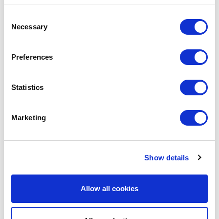
de estudios de CaixaBank se dedican a crear y divulgar conocimientos
en relación a los datos macroeconómicos que permitan comprender el
Consent
contexto económico global y local tanto dentro como fuera de la
Necessary
Selection
entidad financiera.
Por último, Ramon Xifré explicó la razón de ser de la oficina económica
Preferences
del gobierno y las tareas que normalmente se realizan, y aprovechó
para compartir su experiencia en un momento económico tan
convulso como fue la crisis financiera de 2008.
Statistics
Posteriormente, la charla giró en torno a tres grandes temas que se
ven atravesados por la macroeconomía: el modelo de crecimiento y el
Marketing
impulso de la productividad, la cuestión del acceso y el mercado de la
vivienda y las políticas necesarias para combatir la desigualdad y
exclusión social.
Show details
#ECONOMICS
#GNMI
#RSC
Allow all cookies
SHARE IT: