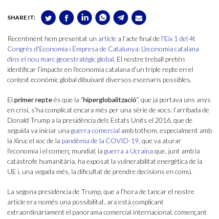
SHARE IT:
Recentment hem presentat un
article
a l’acte final de
l’Eix 1 del 4t
Congrés d’Economia i Empresa de Catalunya: L’economia catalana
dins el nou marc geoestratègic global
. El nostre treball pretén
identificar l’impacte en l’economia catalana d’un triple repte en el
context econòmic global dibuixant diversos escenaris possibles.
El
primer repte
és que la “
hiperglobalització
”, que ja portava uns anys
en crisi, s’ha complicat encara més per una sèrie de xocs: l’arribada de
Donald Trump a la presidència dels Estats Units el 2016, que de
seguida va iniciar una
guerra comercial
amb tothom, especialment amb
la Xina; el xoc de la
pandèmia de la COVID-19
, que va aturar
l’economia i el comerç mundial; la
guerra a Ucraïna
que, junt amb la
catàstrofe humanitària, ha exposat la vulnerabilitat energètica de la
UE i, una vegada més, la dificultat de prendre decisions en comú.
La segona presidència de Trump, que a l’hora de tancar el nostre
article era només una possibilitat, ara està complicant
extraordinàriament el panorama comercial internacional, començant