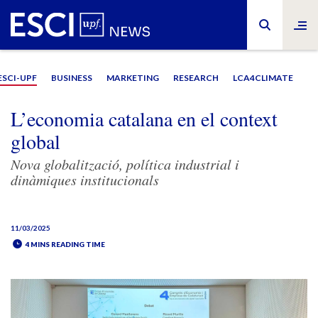
ESCI-UPF
BUSINESS
MARKETING
RESEARCH
LCA4CLIMATE
L’economia catalana en el context
global
Nova globalització, política industrial i
dinàmiques institucionals
11/03/2025
4 MINS READING TIME