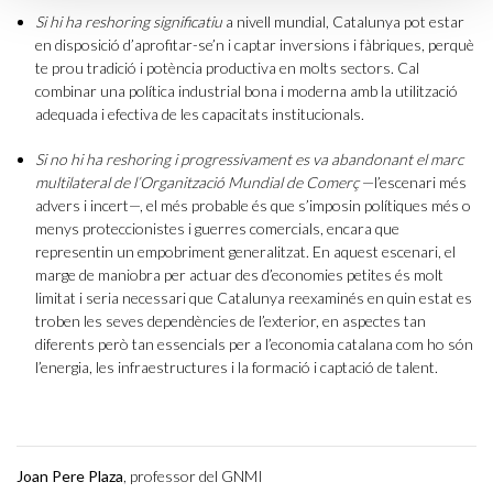
Si hi ha reshoring significatiu
a nivell mundial, Catalunya pot estar
en disposició d’aprofitar-se’n i captar inversions i fàbriques, perquè
te prou tradició i potència productiva en molts sectors. Cal
combinar una política industrial bona i moderna amb la utilització
adequada i efectiva de les capacitats institucionals.
Si no hi ha reshoring i progressivament es va abandonant el marc
multilateral de l’Organització Mundial de Comerç
—l’escenari més
advers i incert—, el més probable és que s’imposin polítiques més o
menys proteccionistes i guerres comercials, encara que
representin un empobriment generalitzat. En aquest escenari, el
marge de maniobra per actuar des d’economies petites és molt
limitat i seria necessari que Catalunya reexaminés en quin estat es
troben les seves dependències de l’exterior, en aspectes tan
diferents però tan essencials per a l’economia catalana com ho són
l’energia, les infraestructures i la formació i captació de talent.
Joan Pere Plaza
, professor del GNMI