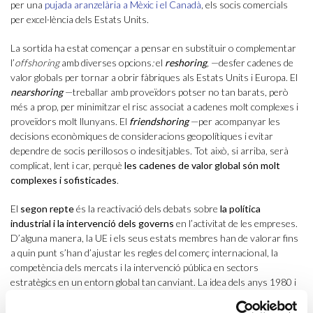
per una
pujada aranzelària a Mèxic i el Canadà
, els socis comercials
per excel·lència dels Estats Units.
La sortida ha estat començar a pensar en substituir o complementar
l’
offshoring
amb diverses opcions
:
el
reshoring
,
—desfer cadenes de
valor globals per tornar a obrir fàbriques als Estats Units i Europa. El
nearshoring
—treballar amb proveïdors potser no tan barats, però
més a prop, per minimitzar el risc associat a cadenes molt complexes i
proveïdors molt llunyans. El
friendshoring
—per acompanyar les
decisions econòmiques de consideracions geopolítiques i evitar
dependre de socis perillosos o indesitjables. Tot això, si arriba, serà
complicat, lent i car, perquè
les cadenes de valor global són molt
complexes i sofisticades
.
El
segon repte
és la reactivació dels debats sobre
la política
industrial i la intervenció dels governs
en l’activitat de les empreses.
D’alguna manera, la UE i els seus estats membres han de valorar fins
a quin punt s’han d’ajustar les regles del comerç internacional, la
competència dels mercats i la intervenció pública en sectors
estratègics en un entorn global tan canviant. La idea dels anys 1980 i
1990, que la indústria no importava o no importava gaire, es veu ara
clarament superada pels fets.