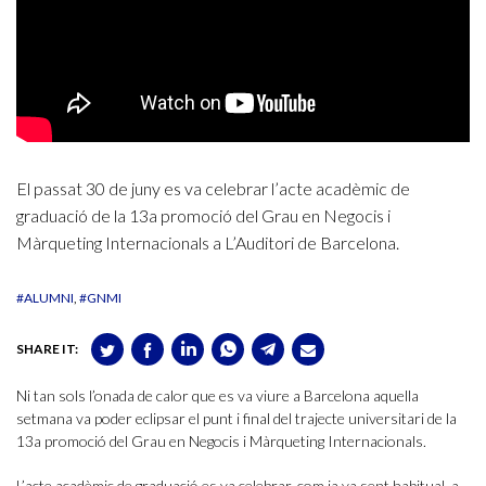
El passat 30 de juny es va celebrar l’acte acadèmic de
graduació de la 13a promoció del Grau en Negocis i
Màrqueting Internacionals a L’Auditori de Barcelona.
#ALUMNI
#GNMI
SHARE IT:
Ni tan sols l’onada de calor que es va viure a Barcelona aquella
setmana va poder eclipsar el punt i final del trajecte universitari de la
13a promoció del Grau en Negocis i Màrqueting Internacionals.
L’acte acadèmic de graduació es va celebrar, com ja va sent habitual, a