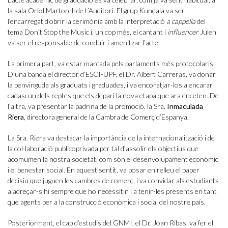
la sala Oriol Martorell de L’Auditori. El grup Kundala va ser
l’encarregat d’obrir la cerimònia amb la interpretació
a cappella
del
tema Don’t Stop the Music i, un cop més, el cantant i
influencer
Julen
va ser el responsable de conduir i amenitzar l’acte.
La primera part, va estar marcada pels parlaments més protocolaris.
D’una banda el director d’ESCI-UPF, el Dr. Albert Carreras, va donar
la benvinguda als graduats i graduades, i va encoratjar-los a encarar
cadascun dels reptes que els depari la nova etapa que ara enceten. De
l’altra, va presentar la padrina de la promoció, la Sra.
Inmaculada
Riera
, directora general de la Cambra de Comerç d’Espanya.
La Sra. Riera va destacar la importància de la internacionalització i de
la col·laboració publicoprivada per tal d’assolir els objectius que
acomumen la nostra societat, com són el desenvolupament econòmic
i el benestar social. En aquest sentit, va posar en relleu el paper
decisiu que juguen les cambres de comerç, i va convidar als estudiants
a adreçar-s’hi sempre que ho necessitin i a tenir-les presents en tant
que agents per a la construcció econòmica i social del nostre país.
Posteriorment, el cap d’estudis del GNMI, el Dr. Joan Ribas, va fer el