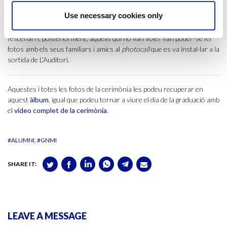
universitari
Gaudeamus igitur
per part del grup Kundala i de la cançó
Use necessary cookies only
Elefants
, d’Oques Grasses, que van cantar juntament amb el Julen.
Finalment, els alumnes es van fer la tradicional foto de grup dalt de
l’escenari i, posteriorment, aquells qui ho van voler van poder-se fer
fotos amb els seus familiars i amics al
photocall
que es va instal·lar a la
sortida de L’Auditori.
Aquestes i totes les fotos de la cerimònia les podeu recuperar en
aquest
àlbum
, igual que podeu tornar a viure el dia de la graduació amb
el
vídeo complet de la cerimònia
.
#ALUMNI
#GNMI
SHARE IT:
LEAVE A MESSAGE