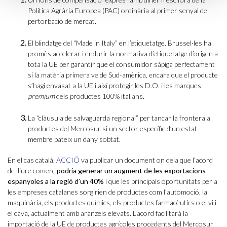
Política Agrària Europea (PAC) ordinària al primer senyal de
pertorbació de mercat.
El blindatge del “Made in Italy” en l’etiquetatge. Brussel·les ha
promès accelerar i endurir la normativa d’etiquetatge d’origen a
tota la UE per garantir que el consumidor sàpiga perfectament
si la matèria primera ve de Sud-amèrica, encara que el producte
s’hagi envasat a la UE i així protegir les D.O. i les marques
premium
dels productes 100% italians.
La “clàusula de salvaguarda regional” per tancar la frontera a
productes del Mercosur si un sector específic d’un estat
membre pateix un dany sobtat.
En el cas català,
ACCIÓ
va publicar un document on deia que l’acord
de lliure comerç
podria generar un augment de les exportacions
espanyoles a la regió d’un 40%
i que les principals oportunitats per a
les empreses catalanes sorgirien de productes com l’automoció, la
maquinària, els productes químics, els productes farmacèutics o el vi i
el cava, actualment amb aranzels elevats. L’acord facilitarà la
importació de la UE de productes agrícoles procedents del Mercosur