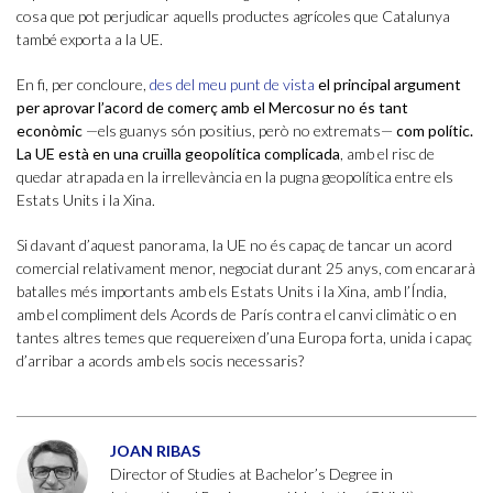
cosa que pot perjudicar aquells productes agrícoles que Catalunya
també exporta a la UE.
En fi, per concloure,
des del meu punt de vista
el principal argument
per aprovar l’acord de comerç amb el Mercosur no és tant
econòmic
—els guanys són positius, però no extremats—
com polític.
La UE està en una cruïlla geopolítica complicada
, amb el risc de
quedar atrapada en la irrellevància en la pugna geopolítica entre els
Estats Units i la Xina.
Si davant d’aquest panorama, la UE no és capaç de tancar un acord
comercial relativament menor, negociat durant 25 anys, com encararà
batalles més importants amb els Estats Units i la Xina, amb l’Índia,
amb el compliment dels Acords de París contra el canvi climàtic o en
tantes altres temes que requereixen d’una Europa forta, unida i capaç
d’arribar a acords amb els socis necessaris?
JOAN RIBAS
Director of Studies at Bachelor’s Degree in