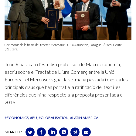
Cerimònia de la firma del tractat Mercosur - UE a Asunción, Paraguai. / Foto: Heute
(Reuters)
Joan Ribas, cap d'estudis i professor de Macroeconomia,
escriu sobre el Tractat de Lliure Comerç entre la Unió
Europea i el Mercosur signat la setmana passada i explica les
principals claus que han portat a la ratificació del text i les
diferències que hi ha respecte a la proposta presentada el
2019.
#ECONOMICS
#EU
#GLOBALISATION
#LATIN AMERICA
SHARE IT: