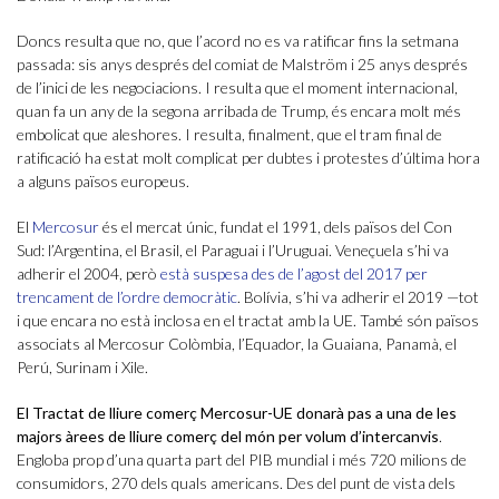
Doncs resulta que no, que l’acord no es va ratificar fins la setmana
passada: sis anys després del comiat de Malström i 25 anys després
de l’inici de les negociacions. I resulta que el moment internacional,
quan fa un any de la segona arribada de Trump, és encara molt més
embolicat que aleshores. I resulta, finalment, que el tram final de
ratificació ha estat molt complicat per dubtes i protestes d’última hora
a alguns països europeus.
El
Mercosur
és el mercat únic, fundat el 1991, dels països del Con
Sud: l’Argentina, el Brasil, el Paraguai i l’Uruguai. Veneçuela s’hi va
adherir el 2004, però
està suspesa des de l’agost del 2017 per
trencament de l’ordre democràtic
. Bolívia, s’hi va adherir el 2019 —tot
i que encara no està inclosa en el tractat amb la UE. També són països
associats al Mercosur Colòmbia, l’Equador, la Guaiana, Panamà, el
Perú, Surinam i Xile.
El Tractat de lliure comerç Mercosur-UE donarà pas a una de les
majors àrees de lliure comerç del món per volum d’intercanvis
.
Engloba prop d’una quarta part del PIB mundial i més 720 milions de
consumidors, 270 dels quals americans. Des del punt de vista dels