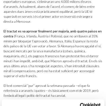
exportadors europeus, s’eliminaran uns 4.000 milions d’euros
d’aranzels. Actualment, abans de l’acord, el comerç de béns entre
aquestes dues àrees està pràcticament equilibrat, però la UE té
superàvit en serveis i és el primer actor en inversió estrangera
directa a Mercosur.
El tractat es va aprovar finalment per majoria, amb quatre països en
contra
(França, Irlanda, Àustria i Polònia), que no arribaven al 35%
mínim per bloquejar l’aprovació. Alemanya, Itàlia, Espanya i la resta
dels països de la UE van votar a favor. Si Alemanya ha encapçalat el sí,
buscant mercats per la seva manufactura (cotxes, química,
maquinària, etc.), els pagesos francesos han protestat fins el darrer
minut i han impedit, amb èxit, que Macron aprovés el tractat. En els sis
anys últims anys s’ha renegociat aspectes, s’han introduït clàusules
mirall i compensacions, però no ha estat suficient per aconseguir
superar el veto francès.
El text comercial “pur” aprovat la setmana passada —el que fa
referència a aranzels i quotes— és bàsicament com el de 2019, però
l’embolcall legal i polític del tractat ha canviat.
Primer,
l’arquitectura legal s’ha dividit
, de manera que si el 2019 es