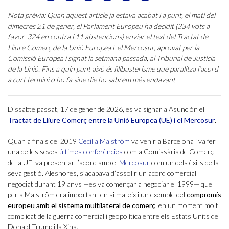
Nota prèvia: Quan aquest article ja estava acabat i a punt, el matí del
dimecres 21 de gener, el Parlament Europeu ha decidit (334 vots a
favor, 324 en contra i 11 abstencions) enviar el text del Tractat de
Lliure Comerç de la Unió Europea i el Mercosur, aprovat per la
Comissió Europea i signat la setmana passada, al Tribunal de Justícia
de la Unió. Fins a quin punt això és filibusterisme que paralitza l’acord
a curt termini o ho fa sine die ho sabrem més endavant.
Dissabte passat, 17 de gener de 2026, es va signar a Asunción el
Tractat de Lliure Comerç entre la Unió Europea (UE) i el Mercosur
.
Quan a finals del 2019
Cecilia Malström
va venir a Barcelona i va fer
una de les seves
últimes conferències
com a Comissària de Comerç
de la UE, va presentar l’acord amb el
Mercosur
com un dels èxits de la
seva gestió. Aleshores, s’acabava d’assolir un acord comercial
negociat durant 19 anys —es va començar a negociar el 1999— que
per a Malström era important en si mateix i un exemple del
compromís
europeu amb el sistema multilateral de comerç
, en un moment molt
complicat de la guerra comercial i geopolítica entre els Estats Units de
Donald Trump i la Xina.