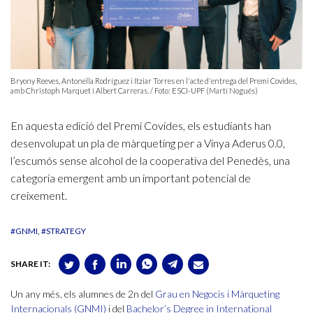
Bryony Reeves, Antonella Rodríguez i Itziar Torres en l'acte d'entrega del Premi Covides,
amb Christoph Marquet i Albert Carreras. / Foto: ESCI-UPF (Martí Nogués)
En aquesta edició del Premi Covides, els estudiants han
desenvolupat un pla de màrqueting per a Vinya Aderus 0.0,
l’escumós sense alcohol de la cooperativa del Penedès, una
categoria emergent amb un important potencial de
creixement.
#GNMI
#STRATEGY
SHARE IT:
Un any més, els alumnes de 2n del
Grau en Negocis i Màrqueting
Internacionals (GNMI)
i del
Bachelor’s Degree in International