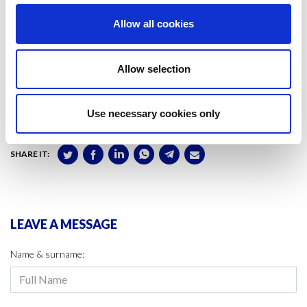
competències essencials per al seu futur professional.
Allow all cookies
Un any més, el Premi Covides demostra que la col·laboració entre
universitat i empresa és una eina clau per formar professionals
preparats per afrontar els reptes del mercat amb rigor, creativitat i
Allow selection
visió estratègica.
Use necessary cookies only
#GNMI
#STRATEGY
SHARE IT:
LEAVE A MESSAGE
Name & surname: