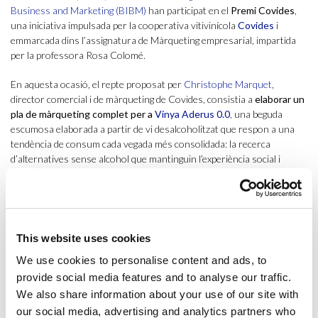
Business and Marketing (BIBM)
han participat en el
Premi Covides
,
una iniciativa impulsada per la cooperativa vitivinícola
Covides
i
emmarcada dins l’assignatura de Màrqueting empresarial, impartida
per la professora Rosa Colomé.
En aquesta ocasió, el repte proposat per
Christophe Marquet
,
director comercial i de màrqueting de Covides, consistia a
elaborar un
pla de màrqueting complet per a
Vinya Aderus 0.0
, una beguda
escumosa elaborada a partir de vi desalcoholitzat que respon a una
tendència de consum cada vegada més consolidada: la recerca
d’alternatives sense alcohol que mantinguin l’experiència social i
gastronòmica associada al vi.
L’objectiu del projecte era analitzar l’entorn i el mercat, identificar
oportunitats de negoci, definir l’estratègia de segmentació i
posicionament i desenvolupar una proposta de valor diferenciada,
This website uses cookies
aprofundint especialment en una de les variables del màrqueting mix.
We use cookies to personalise content and ads, to
El repte ha permès als estudiants treballar amb una problemàtica real
provide social media features and to analyse our traffic.
d’empresa i acostar-se als reptes actuals del sector vitivinícola. Entre
We also share information about your use of our site with
aquests, destaca l’aparició de noves categories de producte vinculades
our social media, advertising and analytics partners who