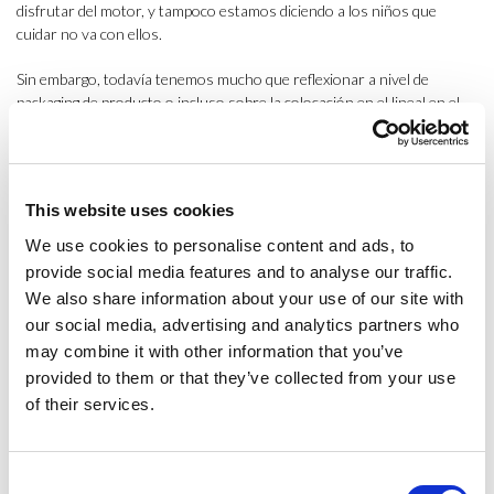
disfrutar del motor, y tampoco estamos diciendo a los niños que
cuidar no va con ellos.
Sin embargo, todavía tenemos mucho que reflexionar a nivel de
packaging de producto o incluso sobre la colocación en el lineal en el
punto de venta. Si nos fijamos en estas otras imágenes a
continuación, vemos que claramente clasificamos los juguetes en “de
niño” y “de niña” mediante el código de colores rosa-azul. ¿Es
responsable hacer este tipo de clasificaciones? ¿Hasta qué punto
This website uses cookies
estamos limitando el universo simbólico de los niños? El juego es la
herramienta más importante para el aprendizaje y debemos permitir
We use cookies to personalise content and ads, to
que jueguen a todo para poder tener un aprendizaje pleno.
provide social media features and to analyse our traffic.
We also share information about your use of our site with
our social media, advertising and analytics partners who
may combine it with other information that you’ve
provided to them or that they’ve collected from your use
of their services.
Consent