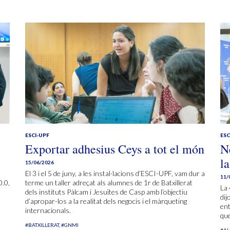
ESCI-UPF
ESC
Exportar adhesius Ceys a tot el món
N
la
15/06/2026
El 3 i el 5 de juny, a les instal·lacions d’ESCI-UPF, vam dur a
11/
0.0,
terme un taller adreçat als alumnes de 1r de Batxillerat
La 
dels instituts Pàlcam i Jesuïtes de Casp amb l’objectiu
dij
d’apropar-los a la realitat dels negocis i el màrqueting
ent
internacionals.
que
#BATXILLERAT
#GNMI