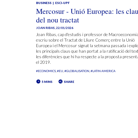
BUSINESS
ESCI-UPF
Mercosur - Unió Europea: les cla
del nou tractat
JOAN RIBAS
,
22/01/2026
Joan Ribas, cap d'estudis i professor de Macroeconomia
escriu sobre el Tractat de Lliure Comerç entre la Unió
Europea i el Mercosur signat la setmana passada i expli
les principals claus que han portat a la ratificació del text
les diferències que hi ha respecte a la proposta presen
el 2019.
#ECONOMICS
#EU
#GLOBALISATION
#LATIN AMERICA
5 MINS
SHARE