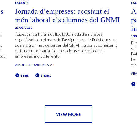
ESCI-UPF
ESC
us
Jornada d’empreses: acostant el
A
món laboral als alumnes del GNMI
pa
i
21/01/2026
,
Aquest matí ha tingut lloc la Jornada d’empreses
13/
organitzada en el marc de l’assignatura de Pràctiques, en
El 
ca
què els alumnes de tercer del GNMI ha pogut conèixer la
vam
 i
cultura empresarial i les posicions obertes de sis
Bat
tada
empreses molt diferents.
ten
din
#CAREER SERVICE
#GNMI
#BA
1 MIN
SHARE
VIEW MORE