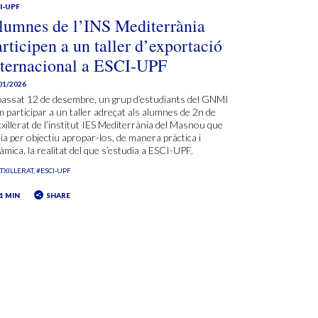
I-UPF
lumnes de l’INS Mediterrània
rticipen a un taller d’exportació
nternacional a ESCI-UPF
01/2026
passat 12 de desembre, un grup d’estudiants del GNMI
 participar a un taller adreçat als alumnes de 2n de
xillerat de l’institut IES Mediterrània del Masnou que
ia per objectiu apropar-los, de manera pràctica i
àmica, la realitat del que s’estudia a ESCI-UPF.
TXILLERAT
#ESCI-UPF
1 MIN
SHARE