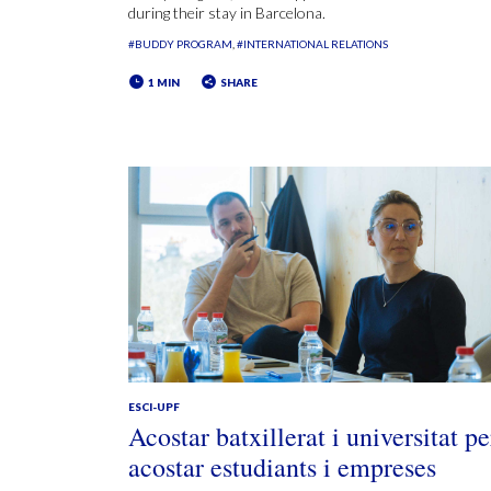
during their stay in Barcelona.
#BUDDY PROGRAM
#INTERNATIONAL RELATIONS
1 MIN
SHARE
ESCI-UPF
Acostar batxillerat i universitat pe
acostar estudiants i empreses