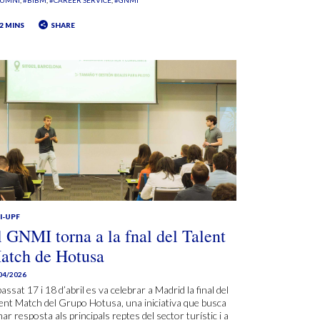
LUMNI
#BIBM
#CAREER SERVICE
#GNMI
2 MINS
SHARE
I-UPF
l GNMI torna a la fnal del Talent
atch de Hotusa
04/2026
passat 17 i 18 d’abril es va celebrar a Madrid la final del
ent Match del Grupo Hotusa, una iniciativa que busca
ar resposta als principals reptes del sector turístic i a