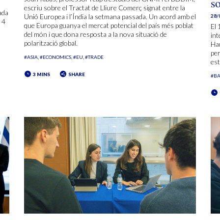
s
escriu sobre el Tractat de Lliure Comerç signat entre la
ada
Unió Europea i l’Índia la setmana passada. Un acord amb el
28/
 4
que Europa guanya el mercat potencial del país més poblat
El 
del món i que dona resposta a la nova situació de
int
polarització global.
Ha
per
#ASIA
#ECONOMICS
#EU
#TRADE
est
3 MINS
SHARE
#BA