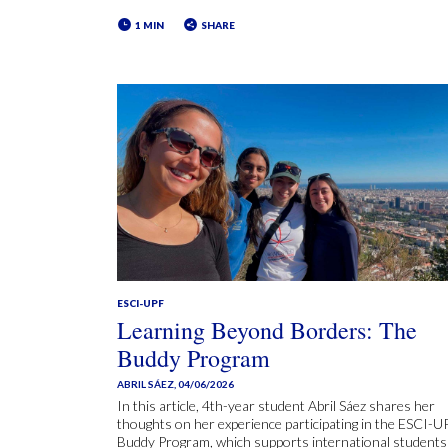
1 MIN
SHARE
ESCI-UPF
Learning Beyond Borders: The
Buddy Program
ABRIL SÁEZ
,
04/06/2026
In this article, 4th-year student Abril Sáez shares her
thoughts on her experience participating in the ESCI-U
Buddy Program, which supports international students