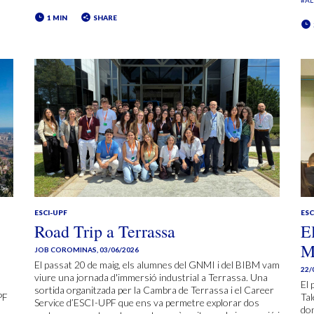
#A
1 MIN
SHARE
ESCI-UPF
ESC
Road Trip a Terrassa
E
M
JOB COROMINAS
,
03/06/2026
El passat 20 de maig, els alumnes del GNMI i del BIBM vam
22/
viure una jornada d'immersió industrial a Terrassa. Una
El 
sortida organitzada per la Cambra de Terrassa i el Career
PF
Tal
Service d’ESCI-UPF que ens va permetre explorar dos
don