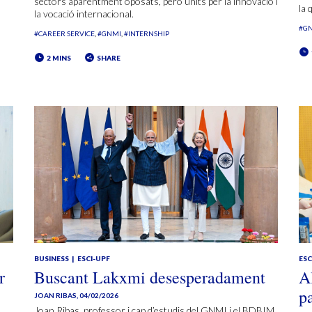
sectors aparentment oposats, però units per la innovació i
la 
la vocació internacional.
#G
#CAREER SERVICE
#GNMI
#INTERNSHIP
2 MINS
SHARE
BUSINESS
ESCI-UPF
ESC
r
Buscant Lakxmi desesperadament
A
p
JOAN RIBAS
,
04/02/2026
Joan Ribas, professor i cap d’estudis del GNMI i el BDBIM,