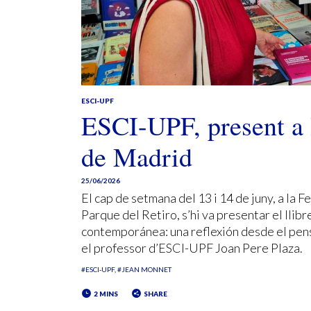
ESCI-UPF
ESCI-UPF, present a 
de Madrid
25/06/2026
El cap de setmana del 13 i 14 de juny, a la 
Parque del Retiro, s’hi va presentar el llib
contemporánea: una reflexión desde el pensa
el professor d’ESCI-UPF Joan Pere Plaza.
#ESCI-UPF
#JEAN MONNET
2 MINS
SHARE