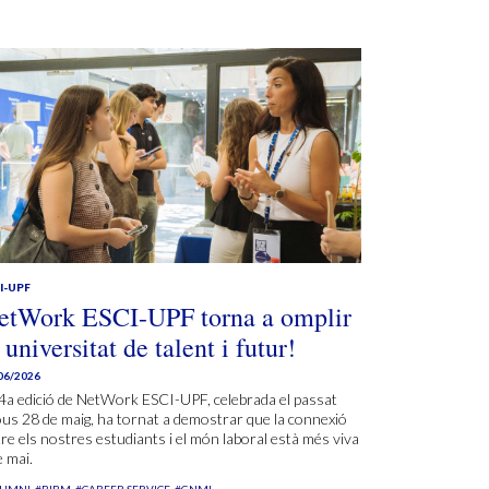
I-UPF
etWork ESCI-UPF torna a omplir
 universitat de talent i futur!
06/2026
4a edició de NetWork ESCI-UPF, celebrada el passat
ous 28 de maig, ha tornat a demostrar que la connexió
re els nostres estudiants i el món laboral està més viva
 mai.