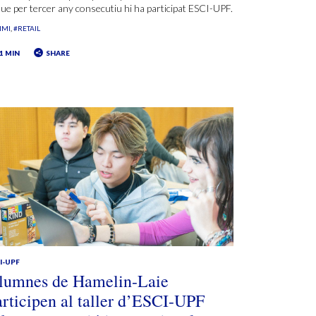
que per tercer any consecutiu hi ha participat ESCI-UPF.
NMI
#RETAIL
1 MIN
SHARE
I-UPF
lumnes de Hamelin-Laie
articipen al taller d’ESCI-UPF