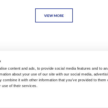
VIEW MORE
s
ise content and ads, to provide social media features and to an
rmation about your use of our site with our social media, advertis
 combine it with other information that you’ve provided to them o
 use of their services.
F | BARCELONA 2026
AVISO LEGAL
POLÍTICA DE PRIVACIDAD 