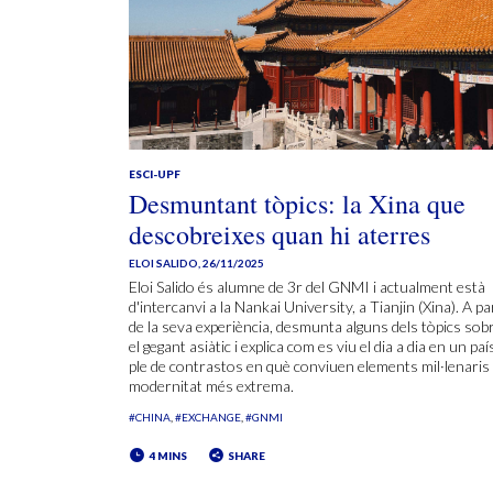
ESCI-UPF
Desmuntant tòpics: la Xina que
descobreixes quan hi aterres
ELOI SALIDO
,
26/11/2025
Eloi Salido és alumne de 3r del GNMI i actualment està
d'intercanvi a la Nankai University, a Tianjin (Xina). A pa
de la seva experiència, desmunta alguns dels tòpics sob
el gegant asiàtic i explica com es viu el dia a dia en un paí
ple de contrastos en què conviuen elements mil·lenaris i
modernitat més extrema.
#CHINA
#EXCHANGE
#GNMI
4 MINS
SHARE