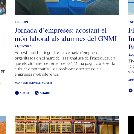
ESCI-UPF
ESC
Jornada d’empreses: acostant el
F
món laboral als alumnes del GNMI
I
B
21/01/2026
Aquest matí ha tingut lloc la Jornada d’empreses
11/
organitzada en el marc de l’assignatura de Pràctiques, en
The
què els alumnes de tercer del GNMI ha pogut conèixer la
(CO
cultura empresarial i les posicions obertes de sis
UPF
wr
empreses molt diferents.
#E
s.
#CAREER SERVICE
#GNMI
1 MIN
SHARE