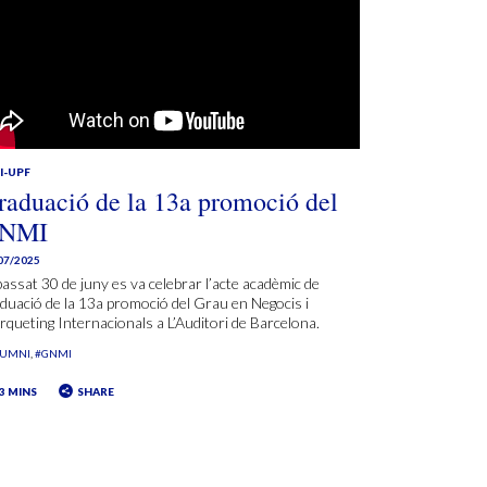
I-UPF
raduació de la 13a promoció del
NMI
07/2025
passat 30 de juny es va celebrar l’acte acadèmic de
duació de la 13a promoció del Grau en Negocis i
queting Internacionals a L’Auditori de Barcelona.
LUMNI
#GNMI
3 MINS
SHARE