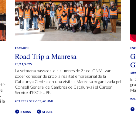
ESCI-UPF
ESC
Road Trip a Manresa
G
G
25/11/2025
La setmana passada, els alumnes de 3r del GNMI van
18/
poder conèixer de prop la realitat empresarial de la
El 
Catalunya Central en una visita a Manresa organitzada pel
rtir
gra
Consell General de Cambres de Catalunya i el Career
re
Màr
Service d’ESCI-UPF.
s
#A
 la
#CAREER SERVICE
#GNMI
2 MINS
SHARE