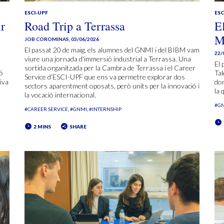
ESCI-UPF
ESC
r
Road Trip a Terrassa
E
M
JOB COROMINAS
,
03/06/2026
El passat 20 de maig, els alumnes del GNMI i del BIBM vam
22/
viure una jornada d'immersió industrial a Terrassa. Una
El 
sortida organitzada per la Cambra de Terrassa i el Career
ó
Tal
Service d’ESCI-UPF que ens va permetre explorar dos
iva
don
sectors aparentment oposats, però units per la innovació i
la 
la vocació internacional.
#G
#CAREER SERVICE
#GNMI
#INTERNSHIP
2 MINS
SHARE