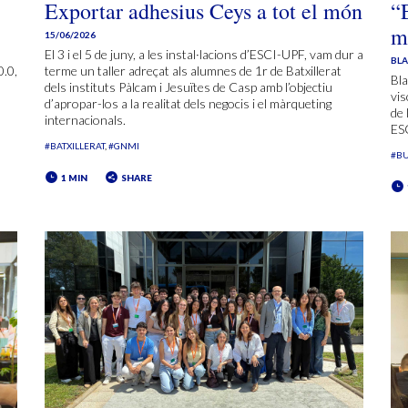
Exportar adhesius Ceys a tot el món
“
m
15/06/2026
El 3 i el 5 de juny, a les instal·lacions d’ESCI-UPF, vam dur a
BL
0.0,
terme un taller adreçat als alumnes de 1r de Batxillerat
Bla
dels instituts Pàlcam i Jesuïtes de Casp amb l’objectiu
vis
d’apropar-los a la realitat dels negocis i el màrqueting
de 
internacionals.
ES
#BATXILLERAT
#GNMI
#B
1 MIN
SHARE