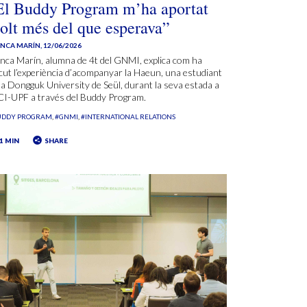
El Buddy Program m’ha aportat
olt més del que esperava”
ANCA MARÍN
,
12/06/2026
nca Marín, alumna de 4t del GNMI, explica com ha
cut l’experiència d’acompanyar la Haeun, una estudiant
la Dongguk University de Seül, durant la seva estada a
CI-UPF a través del Buddy Program.
UDDY PROGRAM
#GNMI
#INTERNATIONAL RELATIONS
1 MIN
SHARE