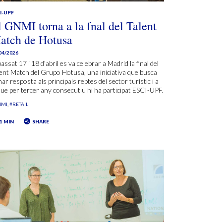
I-UPF
l GNMI torna a la fnal del Talent
atch de Hotusa
04/2026
passat 17 i 18 d’abril es va celebrar a Madrid la final del
ent Match del Grupo Hotusa, una iniciativa que busca
ar resposta als principals reptes del sector turístic i a
que per tercer any consecutiu hi ha participat ESCI-UPF.
NMI
#RETAIL
1 MIN
SHARE