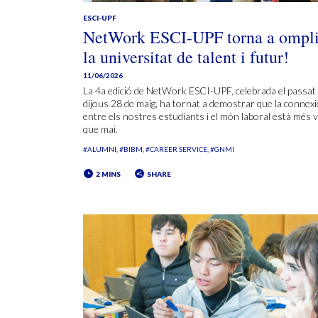
ESCI-UPF
NetWork ESCI-UPF torna a ompli
la universitat de talent i futur!
11/06/2026
La 4a edició de NetWork ESCI-UPF, celebrada el passat
dijous 28 de maig, ha tornat a demostrar que la connexi
entre els nostres estudiants i el món laboral està més v
que mai.
#ALUMNI
#BIBM
#CAREER SERVICE
#GNMI
2 MINS
SHARE