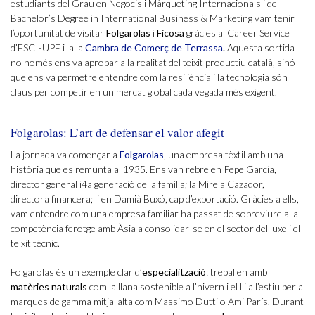
estudiants del Grau en Negocis i Màrqueting Internacionals i del
Bachelor’s Degree in International Business & Marketing vam tenir
l’oportunitat de visitar
Folgarolas
i
Ficosa
gràcies al Career Service
d’ESCI-UPF i a la
Cambra de Comerç de Terrassa
.
Aquesta sortida
no només ens va apropar a la realitat del teixit productiu català, sinó
que ens va permetre entendre com la resiliència i la tecnologia són
claus per competir en un mercat global cada vegada més exigent.
Folgarolas: L’art de defensar el valor afegit
La jornada va començar a
Folgarolas
, una empresa tèxtil amb una
història que es remunta al 1935. Ens van rebre en Pepe García,
director general i4a generació de la família; la Mireia Cazador,
directora financera; i en Damià Buxó, cap d’exportació. Gràcies a ells,
vam entendre com una empresa familiar ha passat de sobreviure a la
competència ferotge amb Àsia a consolidar-se en el sector del luxe i el
teixit tècnic.
Folgarolas és un exemple clar d’
especialització
: treballen amb
matèries naturals
com la llana sostenible a l’hivern i el lli a l’estiu per a
marques de gamma mitja-alta com Massimo Dutti o Ami París. Durant