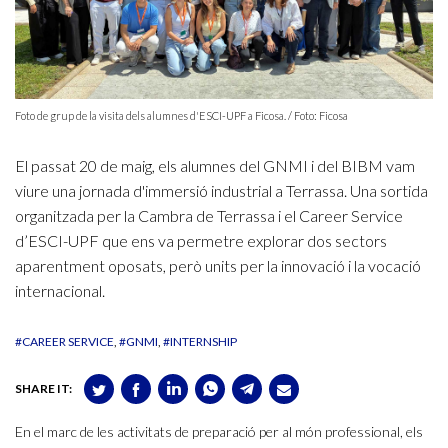
Foto de grup de la visita dels alumnes d'ESCI-UPF a Ficosa. / Foto: Ficosa
El passat 20 de maig, els alumnes del GNMI i del BIBM vam
viure una jornada d'immersió industrial a Terrassa. Una sortida
organitzada per la Cambra de Terrassa i el Career Service
d’ESCI-UPF que ens va permetre explorar dos sectors
aparentment oposats, però units per la innovació i la vocació
internacional.
#CAREER SERVICE
#GNMI
#INTERNSHIP
SHARE IT:
En el marc de les activitats de preparació per al món professional, els