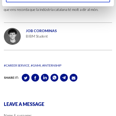
endur-nos per al nostre futur professional. Un dia realment intens
que ens recorda que la indústria catalana té molt a dir al món.
JOB COROMINAS
BIBM Student
#CAREER SERVICE
#GNMI
#INTERNSHIP
SHARE IT:
LEAVE A MESSAGE
Name & surname: