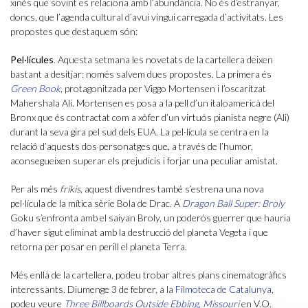
xinès que sovint es relaciona amb l’abundància. No és d’estranyar,
doncs, que l’agenda cultural d’avui vingui carregada d’activitats. Les
propostes que destaquem són:
Pel·lícules
. Aquesta setmana les novetats de la cartellera deixen
bastant a desitjar: només salvem dues propostes. La primera és
Green Book
, protagonitzada per Viggo Mortensen i l’oscaritzat
Mahershala Ali. Mortensen es posa a la pell d’un italoamericà del
Bronx que és contractat com a xòfer d’un virtuós pianista negre (Ali)
durant la seva gira pel sud dels EUA. La pel·lícula se centra en la
relació d’aquests dos personatges que, a través de l’humor,
aconsegueixen superar els prejudicis i forjar una peculiar amistat.
Per als més
frikis
, aquest divendres també s’estrena una nova
pel·lícula de la mítica sèrie Bola de Drac. A
Dragon Ball Super: Broly
Goku s’enfronta amb el saiyan Broly, un poderós guerrer que hauria
d’haver sigut eliminat amb la destrucció del planeta Vegeta i que
retorna per posar en perill el planeta Terra.
Més enllà de la cartellera, podeu trobar altres plans cinematogràfics
interessants. Diumenge 3 de febrer, a la
Filmoteca de Catalunya
,
podeu veure
Three Billboards Outside Ebbing, Missouri
en V.O.