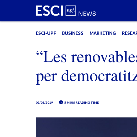
ESCI-UPF
BUSINESS
MARKETING
RESEA
“Les renovable
per democratitz
02/03/2019
5 MINS READING TIME