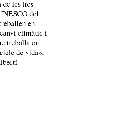
de les tres
 UNESCO del
reballen en
canvi climàtic i
ue treballa en
cicle de vida»,
lbertí.