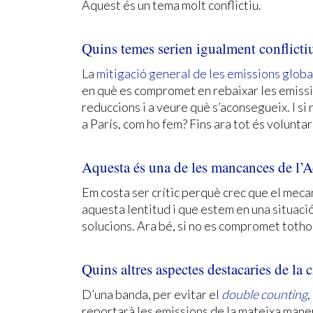
Aquest és un tema molt conflictiu.
Quins temes serien igualment conflicti
La
mitigació general de les emissions glo
en què es compromet en rebaixar les emissio
reduccions i a veure què s’aconsegueix. I 
a París, com ho fem? Fins ara tot és voluntari
Aquesta és una de les mancances de l’A
Em costa ser crític perquè crec que el meca
aquesta lentitud i que estem en una situació 
solucions. Ara bé, si no es compromet tothom,
Quins altres aspectes destacaries de la 
D’una banda, per evitar el
double counting
,
reportarà les emissions de la mateixa manera 