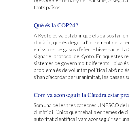
operandi
. En un bany de realisme, assegura 
tants països.
Què és la COP24?
A Kyoto es va establir que els països farien 
climàtic, que és degut a l’increment de la 
emissions de gasos d’efecte hivernacle. L
signar el protocol de Kyoto. En aquestes reu
sistemes de govern molt diferents. I això és mo
problema és de voluntat política i això no é
s’han d’acordar per unanimitat, les passes 
Com va aconseguir la Càtedra estar pr
Som una de les tres càtedres UNESCO del m
climàtic i l’única que treballa en temes de 
autoritat científica i vam aconseguir ser u