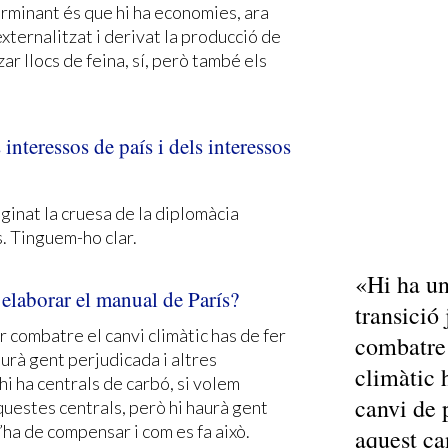
erminant és que hi ha economies, ara
xternalitzat i derivat la producció de
ar llocs de feina, sí, però també els
interessos de país i dels interessos
ginat la cruesa de la diplomàcia
s. Tinguem-ho clar.
«Hi ha un
d’elaborar el manual de París?
transició 
er combatre el canvi climàtic has de fer
combatre 
urà gent perjudicada i altres
climàtic 
i ha centrals de carbó, si volem
canvi de 
uestes centrals, però hi haurà gent
’ha de compensar i com es fa això.
aquest ca