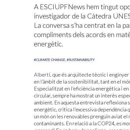
A ESCIUPFNews hem tingut oport
investigador de la Càtedra UNES
La conversa s’ha centrat en la pa
compliments dels acords en matèri
energètic.
#CLIMATE CHANGE
#SUSTAINABILITY
Albertí,
que és arquitecte tècnic i enginyer 
en l’àmbit de la sostenibilitat, tant en el m
Especialitzat en l’eficiència energètica i en
circular, sempre ha mostrat un interès espe
ambient. En aquesta entrevista reflexiona 
energètic, critica l’excessiva dependència q
un món on les renovables prenguin aviat el 
contaminants. En relació a la COP24, es m