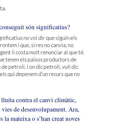
ta.
conseguit són significatius?
nificatius no vol dir que siguin els
rontem i que, si res no canvia, no
gent li costa molt renunciar al que té.
que tenen els països productors de
e petroli. I on dic petroli, vull dic
 els qui depenem d’un recurs que no
luita contra el canvi climàtic,
en vies de desenvolupament. Ara,
és la mateixa o s’han creat noves