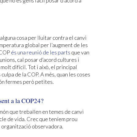
que no és gens fàcil posar d’acord a
alguna cosa per lluitar contra el canvi
temperatura global per l’augment de les
a COP
és una reunió de les parts
que van
nions, cal posar d’acord cultures i
lt difícil. Tot i això, el principal
s culpa de la COP. A més, quan les coses
són fermes però petites.
esent a la COP24?
ón que treballen en temes de canvi
cicle de vida. Crec que teníem prou
na organització observadora.