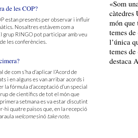
«Som una 
ra de les COP?
càtedres
 estan presents per observar i influir
món que t
màtics. Nosaltres estàvem com a
temes de 
El grup RINGO pot participar amb veu
l’única q
de les conferències.
temes de 
destaca A
 cimera?
l de com s’ha d’aplicar l’Acord de
ts i en alguns es van arribar acords i
er la fórmula d’acceptació d’un special
grup de científics de tot el món que
a primera setmana es va estar discutint
r-hi quatre països que, en la recepció
paraula
welcome
sinó
take note
.