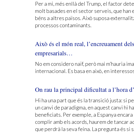
Per a mi, més enllà del Trump, el factor det
molt basades en el sector serveis, que han e
béns a altres països. Això suposa externalitz
processos contaminants.
Això és el món real, l’encreuament dels 
empresarials…
No em considero naïf, però mai m’hauria ima
internacional. Es basa en això, en interesso
On rau la principal dificultat a l’hora 
Hi ha una part que és la transició justa: si p
un canvi de paradigma, en aquest canvi hi ha
beneficiats. Per exemple, a Espanya encara h
complir amb els acords, haurem de tancar aq
que perdrà la seva feina. La pregunta és si s