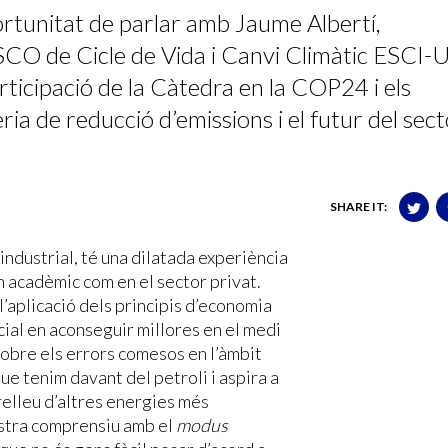
unitat de parlar amb Jaume Albertí,
CO de Cicle de Vida i Canvi Climàtic ESCI-
rticipació de la Càtedra en la COP24 i els
a de reducció d’emissions i el futur del sec
SHARE IT:
industrial, té una dilatada experiència
ón acadèmic com en el sector privat.
 l’aplicació dels principis d’economia
cial en aconseguir millores en el medi
sobre els errors comesos en l’àmbit
ue tenim davant del petroli i aspira a
relleu d’altres energies més
ostra comprensiu amb el
modus