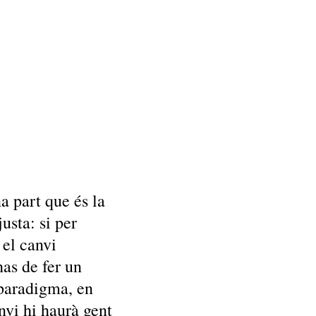
a part que és la
justa: si per
el canvi
has de fer un
paradigma, en
nvi hi haurà gent