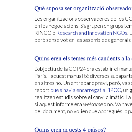
Què suposa ser organització observado
Les organitzacions observadores de les COP
en les negociacions. S’agrupen en grups te
RINGO o
Research and Innovation NGOs
. 
però sense vot en les assemblees generals 
Quins eren els temes més candents a la
L’objectiu de la COP24 era establir el manua
París. I aquest manual té diversos subaparta
en altres no. Un entrebanc previ, però, va s
report
que s’havia encarregat a l’IPCC
, un 
realitzen estudis sobre el canvi climàtic. L
si aquest informe era
welcome
o no. Va have
del document, no volien que aparegués la 
Quins eren aquests 4 països?