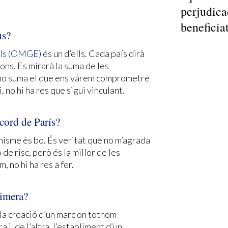
perjudicad
beneficiat
us?
bals (OMGE)
és un d’ells. Cada país dirà
ns. Es mirarà la suma de les
si no suma el que ens vàrem comprometre
, no hi ha res que sigui vinculant.
cord de París?
nisme és bo. És veritat que no m’agrada
de risc, però és la millor de les
 no hi ha res a fer.
cimera?
 la creació d’un marc on tothom
i, de l’altra, l’establiment d’un