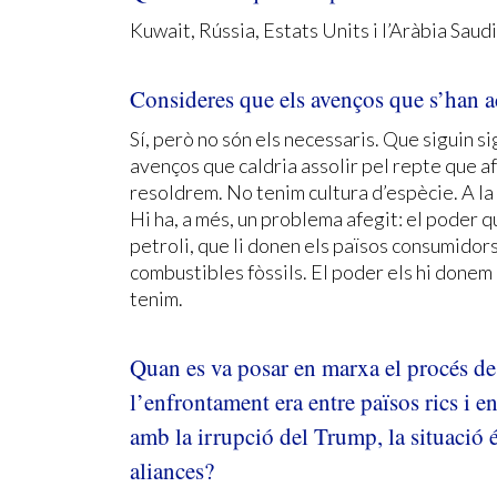
Kuwait, Rússia, Estats Units i l’Aràbia Saudi
Consideres que els avenços que s’han a
Sí, però no són els necessaris. Que siguin sig
avenços que caldria assolir pel repte que af
resoldrem. No tenim cultura d’espècie. A la 
Hi ha, a més, un problema afegit: el poder 
petroli, que li donen els països consumidors d
combustibles fòssils. El poder els hi donem
tenim.
Quan es va posar en marxa el procés de l
l’enfrontament era entre països rics i 
amb la irrupció del Trump, la situació 
aliances?