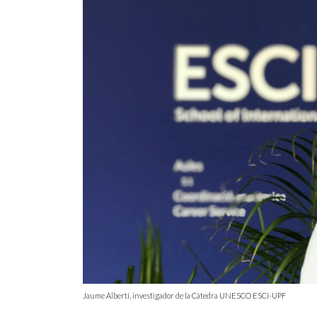
Jaume Albertí, investigador de la Càtedra UNESCO ESCI-UPF