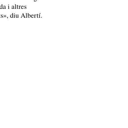
a i altres
s», diu Albertí.