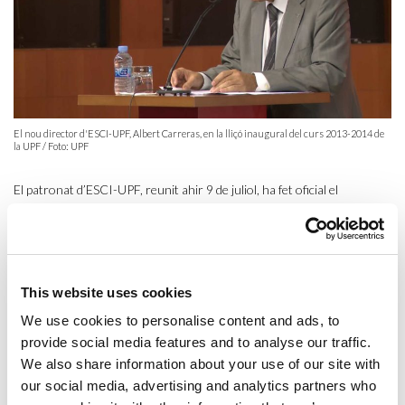
El nou director d'ESCI-UPF, Albert Carreras, en la lliçó inaugural del curs 2013-2014 de
la UPF / Foto: UPF
El patronat d’ESCI-UPF, reunit ahir 9 de juliol, ha fet oficial el
nomenament del nou director de la institució, Albert Carreras,
economista i catedràtic d’Història i Institucions Econòmiques a la
Universitat Pompeu Fabra (UPF).
Carreras ha exercit com a docent a la Universitat Autònoma de
This website uses cookies
Barcelona (UAB), a la Universitat de Barcelona (UB) i a l’Institut
We use cookies to personalise content and ads, to
Universitari Europeu de Florència; i ha ocupat diversos càrrecs dins
l’organigrama de la Universitat Pompeu Fabra (UPF).
provide social media features and to analyse our traffic.
We also share information about your use of our site with
D’altra banda, entre el 2011 i el 2016 va ser Secretari d’Economia i
our social media, advertising and analytics partners who
Finances i després Secretari General del Departament d’Economia i