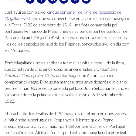
Just avui es compleix el
cinquè centenari de l’inici de l’expedició de
Magallanes-Elcano
que va convertir-se en la primera circumnavegació
a la Terra. El 20 de setembre de 1519, una flota comandada pel
portuguès Fernando de Magallanes va salpar del port de Sanlúcar de
Barrameda amb l’objectiu d’establir una nova ruta comercial amb les
illes de les espècies del sud de les Filipines, conegudes avui en dia com
les Moluques.
Però Magallanes no va arribar a fer mai la volta al món. I de la flota,
que constava de cinc embarcacions anomenades
Trinidad, San
Antonio
,
Concepción
,
Victoria
i
Santiago
, només una va poder
completar el viatge. D’aquesta manera, tres anys després d’iniciar el
periple, la nau
Victoria
capitanejada pel basc Juan Sebastián Elcano es
va convertir en la primera a fer la volta al món el 6 de setembre de
1522.
El Tractat de Tordesillas de 1494 havia dividit el món en dues zones
d’influència: la portuguesa i l’espanyola. Mentre que el Regne
d’Espanya controlava la major part del continent americà, Portugal
tenia colònies a l’Àfrica i l’Índia i, per tant, dominava la ruta principal