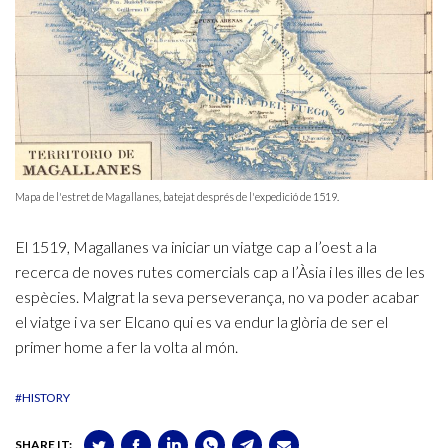
Mapa de l'estret de Magallanes, batejat després de l'expedició de 1519.
El 1519, Magallanes va iniciar un viatge cap a l’oest a la
recerca de noves rutes comercials cap a l’Àsia i les illes de les
espècies. Malgrat la seva perseverança, no va poder acabar
el viatge i va ser Elcano qui es va endur la glòria de ser el
primer home a fer la volta al món.
#HISTORY
SHARE IT: