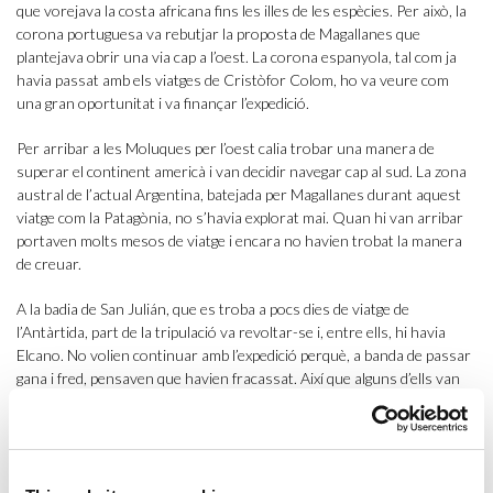
que vorejava la costa africana fins les illes de les espècies. Per això, la
corona portuguesa va rebutjar la proposta de Magallanes que
plantejava obrir una via cap a l’oest. La corona espanyola, tal com ja
havia passat amb els viatges de Cristòfor Colom, ho va veure com
una gran oportunitat i va finançar l’expedició.
Per arribar a les Moluques per l’oest calia trobar una manera de
superar el continent americà i van decidir navegar cap al sud. La zona
austral de l’actual Argentina, batejada per Magallanes durant aquest
viatge com la Patagònia, no s’havia explorat mai. Quan hi van arribar
portaven molts mesos de viatge i encara no havien trobat la manera
de creuar.
A la badia de San Julián, que es troba a pocs dies de viatge de
l’Antàrtida, part de la tripulació va revoltar-se i, entre ells, hi havia
Elcano. No volien continuar amb l’expedició perquè, a banda de passar
gana i fred, pensaven que havien fracassat. Així que alguns d’ells van
tornar a Sevilla a bord de la nau
San Antonio
. Pocs dies més tard, el
vaixell
Santiago
va naufragar i es van quedar amb només tres
embarcacions.
Finalment, a finals de 1520, van poder creuar per l’actual estret de