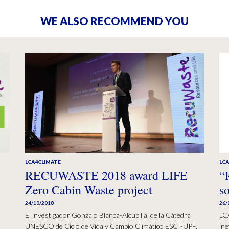
WE ALSO RECOMMEND YOU
LCA4CLIMATE
LC
RECUWASTE 2018 award LIFE
“
Zero Cabin Waste project
s
24/10/2018
26/
)
El investigador Gonzalo Blanca-Alcubilla, de la Cátedra
LCA
UNESCO de Ciclo de Vida y Cambio Climático ESCI-UPF,
‘ne