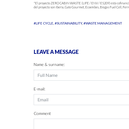
*El proyecto ZERO CABIN WASTE (LIFE / ENV / ES209) está cofinanciad
del proyecto son Iberia, Gate Gourmet, Ecoembes, Biogas Fuel Cell, Ferr
#LIFE CYCLE
#SUSTAINABILITY
#WASTE MANAGEMENT
LEAVE A MESSAGE
Name & surname:
E-mail:
Comment