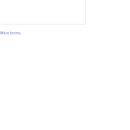
dition terms
.