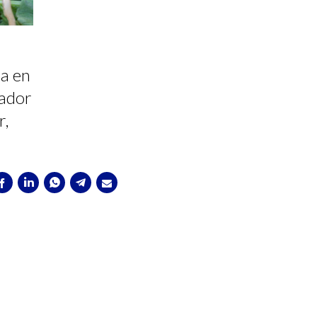
a en
gador
r,