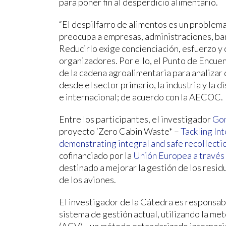
para poner fin al desperdicio alimentario.
“El despilfarro de alimentos es un proble
preocupa a empresas, administraciones, ba
Reducirlo exige concienciación, esfuerzo y 
organizadores. Por ello, el Punto de Encue
de la cadena agroalimentaria para analizar
desde el sector primario, la industria y la d
e internacional; de acuerdo con la AECOC.
Entre los participantes, el investigador
Gon
proyecto ‘Zero Cabin Waste* –
Tackling Int
demonstrating integral and safe recollecti
cofinanciado por la
Unión Europea a través
destinado a mejorar la gestión de los resid
de los aviones.
El investigador de la Cátedra es responsabl
sistema de gestión actual, utilizando la me
(ACV)—un método estandarizado internaci