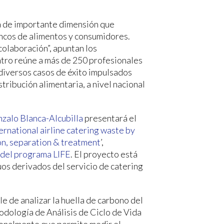
ma de importante dimensión que
ncos de alimentos y consumidores.
colaboración”, apuntan los
ntro reúne a más de 250 profesionales
 diversos casos de éxito impulsados
istribución alimentaria, a nivel nacional
zalo Blanca-Alcubilla
presentará el
ernational airline catering waste by
on, separation & treatment
’,
 del programa LIFE
. El proyecto está
uos derivados del servicio de catering
e de analizar la huella de carbono del
todología de Análisis de Ciclo de Vida
onalmente que permite medir el