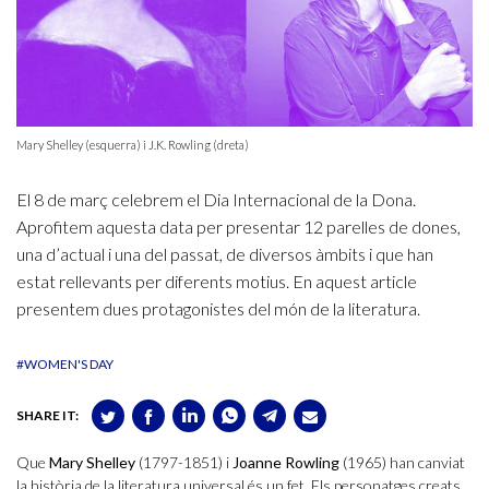
Mary Shelley (esquerra) i J.K. Rowling (dreta)
El 8 de març celebrem el Dia Internacional de la Dona.
Aprofitem aquesta data per presentar 12 parelles de dones,
una d’actual i una del passat, de diversos àmbits i que han
estat rellevants per diferents motius. En aquest article
presentem dues protagonistes del món de la literatura.
#WOMEN'S DAY
SHARE IT:
Que
Mary Shelley
(1797-1851) i
Joanne Rowling
(1965) han canviat
la història de la literatura universal és un fet. Els personatges creats