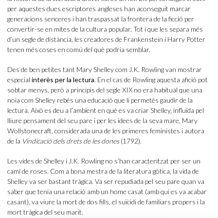
per aquestes dues escriptores angleses han aconseguit marcar
generacions senceres i han traspassat la frontera de la ficció per
convertir-se en mites de la cultura popular. Tot i que les separa més
d’un segle de distància, les creadores de Frankenstein i Harry Potter
tenen més coses en comú del què podria semblar.
Des de ben petites tant Mary Shelley com J.K. Rowling van mostrar
especial
interès per la lectura
. En el cas de Rowling aquesta afició pot
sobtar menys, però a principis del segle XIX no era habitual que una
noia com Shelley rebés una educació que li permetés gaudir de la
lectura. Això es deu a l’ambient en què es va criar Shelley, influïda pel
lliure pensament del seu pare i per les idees de la seva mare, Mary
Wollstonecraft, considerada una de les primeres feministes i autora
de la
Vindicació dels drets de les dones
(1792).
Les vides de Shelley i J.K. Rowling no s’han caracteritzat per ser un
camí de roses. Com a bona mestra de la literatura gòtica, la vida de
Shelley va ser bastant tràgica. Va ser repudiada pel seu pare quan va
saber que tenia una relació amb un home casat (amb qui es va acabar
casant), va viure la mort de dos fills, el suïcidi de familiars propers i la
mort tràgica del seu marit.