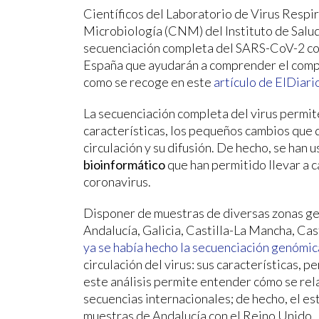
Científicos del Laboratorio de Virus Respi
Microbiología (CNM) del Instituto de Salud 
secuenciación completa del SARS-CoV-2 co
España que ayudarán a comprender el compor
como se recoge en este
artículo de ElDiari
La secuenciación completa del virus permite
características, los pequeños cambios que
circulación y su difusión. De hecho, se han 
bioinformático
que han permitido llevar a 
coronavirus.
Disponer de muestras de diversas zonas ge
Andalucía, Galicia, Castilla-La Mancha, Cas
ya se había hecho la secuenciación genómica
circulación del virus: sus características, 
este análisis permite entender cómo se rela
secuencias internacionales; de hecho, el es
muestras de Andalucía con el Reino Unido.