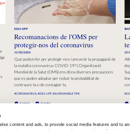
ESCI-UPF
BI
Recomanacions de l'OMS per
L
protegir-nos del coronavirus
t
la
11/03/2020
25/
tge
Què podem fer per protegir-nos i prevenir la propagació de
Alf
la malaltia coronavirus COVID-19? L’Organització
dep
Mundial de la Salut (OMS) ens dóna diverses precaucions
Sup
es
que es poden adoptar per reduir la probabilitat de
lín
contraure-la o de contagiar-la.
con
#CORONAVIRUS
#ESCI-UPF
#SUSTAINABLE TIPS
#C
2 MINS
SHARE
s
ise content and ads, to provide social media features and to an