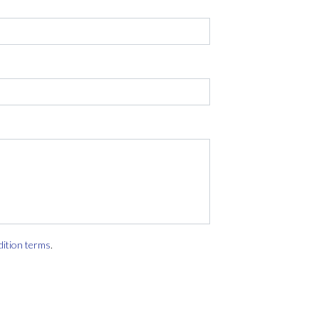
dition terms
.