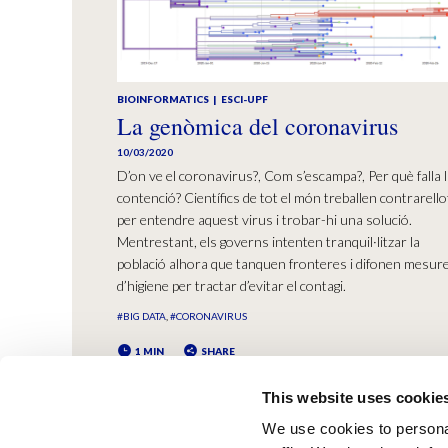
BIOINFORMATICS
ESCI-UPF
La genòmica del coronavirus
10/03/2020
D’on ve el coronavirus?, Com s’escampa?, Per què falla 
contenció? Científics de tot el món treballen contrarello
per entendre aquest virus i trobar-hi una solució.
Mentrestant, els governs intenten tranquil·litzar la
població alhora que tanquen fronteres i difonen mesur
d’higiene per tractar d’evitar el contagi.
#BIG DATA
#CORONAVIRUS
1 MIN
SHARE
This website uses cookie
We use cookies to personal