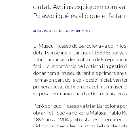
ciutat. Avui us expliquem com va 
Picasso i què és allò que el fa tan
#DISCOVER THE NEIGHBOURHOOD
El Museu Picasso de Barcelona va obrir les 
detall sense importància: el 1963 Espanya v
i obrir un museu dedicat a un dels republic
fàcil. La importància de l’artista i la gesti
donar nom al museu durant els primers anys 
formaven part de la col·lecció inicial, van f
primera ciutat del món en acollir un museu de
va posar en marxa quan l’artista encara era v
Però per què Picasso va triar Barcelona per
obra? Tot i que va néixer a Màlaga, Pablo R
1895 fins a 1904 (amb estades intermitents a 
vida va mantenir les amistats i el vincle amb 