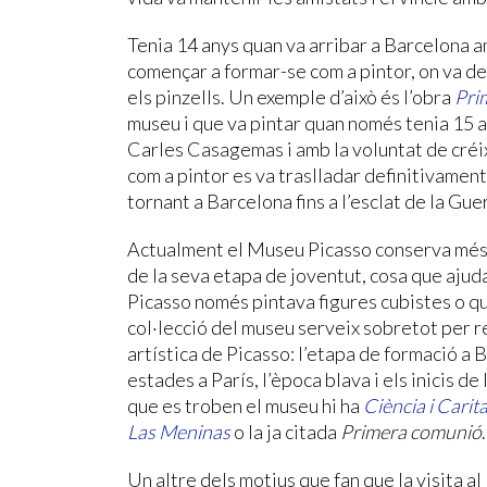
Tenia 14 anys quan va arribar a Barcelona am
començar a formar-se com a pintor, on va d
els pinzells. Un exemple d’això és l’obra
Pri
museu i que va pintar quan només tenia 15 a
Carles Casagemas i amb la voluntat de créix
com a pintor es va traslladar definitivament 
tornant a Barcelona fins a l’esclat de la Guer
Actualment el Museu Picasso conserva més d
de la seva etapa de joventut, cosa que ajud
Picasso només pintava figures cubistes o qu
col·lecció del museu serveix sobretot per re
artística de Picasso: l’etapa de formació a 
estades a París, l’època blava i els inicis de
que es troben el museu hi ha
Ciència i Carita
Las Meninas
o la ja citada
Primera comunió
.
Un altre dels motius que fan que la visita a