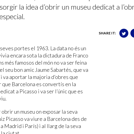
sorgir la idea d’obrir un museu dedicat a l’ob
 especial.
SHARE IT:
seves portes el 1963. La data no és un
ivia encara sota la dictadura de Franco
ans més famosos del món no va ser feina
ó del seu bon amic Jaume Sabartés, que va
i va aportar la majoria d’obres que
er que Barcelona es convertís en la
dicat a Picasso i va ser l’únic que es
iu.
 obrir un museu on exposar la seva
uiz Picasso va viure a Barcelona des de
Madrid i París) i al llarg de la seva
la ciutat.