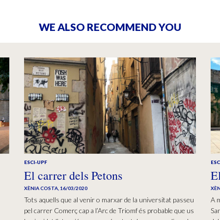
WE ALSO RECOMMEND YOU
ESCI-UPF
ESC
El carrer dels Petons
E
XÈNIA COSTA
,
16/03/2020
XÈN
Tots aquells que al venir o marxar de la universitat passeu
A 
pel carrer Comerç cap a l’Arc de Triomf és probable que us
San