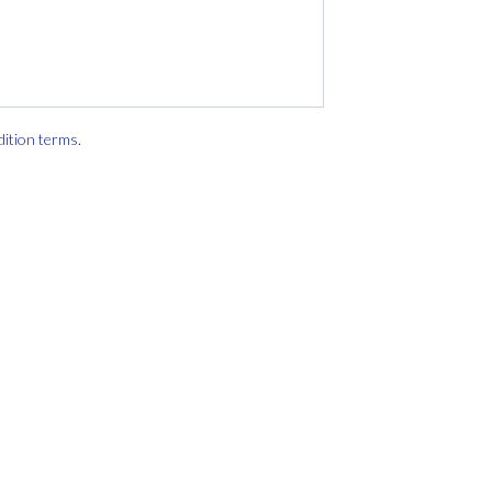
dition terms
.