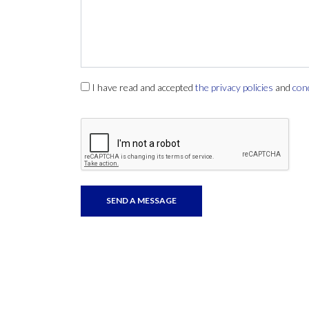
I have read and accepted
the privacy policies
and
con