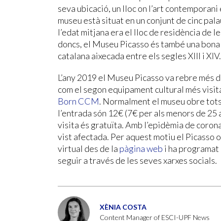
seva ubicació, un lloc on l’art contemporani
museu està situat en un conjunt de cinc pal
l’edat mitjana era el lloc de residència de le
doncs, el Museu Picasso és també una bona m
catalana aixecada entre els segles XIII i XIV.
L’any 2019 el Museu Picasso va rebre més d’u
com el segon equipament cultural més visit
Born CCM
. Normalment el museu obre tots 
l’entrada són 12€ (7€ per als menors de 25 
visita és gratuïta. Amb l’epidèmia de coronav
vist afectada. Per aquest motiu el Picasso of
virtual des de la
pàgina web
i ha programat
seguir a través de les seves xarxes socials.
XÈNIA COSTA
Content Manager of ESCI-UPF News