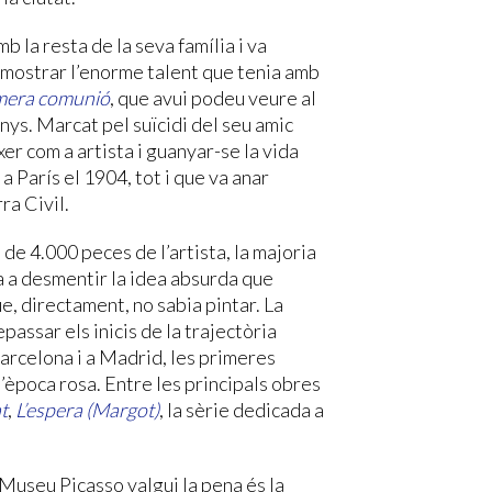
b la resta de la seva família i va
emostrar l’enorme talent que tenia amb
mera comunió
, que avui podeu veure al
nys. Marcat pel suïcidi del seu amic
er com a artista i guanyar-se la vida
a París el 1904, tot i que va anar
ra Civil.
e 4.000 peces de l’artista, la majoria
a a desmentir la idea absurda que
e, directament, no sabia pintar. La
passar els inicis de la trajectòria
Barcelona i a Madrid, les primeres
 l’època rosa. Entre les principals obres
t
,
L’espera (Margot)
, la sèrie dedicada a
l Museu Picasso valgui la pena és la