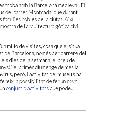
 es troba amb la Barcelona medieval. El
aus del carrer Montcada, que durant
s famílies nobles de la ciutat. Així
ostra de l’arquitectura gòtica civil
n milió de visites, cosa que el situa
at de Barcelona, només per darrere del
els dies de la setmana, el preu de
anys) i el primer diumenge de mes la
irus, però, l’activitat del museu s’ha
ereix la possibilitat de fer un
tour
 un
conjunt d’activitats
que podeu