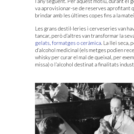
l’any següent. Per aquest motiu, durant el 
va aprovisionar-se de reserves aprofitant q
brindar amb les últimes copes fins a la matei
Les grans destil·leries i cerveseries van h
tancar, però d’altres van transformar la sev
gelats, formatges o ceràmica
. La llei seca,
d’alcohol medicinal (els metges podien rec
whisky per curar el mal de queixal, per exem
missa) o l’alcohol destinat a finalitats indust