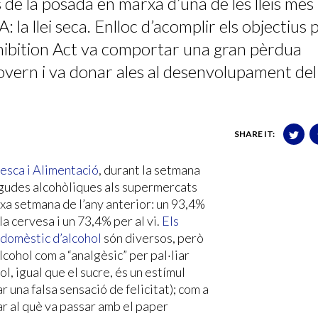
e la posada en marxa d’una de les lleis més
 la llei seca. Enlloc d’acomplir els objectius 
ohibition Act va comportar una gran pèrdua
overn i va donar ales al desenvolupament del
SHARE IT:
Pesca i Alimentació
, durant la setmana
begudes alcohòliques als supermercats
xa setmana de l’any anterior: un 93,4%
a cervesa i un 73,4% per al vi.
Els
 domèstic d’alcohol
són diversos, però
alcohol com a “analgèsic” per pal·liar
l, igual que el sucre, és un estímul
 una falsa sensació de felicitat); com a
r al què va passar amb el paper