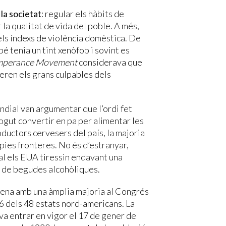
 la societat
: regular els hàbits de
r la qualitat de vida del poble. A més,
els índexs de violència domèstica. De
bé tenia un tint xenòfob i sovint es
mperance Movement
considerava que
eren els grans culpables dels
ndial van argumentar que l’ordi fet
ogut convertir en pa per alimentar les
oductors cervesers del país, la majoria
pies fronteres. No és d’estranyar,
al els EUA tiressin endavant una
a de begudes alcohòliques.
mena amb una àmplia majoria al Congrés
r 46 dels 48 estats nord-americans. La
 va entrar en vigor el 17 de gener de