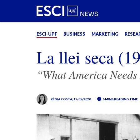
ESCI-UPF
BUSINESS
MARKETING
RESEA
La llei seca (
“What America Needs 
XÈNIA COSTA
, 19/05/2020
6 MINS READING TIME