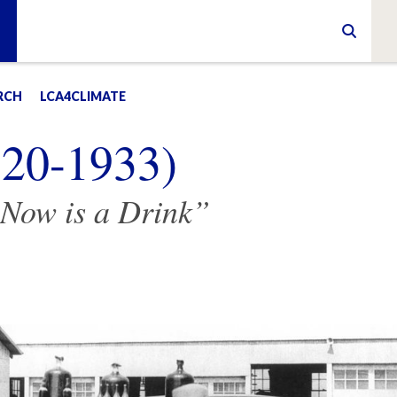
RCH
LCA4CLIMATE
1920-1933)
Now is a Drink”