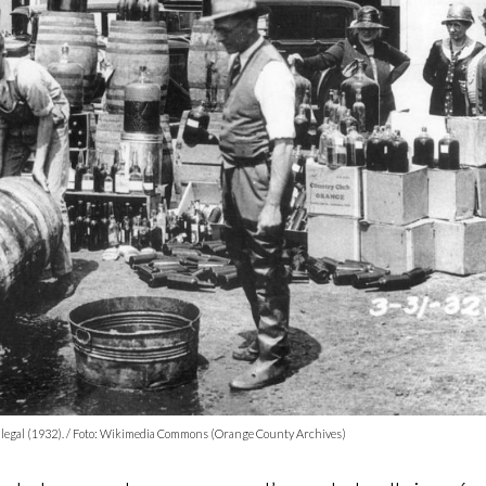
ol il·legal (1932). / Foto: Wikimedia Commons (Orange County Archives)