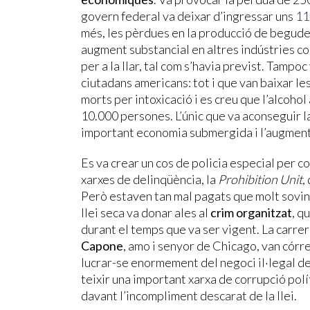
govern federal va deixar d’ingressar uns
11
més, les pèrdues en la producció de begude
augment substancial en altres indústries com
per a la llar, tal com s’havia previst. Tampoc
ciutadans americans: tot i que van baixar le
morts per intoxicació i es creu que l’alcoho
10.000 persones. L’únic que va aconseguir la 
important economia submergida i l’augment 
Es va crear un cos de policia especial per co
xarxes de delinqüència, la
Prohibition Unit
,
Però estaven tan mal pagats que molt sovint
llei seca va donar ales al
crim organitzat
, q
durant el temps que va ser vigent. La carre
Capone
, amo i senyor de Chicago, van córrer
lucrar-se enormement del negoci il·legal de 
teixir una important xarxa de corrupció políti
davant l’incompliment descarat de la llei.