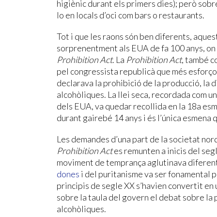
higiènic durant els primers dies); però sobr
lo en locals d’oci com bars o restaurants.
Tot i que les raons són ben diferents, aques
sorprenentment als EUA de fa 100 anys, on 
Prohibition Act
. La
Prohibition Act
, també 
pel congressista republicà que més esforços
declarava la prohibició de la producció, la 
alcohòliques. La llei seca, recordada com un
dels EUA, va quedar recollida en la 18a esm
durant gairebé 14 anys i és l’única esmena 
Les demandes d’una part de la societat nor
Prohibition Act
es remunten a inicis del segl
moviment de temprança aglutinava diferents
dones
i del puritanisme va ser fonamental
principis de segle XX s’havien convertit en
sobre la taula del govern el debat sobre la
alcohòliques.