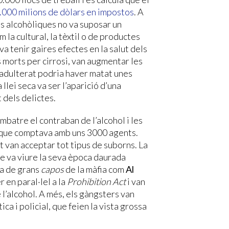
.000 milions de dòlars en impostos
. A
s alcohòliques no va suposar un
 la cultural, la tèxtil o de productes
 va tenir gaires efectes en la salut dels
s morts per cirrosi, van augmentar les
l adulterat podria haver matat unes
llei seca va ser l’aparició d’una
dels delictes.
mbatre el contraban de l’alcohol i les
 que comptava amb uns 3000 agents.
 van acceptar tot tipus de suborns. La
ue va viure la seva època daurada
ra de grans
capos
de la màfia com
Al
 en paral·lel a la
Prohibition Act
i van
l’alcohol. A més, els gàngsters van
ca i policial, que feien la vista grossa