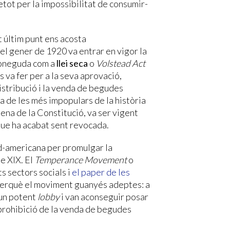
etot per la impossibilitat de consumir-
t últim punt ens acosta
el gener de 1920 va entrar en vigor la
coneguda com a
llei seca
o
Volstead Act
 va fer per a la seva aprovació,
distribució i la venda de begudes
a de les més impopulars de la història
ena de la Constitució, va ser vigent
que ha acabat sent revocada.
d-americana per promulgar la
e XIX. El
Temperance Movement
o
 sectors socials i
el paper de les
 perquè el moviment guanyés adeptes: a
 un potent
lobby
i van aconseguir posar
 prohibició de la venda de begudes