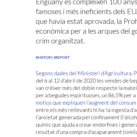
Enguany es compleixen 100 anys d
famoses i més ineficients dels EUA:
que havia estat aprovada, la Pr
econòmica per a les arques del g
crim organitzat.
#HISTORY
#REPORT
Segons dades del Ministeri d’Agricultura, 
del 6 al 12 d’abril de 2020 les vendes de 
van créixer més del doble respecte la matei
per a begudes espirituoses, un 86,5% per a l
motius que expliquen l’augment del consum
entre els més rellevants hi ha: la ingesta d’
l’ansietat generada pel confinament (l’alcoho
químic que ajuda a crear endorfines i generar
resultat d’una compra d’acaparament (simila