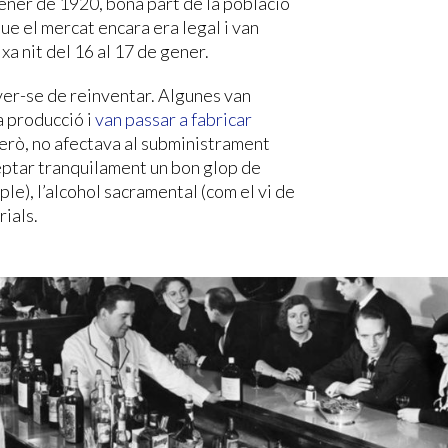
gener de 1920, bona part de la població
ue el mercat encara era legal i van
xa nit del 16 al 17 de gener.
aver-se de reinventar. Algunes van
a producció i
van passar a fabricar
 però, no afectava al subministrament
eptar tranquilament un bon glop de
ple), l’alcohol sacramental (com el vi de
rials.