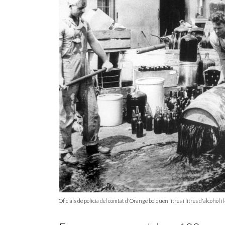
Oficials de policia del comtat d'Orange bolquen litres i litres d'alcoh