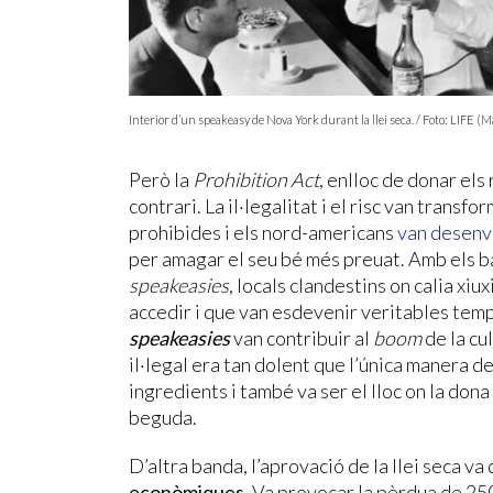
Interior d’un speakeasy de Nova York durant la llei seca. / Foto: LIFE
Però la
Prohibition Act
, enlloc de donar els
contrari. La il·legalitat i el risc van transf
prohibides i els nord-americans
van desenvo
per amagar el seu bé més preuat. Amb els ba
speakeasies
, locals clandestins on calia xi
accedir i que van esdevenir veritables templ
speakeasies
van contribuir al
boom
de la cu
il·legal era tan dolent que l’única manera d
ingredients i també va ser el lloc on la dona
beguda.
D’altra banda, l’aprovació de la llei seca 
econòmiques
. Va provocar la pèrdua de 250