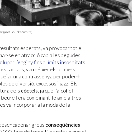
 (Margaret Bourke-White)
 resultats esperats, va provocar tot el
ormar-se en atracció cap a les begudes
lupar l’enginy fins a límits insospitats
rs tancats, van néixer els primers
uxiuejar una contrassenya per poder-hi
es de diversió, excessos i jazz. Els
ltura dels
còctels
, ja que l’alcohol
e beure’l era combinant-lo amb altres
 es va incorporar a la moda de la
va desencadenar greus
conseqüències
.000 llocs de treball i es calcula que el