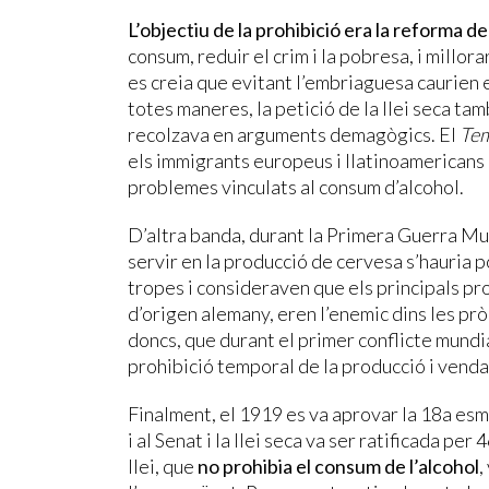
L’objectiu de la prohibició era la reforma de
consum, reduir el crim i la pobresa, i millora
es creia que evitant l’embriaguesa caurien 
totes maneres, la petició de la llei seca tam
recolzava en arguments demagògics. El
Te
els immigrants europeus i llatinoamericans 
problemes vinculats al consum d’alcohol.
D’altra banda, durant la Primera Guerra Mu
servir en la producció de cervesa s’hauria p
tropes i consideraven que els principals pr
d’origen alemany, eren l’enemic dins les prò
doncs, que durant el primer conflicte mundi
prohibició temporal de la producció i vend
Finalment, el 1919 es va aprovar la 18a es
i al Senat i la llei seca va ser ratificada pe
llei, que
no prohibia el consum de l’alcohol
,