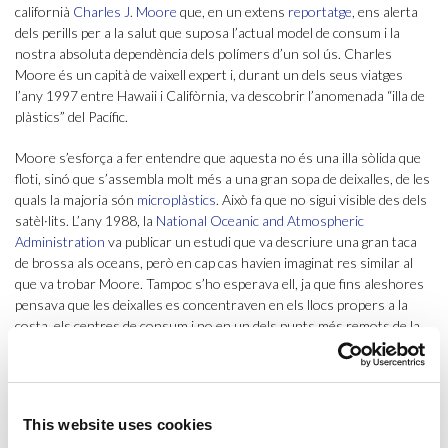
californià
Charles J. Moore
que, en un extens
reportatge
, ens alerta
dels perills per a la salut que suposa l’actual model de consum i la
nostra absoluta dependència dels polímers d’un sol ús. Charles
Moore és un capità de vaixell expert i, durant un dels seus viatges
l’any 1997 entre Hawaii i Califòrnia, va descobrir l’anomenada “illa de
plàstics” del Pacífic.
Moore s’esforça a fer entendre que aquesta no és una illa sòlida que
floti, sinó que s’assembla molt més a una gran sopa de deixalles, de les
quals la majoria són
microplàstics
. Això fa que no sigui visible des dels
satèl·lits. L’any 1988, la
National Oceanic and Atmospheric
Administration
va publicar un estudi que va descriure una gran taca
de brossa als oceans, però en cap cas havien imaginat res similar al
que va trobar Moore. Tampoc s’ho esperava ell, ja que fins aleshores
pensava que les deixalles es concentraven en els llocs propers a la
costa, els centres de consum i no en un dels punts més remots de la
Terra.
Des del seu descobriment, l’abocador del Pacífic no ha deixat de
créixer i, segons les darreres estimacions, actualment ocupa una
This website uses cookies
superfície d’1,6 milions de km², tres cops França. Al mateix temps que