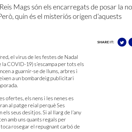
Reis Mags són els encarregats de posar la n
erò, quin és el misteriós origen d’aquests
SHARE IT:
fred, el virus de les festes de Nadal
e la COVID-19) s’escampa per tots els
ncen a guarnir-se de llums, arbres i
teixen a un bombardeig publicitari
emporada.
 ofertes, els nens i les nenes es
aran al patge reial perquè Ses
ls seus desitjos. Si al llarg de l’any
rten amb uns quants regals per
s toca rosegar el repugnant carbó de