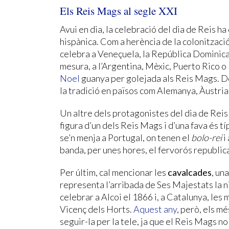
Els Reis Mags al segle XXI
Avui en dia, la celebració del dia de Reis h
hispànica. Com a herència de la colonitzaci
celebra a Veneçuela, la República Dominican
mesura, a l’Argentina, Mèxic, Puerto Rico o 
Noel
guanya per golejada als Reis Mags. D
la tradició en països com Alemanya, Àustria,
Un altre dels protagonistes del dia de Reis
figura d’un dels Reis Mags i d’una fava és 
se’n menja a Portugal, on tenen el
bolo-rei
i
banda, per unes hores, el fervorós republic
Per últim, cal mencionar les
cavalcades
, un
representa l’arribada de Ses Majestats la n
celebrar a Alcoi el 1866 i, a Catalunya, les 
Vicenç dels Horts.
Aquest any
, però, els m
seguir-la per la tele, ja que el Reis Mags n