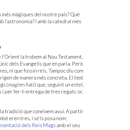
ons més màgiques del nostre país? Què
b l’astronomia? I amb la catedral més
s
e l’Orient la trobem al Nou Testament,
l’únic dels Evangelis que en parla. Però
tres, ni que fossin reis. Tampoc diu com
’origen de manera més concreta. El text
gs (
magi
en llatí) que, seguint un estel,
i per fer-li entrega de tres regals: or,
 la tradició que coneixem avui. A partir
mbé eren tres, i se’ls posa nom:
esentació dels Reis Mags
amb el seu