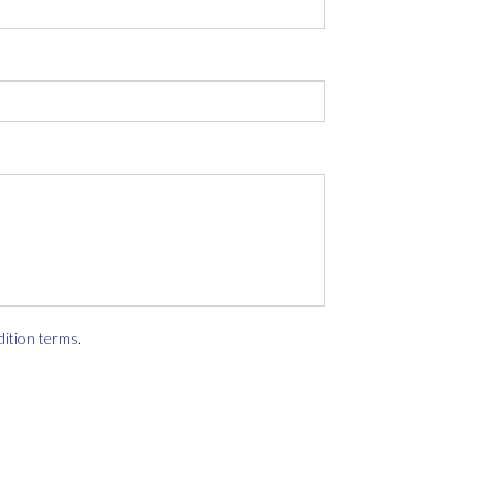
dition terms
.