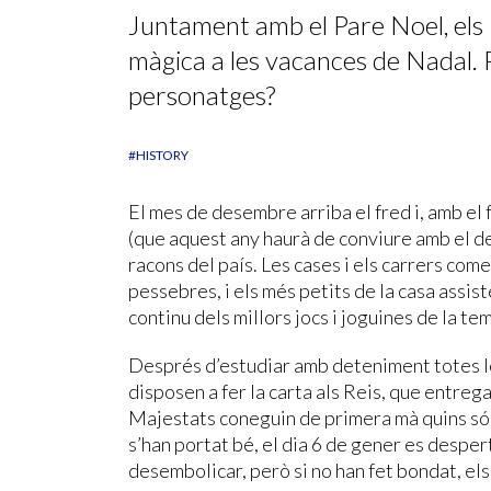
Juntament amb el Pare Noel, els 
màgica a les vacances de Nadal. P
personatges?
#HISTORY
El mes de desembre arriba el fred i, amb el 
(que aquest any haurà de conviure amb el d
racons del país. Les cases i els carrers come
pessebres, i els més petits de la casa assis
continu dels millors jocs i joguines de la t
Després d’estudiar amb deteniment totes les
disposen a fer la carta als Reis, que entreg
Majestats coneguin de primera mà quins són e
s’han portat bé, el dia 6 de gener es despe
desembolicar, però si no han fet bondat, el