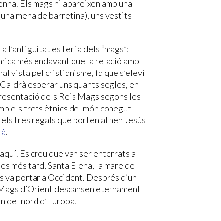
venna. Els mags hi apareixen amb una
 (una mena de barretina), uns vestits
a l’antiguitat es tenia dels “mags”:
 mica més endavant que la relació amb
l vista pel cristianisme, fa que s’elevi
. Caldrà esperar uns quants segles, en
epresentació dels Reis Mags segons les
amb els trets ètnics del món conegut
, els tres regals que porten al nen Jesús
ià
.
aquí. Es creu que van ser enterrats a
gles més tard, Santa Elena, la mare de
es va portar a Occident. Després d’un
is Mags d’Orient descansen eternament
an del nord d’Europa.