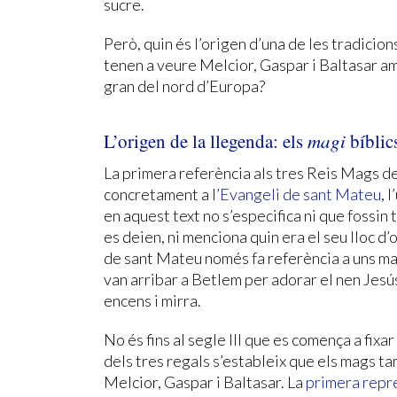
sucre.
Però, quin és l’origen d’una de les tradici
tenen a veure Melcior, Gaspar i Baltasar am
gran del nord d’Europa?
L’origen de la llegenda: els
magi
bíblic
La primera referència als tres Reis Mags d
concretament a l’
Evangeli de sant Mateu
, 
en aquest text no s’especifica ni que fossin 
es deien, ni menciona quin era el seu lloc d
de sant Mateu només fa referència a uns ma
van arribar a Betlem per adorar el nen Jesús 
encens i mirra.
No és fins al segle III que es comença a fixar
dels tres regals s’estableix que els mags ta
Melcior, Gaspar i Baltasar. La
primera repr