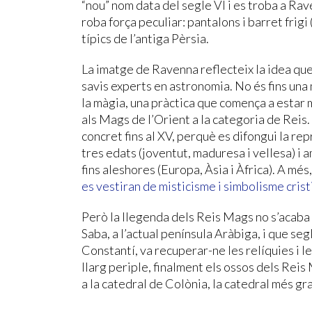
“nou” nom data del segle VI i es troba a Ra
roba força peculiar: pantalons i barret frigi
típics de l’antiga Pèrsia.
La imatge de Ravenna reflecteix la idea que 
savis experts en astronomia. No és fins una
la màgia, una pràctica que comença a estar ma
als Mags de l’Orient a la categoria de Reis
concret fins al XV, perquè es difongui la r
tres edats (joventut, maduresa i vellesa) i 
fins aleshores (Europa, Àsia i Àfrica). A més
es vestiran de misticisme i simbolisme crist
Però la llegenda dels Reis Mags no s’acaba 
Saba, a l’actual península Aràbiga, i que se
Constantí, va recuperar-ne les relíquies i l
llarg periple, finalment els ossos dels Re
a la catedral de Colònia, la catedral més gr