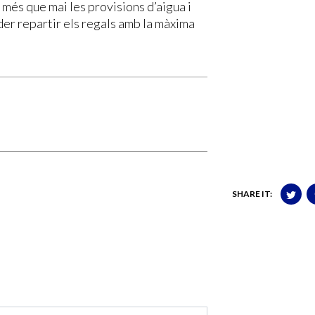
 més que mai les provisions d’aigua i
er repartir els regals amb la màxima
SHARE IT: