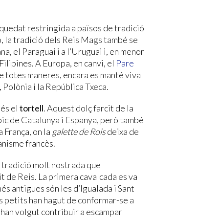
a quedat restringida a països de tradició
ó, la tradició dels Reis Mags també se
a, el Paraguai i a l’Uruguai i, en menor
Filipines. A Europa, en canvi, el
Pare
e totes maneres, encara es manté viva
 Polònia i la República Txeca.
 és el
tortell
. Aquest dolç farcit de la
típic de Catalunya i Espanya, però també
 a França, on la
galette de Rois
deixa de
anisme francès.
a tradició molt nostrada que
it de Reis. La primera cavalcada es va
més antigues són les d’Igualada i Sant
és petits han hagut de conformar-se a
o han volgut contribuir a escampar