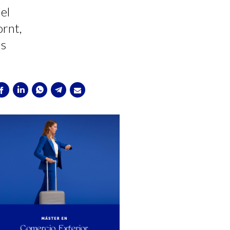
el
ornt,
as