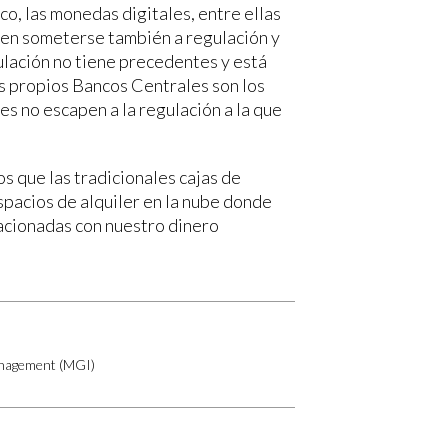
ico, las monedas digitales, entre ellas
ben someterse también a regulación y
ulación no tiene precedentes y está
s propios Bancos Centrales son los
s no escapen a la regulación a la que
os que las tradicionales cajas de
espacios de alquiler en la nube donde
lacionadas con nuestro dinero
Management (MGI)