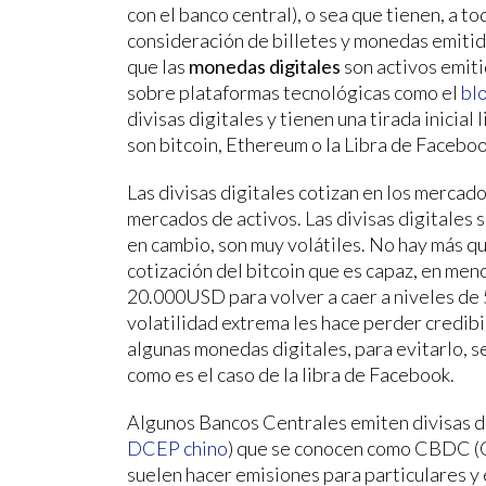
con el banco central), o sea que tienen, a to
consideración de billetes y monedas emitid
que las
monedas digitales
son activos emiti
sobre plataformas tecnológicas como el
bl
divisas digitales y tienen una tirada inicial
son bitcoin, Ethereum o la Libra de Faceboo
Las divisas digitales cotizan en los mercad
mercados de activos. Las divisas digitales
en cambio, son muy volátiles. No hay más qu
cotización del bitcoin que es capaz, en me
20.000USD para volver a caer a niveles d
volatilidad extrema les hace perder credibi
algunas monedas digitales, para evitarlo, se 
como es el caso de la libra de Facebook.
Algunos Bancos Centrales emiten divisas dig
DCEP chino
) que se conocen como CBDC (C
suelen hacer emisiones para particulares y