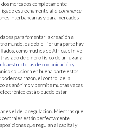
de dos mercados completamente
s, ligado estrechamente al
e-commerce
iones interbancarias y para mercados
ridades para fomentar la creación e
stro mundo, es doble. Por una parte hay
llados, como muchos de África, el nivel
traslado de dinero físico de un lugar a
 infraestructuras de comunicación y
rónico soluciona en buena parte estas
 poderosa razón, el control de la
sico es anónimo y permite muchas veces
o electrónico está o puede estar
r es el de la regulación. Mientras que
os centrales están perfectamente
sposiciones que regulan el capital y