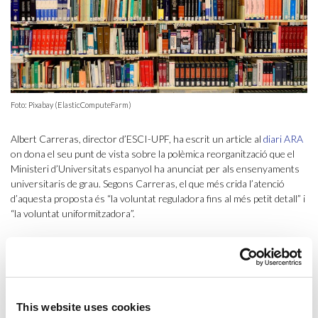
Foto: Pixabay (ElasticComputeFarm)
Albert Carreras, director d’ESCI-UPF, ha escrit un article al
diari ARA
on dona el seu punt de vista sobre la polèmica reorganització que el
Ministeri d’Universitats espanyol ha anunciat per als ensenyaments
universitaris de grau. Segons Carreras, el que més crida l’atenció
d’aquesta proposta és “la voluntat reguladora fins al més petit detall” i
“la voluntat uniformitzadora”.
La reformulació que planteja el Ministeri preveu l’extinció progressiva
dels graus de 3 anys (180 ECTS), com és el cas del
grau de
Bioinformàtica
que s’imparteix a ESCI-UPF. Per a Carreras, aquesta
estratègia respon al desig d’eliminar les petites diversitats del sistema,
malgrat que alguns d’aquests graus hagin estat molt innovadors i
This website uses cookies
estiguin deixant bons resultats. D’altra banda, el director d’ESCI-UPF