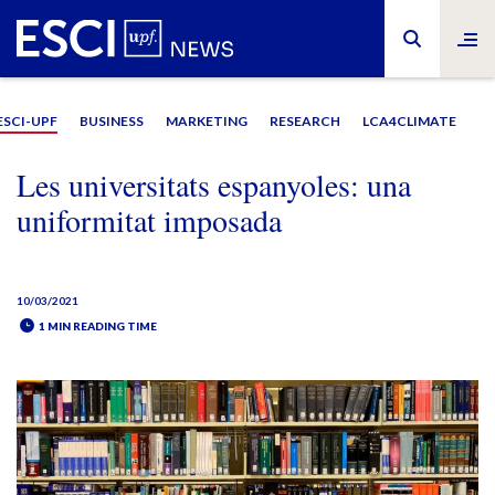
ESCI-UPF
BUSINESS
MARKETING
RESEARCH
LCA4CLIMATE
Les universitats espanyoles: una
uniformitat imposada
10/03/2021
1 MIN READING TIME