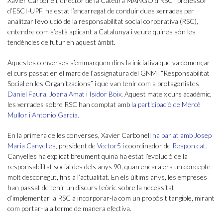
Xavier Carbonell, director de la Càtedra MANGO d’RSC i professor
d’ESCI-UPF, ha estat l’encarregat de conduir dues xerrades per
analitzar l’evolució de la responsabilitat social corporativa (RSC),
entendre com s’està aplicant a Catalunya i veure quines són les
tendències de futur en aquest àmbit.
Aquestes converses s’emmarquen dins la iniciativa que va començar
el curs passat en el marc de l’assignatura del GNMI “Responsabilitat
Social en les Organitzacions” i que van tenir com a protagonistes
Daniel Faura
,
Joana Amat
i
Isidor Boix
. Aquest mateix curs acadèmic,
les xerrades sobre RSC han comptat amb
la participació de Mercè
Mullor i Antonio García
.
En la primera de les converses, Xavier Carbonell
ha parlat amb Josep
Maria Canyelles
, president de
Vector5
i coordinador de
Respon.cat
.
Canyelles ha explicat breument quina ha estat l’evolució de la
responsabilitat social des dels anys 90, quan encara era un concepte
molt desconegut, fins a l’actualitat. En els últims anys, les empreses
han passat de tenir un discurs teòric sobre la necessitat
d’implementar la RSC a incorporar-la com un propòsit tangible, mirant
com portar-la a terme de manera efectiva.