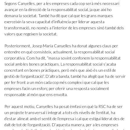
Segons Canyelles, per a les empreses cada cop serà més necessari
avançar en la direcció de la responsabilitat social, ja que així ho
demana la societat. També ha dit que cal que les grans marques
exerceixin la seva capacitat d’influència per liderar aquesta
transformació, no només a l’interior de les empreses sinó també dels
valors que regeixen la societat.
Posteriorment, Josep Maria Canyelles ha donat algunes claus per
entendre en què consisteix, actualment, la responsabilitat social
corporativa. Com ha dit, “massa sovint confonem la responsabilitat
social amb les bones pràctiques. La responsabilitat social s’acaba
concretant en bones pràctiques, però més que això és un estil de
gestió de l’organització”. D’altra banda, també ha afegit que ha de servir
per fer front a un món cada cop més complex i que cal que les
empreses facin un esforç per oferir una resposta socialment
responsable al món que ens envolta.
Per aquest motiu, Canyelles ha posat èmfasi en què la RSC ha de ser
un projecte transversal i integrat a tots els nivells de l’entitat, ha
d’estar alineat amb el sentit de l’empresa i cal que estigui liderat des de
dalt de tot de l’organització. D’aquesta manera, per a les empreses