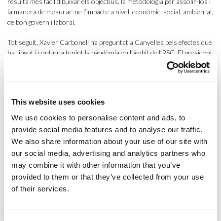
resulta més fàcil dibuixar els objectius, la metodologia per assolir-los i
la manera de mesurar-ne l’impacte a nivell econòmic, social, ambiental,
de bon govern i laboral.
Tot seguit, Xavier Carbonell ha preguntat a Canyelles pels efectes que
ha tingut i continua tenint la pandèmia en l’àmbit de l’RSC. El president
de Vector5 ha afirmat que amb la COVID-19 hem après a reaccionar,
però que malauradament no n’estem extraient tot l’aprenentatge que
podríem. Des del seu punt de vista, tenim l’oportunitat de fer una
societat, una economia i unes empreses més resilients, per això és
This website uses cookies
important que generem nous aprenentatges per poder afrontar les
crisis futures amb més garanties.
We use cookies to personalise content and ads, to
provide social media features and to analyse our traffic.
Per últim, Canyelles ha parlat de la labor que fa Respon.cat, que ajuda
We also share information about your use of our site with
a connectar les empreses catalanes i els proporciona les eines per
our social media, advertising and analytics partners who
desenvolupar l’enfocament de la responsabilitat social. Entre les
may combine it with other information that you’ve
principals accions que fan, Canyelles ha destacat el programa
RSE.Pime
. Com ha dit, a Catalunya ja hi ha moltes pimes amb valor de
provided to them or that they’ve collected from your use
responsabilitat social, però desconeixen el concepte de l’RSC i, per
of their services.
tant, les accions que poden portar a terme queden limitades. Des de
Respon.cat s’acompanya a aquestes empreses a desenvolupar i
integrar la responsabilitat social dins l’estratègia empresarial.