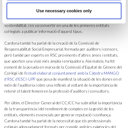
A nivell d’actuacions en responsabilitat social, el Col·legi busca
generar ressò i sensibilitzar els seus membres a través de la
Use necessary cookies only
publicació d’estudis i articles, i de l’organització de jornades. D’altra
banda, ja a l’any 2004 el Col·legi va publicar la primera memòria de
sostenibilitat, i es va convertir en una de les primeres entitats
col·legials a publicar informació d’aquest tipus.
Cardona també ha parlat de la creació de la Comissió de
Responsabilitat Social Empresarial, formada per auditors i censors,
però també per experts en RSC provinents d’altres àrees i entitats,
que aporten una visió més àmplia i enriquidora. Així mateix, ha fet
esment de la posada en marxa de la Comissió d’Equitat de Gènere del
Col·legi i de l’
estudi elaborat conjuntament amb la Càtedra MANGO
d’RSC d’ESCI-UPF
que posa de manifest la situació de les dones en el
món de l’auditoria i obre una reflexió al voltant de la importància de
retenir el talent femení en la professió d’auditors i consultors.
Per últim, el Director General del CCJCC ha subratllat la importància
de la transparència i del rendiment de comptes en la gestió de les
entitats, elements essencials per generar reputació i confiança.
Cardona també ha parlat de la necessitat que els professionals
estiguin adequadament formats per complir amb les exigències del