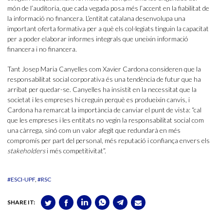
món de l’auditoria, que cada vegada posa més l’accent en la fiabilitat de
la informació no financera. L’entitat catalana desenvolupa una
important oferta formativa per a què els col·legiats tinguin la capacitat
per a poder elaborar informes integrals que uneixin informació
financera i no financera.
Tant Josep Maria Canyelles com Xavier Cardona consideren que la
responsabilitat social corporativa és una tendència de futur que ha
arribat per quedar-se. Canyelles ha insistit en la necessitat que la
societat i les empreses hi creguin perquè es produeixin canvis, i
Cardona ha remarcat la importància de canviar el punt de vista: “cal
que les empreses i les entitats no vegin la responsabilitat social com
una càrrega, sinó com un valor afegit que redundarà en més
compromís per part del personal, més reputació i confiança envers els
stakeholders
i més competitivitat”.
#ESCI-UPF
#RSC
SHARE IT: