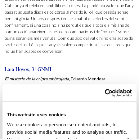
Catalunya el celebrem amb llibres i roses. La pandèmia va fer que l’any
passat aquesta diada es celebrés al mes de juliol i que passés sense
pena ni glòria. Un any després i encara patint els efectes del semi
confinament, si una cosa no s’ha perdut és que a tots els mitjans de
comunicació apareixen llistes de recomanacions i de “porres” sobre
quins seran els més venuts. Com que això del vaticini no ens acaba de
sortir del tot bé, aquest any us volem compartir la llista de llibres que
no us han acabat de convèncer.
Laia Hoyos, 3r GNMI
El misterio de la cripta embrujada,
Eduardo Mendoza
Recordo que aquest llibre me’l van fer llegir a 3r d’ESO com a lectura
obligatòria i crec que no hi ha hagut llibre que m’hagi costat tant
d’acabar. Tot i que Mendoza és un gran autor, el seu estil se’m fa una
mica feixuc. És una novel·la de misteri i intriga policial basada en una
This website uses cookies
investigació d’una nena desapareguda en un manicomi. En resum, em
va semblar bastant tètrica.
We use cookies to personalise content and ads, to
provide social media features and to analyse our traffic.