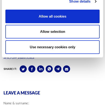
Show details
Vaig tenir la sensació que el títol m’havia enganyat. Ingenuament
esperava entendre com es preveia el futur d’Europa en el seu conjunt,
Allow all cookies
en opinió dels seus 50 autors. Però a mesura que passava pàgina
tenia la sensació que parlava més del paper d’Espanya dins de la Unió
que del futur de la mateixa UE. Més tard vaig saber que es tractava
Allow selection
d’un llibre commemoratiu dels 30 anys de l’adhesió d’Espanya a la
UE… Potser no és un mal llibre i només va ser una mala elecció guiada
a cegues per la meva atracció a la seva bonica coberta.
Use necessary cookies only
#ESCI-UPF
#SANTJORDI
SHARE IT:
LEAVE A MESSAGE
Name & surname: