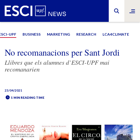
ESCI-UPF
BUSINESS
MARKETING
RESEARCH
LCA4CLIMATE
No recomanacions per Sant Jordi
Llibres que els alumnes d’ESCI-UPF mai
recomanarien
23/04/2021
1 MIN READING TIME