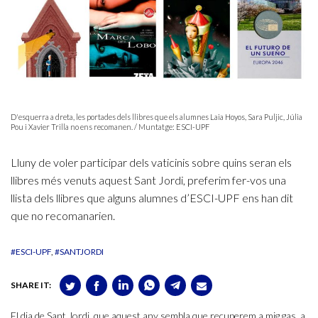
D'esquerra a dreta, les portades dels llibres que els alumnes Laia Hoyos, Sara Puljic, Júlia
Pou i Xavier Trilla no ens recomanen. / Muntatge: ESCI-UPF
Lluny de voler participar dels vaticinis sobre quins seran els
llibres més venuts aquest Sant Jordi, preferim fer-vos una
llista dels llibres que alguns alumnes d’ESCI-UPF ens han dit
que no recomanarien.
#ESCI-UPF
#SANTJORDI
SHARE IT:
El dia de Sant Jordi, que aquest any sembla que recuperem a mig gas, a